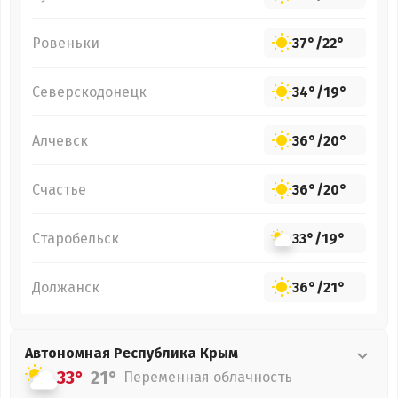
Ровеньки
37°
/
22°
Северскодонецк
34°
/
19°
Алчевск
36°
/
20°
Счастье
36°
/
20°
Старобельск
33°
/
19°
Должанск
36°
/
21°
Автономная Республика Крым
33°
21°
Переменная облачность