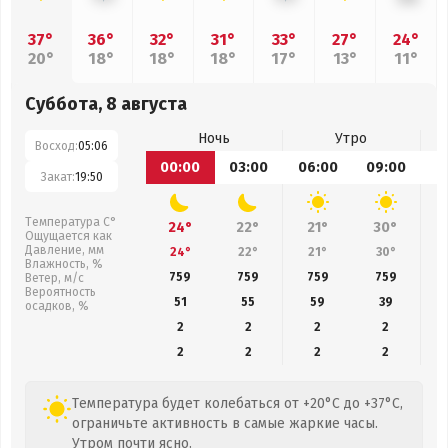
37°
36°
32°
31°
33°
27°
24°
20°
18°
18°
18°
17°
13°
11°
Суббота, 8 августа
Ночь
Утро
Восход:
05:06
00:00
03:00
06:00
09:00
1
Закат:
19:50
Температура С°
24°
22°
21°
30°
Ощущается как
Давление, мм
24°
22°
21°
30°
Влажность, %
759
759
759
759
Ветер, м/с
Вероятность
51
55
59
39
осадков, %
2
2
2
2
2
2
2
2
Температура будет колебаться от +20°C до +37°C,
ограничьте активность в самые жаркие часы.
Утром почти ясно.