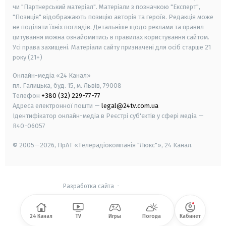
чи "Партнерський матеріал". Матеріали з позначкою "Експерт",
"Позиція" відображають позицію авторів та героїв. Редакція може
не поділяти їхніх поглядів. Детальніше щодо реклами та правил
цитування можна ознайомитись в правилах користування сайтом.
Усі права захищені.
Матеріали сайту призначені для осіб старше
21
року (21+)
Онлайн-медіа «24 Канал»
пл. Галицька, буд. 15, м. Львів, 79008
Телефон
+380 (32) 229-77-77
Адреса електронної пошти —
legal@24tv.com.ua
Ідентифікатор онлайн-медіа в Реєстрі суб'єктів у сфері медіа —
R40-06057
© 2005—2026,
ПрАТ «Телерадіокомпанія "Люкс"», 24 Канал.
Разработка сайта
-
24 Канал
TV
Игры
Погода
Кабинет