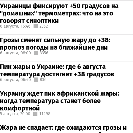
Украинцы фиксируют +50 градусов на
"домашних" термометрах: что на это
говорят синоптики
6 августа,
16:46
2352
Грозы сменят сильную жару до +38:
прогноз погоды на ближайшие дни
6 августа,
08:00
3356
Пик жары в Украине: где 6 августа
температура достигнет +38 градусов
6 августа,
06:40
836
Украину ждет пик африканской жары:
когда температура станет более
комфортной
5 августа,
20:00
11498
Жара не спадает: где ожидаются грозы и