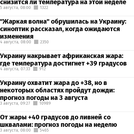
снизится ли температура на этой неделе
5 августа,
08:00
1322
"Жаркая волна" обрушилась на Украину:
синоптик рассказал, когда ожидаются
изменения
4 августа,
08:00
2350
Украину накрывает африканская жара:
где температура достигнет +39 градусов
4 августа,
07:33
912
Украину охватит жара до +38, но в
некоторых областях пройдут дожди:
прогноз погоды на 3 августа
3 августа,
09:27
10989
От жары +40 градусов до ливней со
шквалами: прогноз погоды на неделю
3 августа,
08:00
5465