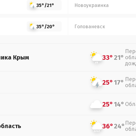
35°
/
21°
Новоукраинка
35°
/
20°
Голованевск
Пер
33°
21°
лика Крым
обл
дож
Пер
25°
17°
обл
25°
14°
Обл
Пер
36°
24°
область
обл