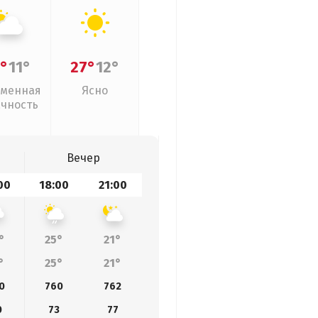
°
11°
27°
12°
менная
Ясно
ачность
Вечер
00
18:00
21:00
°
25°
21°
°
25°
21°
0
760
762
0
73
77