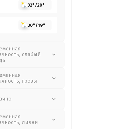
32°
/
20°
30°
/
19°
еменная
ачность, слабый
дь
еменная
ачность, грозы
ачно
еменная
ачность, ливни