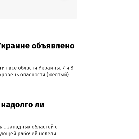
 Украине объявлено
ит все области Украины. 7 и 8
 уровень опасности (желтый).
 надолго ли
 с западных областей с
дующей рабочей недели