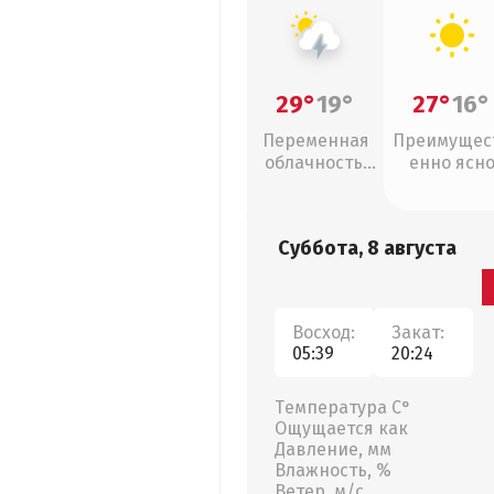
29°
19°
27°
16°
Переменная
Преимущес
облачность,
енно ясн
грозы
Суббота, 8 августа
Восход:
Закат:
05:39
20:24
Температура С°
Ощущается как
Давление, мм
Влажность, %
Ветер, м/с