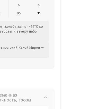
6
6
2
85
31
дет колебаться от +19°C до
я грозы. К вечеру небо
етрогон»). Какой Мирон —
еменная
ачность, грозы