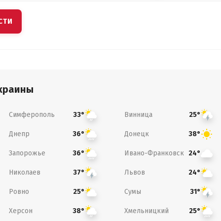
СТИ
краины
Симферополь
Винница
33°
25°
Днепр
Донецк
36°
38°
Запорожье
Ивано-Франковск
36°
24°
Николаев
Львов
37°
24°
Ровно
Сумы
25°
31°
Херсон
Хмельницкий
38°
25°