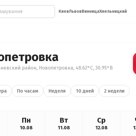
Киев
Львов
Винница
Хмельницкий
опетровка
невский район, Новопетровка, 48.62°С, 30.95°В
ера
По часам
Неделя
10 дней
2 недели
Пн
Вт
Ср
10.08
11.08
12.08
1