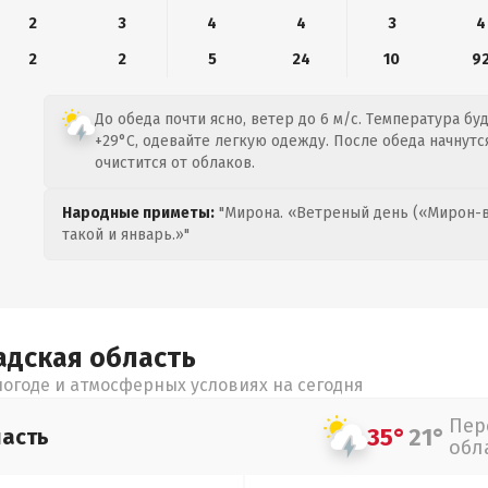
2
3
4
4
3
4
2
2
5
24
10
9
До обеда почти ясно, ветер до 6 м/с. Температура бу
+29°C, одевайте легкую одежду. После обеда начнутс
очистится от облаков.
Народные приметы:
"Мирона. «Ветреный день («Мирон-в
такой и январь.»"
адская
область
огоде и атмосферных условиях на сегодня
Пер
35°
21°
асть
обл