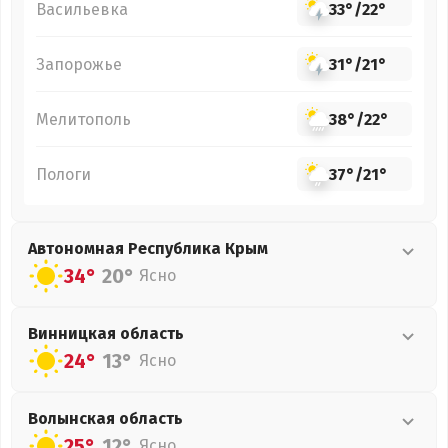
Васильевка
33°
/
22°
Запорожье
31°
/
21°
Мелитополь
38°
/
22°
Пологи
37°
/
21°
Автономная Республика Крым
34°
20°
Ясно
Винницкая
область
24°
13°
Ясно
Волынская
область
25°
12°
Ясно