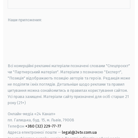
Наши приложения:
android
apple
smart tv
samsung smart tv
Всі комерційні рекламні матеріали позначені словами "Спецпроєкт"
чи "Партнерський матеріал". Матеріали з позначкою "Експерт",
"Позиція" відображають позицію авторів та героїв. Редакція може
не поділяти їхніх поглядів. Детальніше щодо реклами та правил
цитування можна ознайомитись в правилах користування сайтом.
Усі права захищені.
Матеріали сайту призначені для осіб старше
21
року (21+)
Онлайн-медіа «24 Канал»
пл. Галицька, буд. 15, м. Львів, 79008
Телефон
+380 (32) 229-77-77
Адреса електронної пошти —
legal@24tv.com.ua