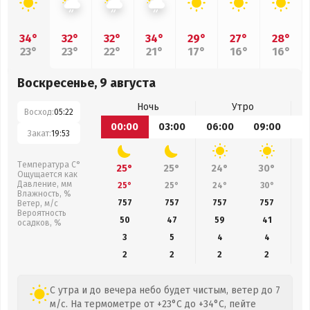
34°
32°
32°
34°
29°
27°
28°
23°
23°
22°
21°
17°
16°
16°
Воскресенье, 9 августа
Ночь
Утро
Восход:
05:22
00:00
03:00
06:00
09:00
1
Закат:
19:53
Температура С°
25°
25°
24°
30°
Ощущается как
Давление, мм
25°
25°
24°
30°
Влажность, %
757
757
757
757
Ветер, м/с
Вероятность
50
47
59
41
осадков, %
3
5
4
4
2
2
2
2
С утра и до вечера небо будет чистым, ветер до 7
м/с. На термометре от +23°C до +34°C, пейте