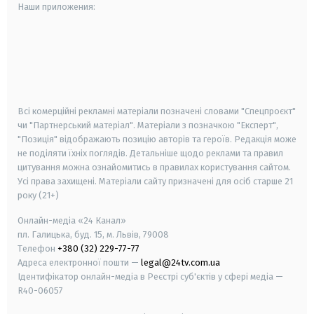
Наши приложения:
android
apple
smart tv
samsung smart tv
Всі комерційні рекламні матеріали позначені словами "Спецпроєкт"
чи "Партнерський матеріал". Матеріали з позначкою "Експерт",
"Позиція" відображають позицію авторів та героїв. Редакція може
не поділяти їхніх поглядів. Детальніше щодо реклами та правил
цитування можна ознайомитись в правилах користування сайтом.
Усі права захищені.
Матеріали сайту призначені для осіб старше
21
року (21+)
Онлайн-медіа «24 Канал»
пл. Галицька, буд. 15, м. Львів, 79008
Телефон
+380 (32) 229-77-77
Адреса електронної пошти —
legal@24tv.com.ua
Ідентифікатор онлайн-медіа в Реєстрі суб'єктів у сфері медіа —
R40-06057