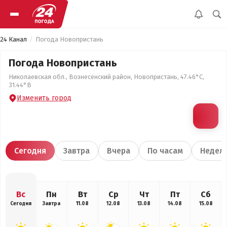
24 Канал
Погода Новопристань
Погода Новопристань
Николаевская обл., Вознесенский район, Новопристань, 47.46°С,
31.44°В
Изменить город
Сегодня
Завтра
Вчера
По часам
Недел
Вс
Пн
Вт
Ср
Чт
Пт
Сб
Сегодня
Завтра
11.08
12.08
13.08
14.08
15.08