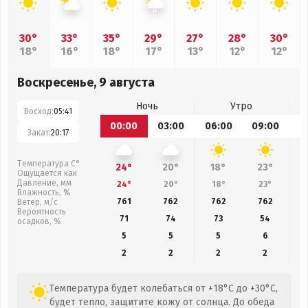
30°
33°
35°
29°
27°
28°
30°
18°
16°
18°
17°
13°
12°
12°
Воскресенье, 9 августа
Ночь
Утро
Восход:
05:41
00:00
03:00
06:00
09:00
1
Закат:
20:17
Температура С°
24°
20°
18°
23°
Ощущается как
Давление, мм
24°
20°
18°
23°
Влажность, %
761
762
762
762
Ветер, м/с
Вероятность
71
74
73
54
осадков, %
5
5
5
6
2
2
2
2
Температура будет колебаться от +18°C до +30°C,
будет тепло, защитите кожу от солнца. До обеда