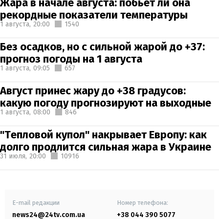
Жара в начале августа: побьет ли она
рекордные показатели температуры
1 августа,
20:00
1540
Без осадков, но с сильной жарой до +37:
прогноз погоды на 1 августа
1 августа,
09:05
657
Август принес жару до +38 градусов:
какую погоду прогнозируют на выходные
1 августа,
08:00
846
"Тепловой купол" накрывает Европу: как
долго продлится сильная жара в Украине
31 июля,
20:00
10916
E-mail редакции
Номер телефона:
news24@24tv.com.ua
+38 044 390 5077