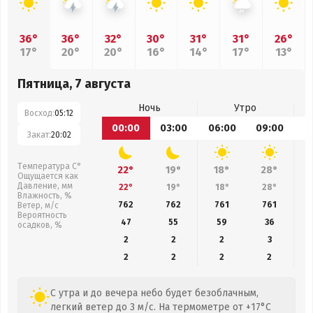
36°
36°
32°
30°
31°
31°
26°
17°
20°
20°
16°
14°
17°
13°
Пятница, 7 августа
Ночь
Утро
Восход:
05:12
00:00
03:00
06:00
09:00
1
Закат:
20:02
Температура С°
22°
19°
18°
28°
Ощущается как
Давление, мм
22°
19°
18°
28°
Влажность, %
762
762
761
761
Ветер, м/с
Вероятность
47
55
59
36
осадков, %
2
2
2
3
2
2
2
2
С утра и до вечера небо будет безоблачным,
легкий ветер до 3 м/с. На термометре от +17°C