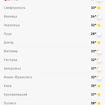
Симферополь
33°
Винница
34°
Черновцы
32°
Луцк
28°
Днепр
36°
Житомир
33°
Ужгород
32°
Запорожье
37°
Ивано-Франковск
32°
Киев
35°
Кропивницкий
37°
Луганск
38°