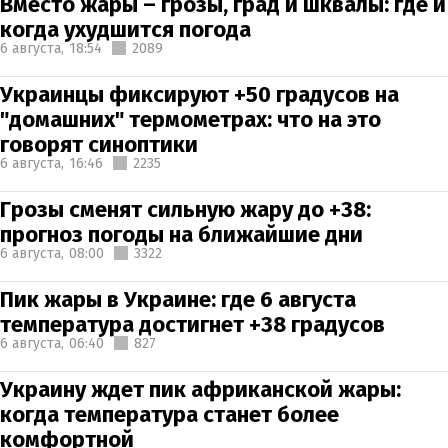
Вместо жары – грозы, град и шквалы: где и
когда ухудшится погода
6 августа,
18:54
2089
Украинцы фиксируют +50 градусов на
"домашних" термометрах: что на это
говорят синоптики
6 августа,
16:46
2235
Грозы сменят сильную жару до +38:
прогноз погоды на ближайшие дни
6 августа,
08:00
3322
Пик жары в Украине: где 6 августа
температура достигнет +38 градусов
6 августа,
06:40
827
Украину ждет пик африканской жары:
когда температура станет более
комфортной