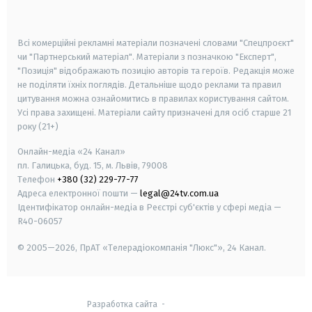
smart tv
samsung smart tv
Всі комерційні рекламні матеріали позначені словами "Спецпроєкт"
чи "Партнерський матеріал". Матеріали з позначкою "Експерт",
"Позиція" відображають позицію авторів та героїв. Редакція може
не поділяти їхніх поглядів. Детальніше щодо реклами та правил
цитування можна ознайомитись в правилах користування сайтом.
Усі права захищені.
Матеріали сайту призначені для осіб старше
21
року (21+)
Онлайн-медіа «24 Канал»
пл. Галицька, буд. 15, м. Львів, 79008
Телефон
+380 (32) 229-77-77
Адреса електронної пошти —
legal@24tv.com.ua
Ідентифікатор онлайн-медіа в Реєстрі суб'єктів у сфері медіа —
R40-06057
© 2005—2026,
ПрАТ «Телерадіокомпанія "Люкс"», 24 Канал.
Разработка сайта
-