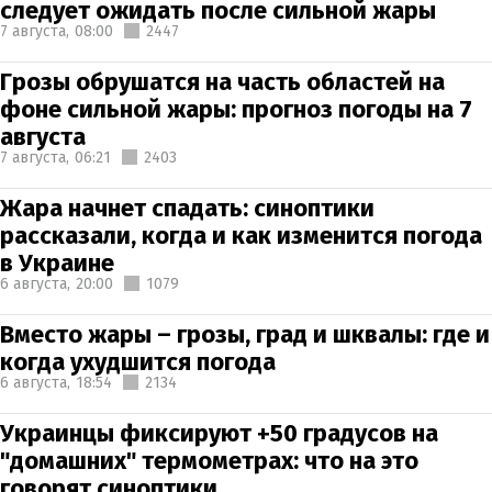
следует ожидать после сильной жары
7 августа,
08:00
2447
Грозы обрушатся на часть областей на
фоне сильной жары: прогноз погоды на 7
августа
7 августа,
06:21
2403
Жара начнет спадать: синоптики
рассказали, когда и как изменится погода
в Украине
6 августа,
20:00
1079
Вместо жары – грозы, град и шквалы: где и
когда ухудшится погода
6 августа,
18:54
2134
Украинцы фиксируют +50 градусов на
"домашних" термометрах: что на это
говорят синоптики