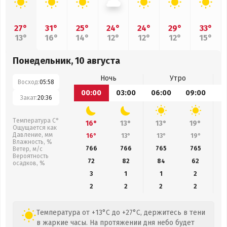
27°
31°
25°
24°
24°
29°
33°
13°
16°
14°
12°
12°
12°
15°
Понедельник, 10 августа
Ночь
Утро
Восход:
05:58
00:00
03:00
06:00
09:00
1
Закат:
20:36
Температура С°
16°
13°
13°
19°
Ощущается как
Давление, мм
16°
13°
13°
19°
Влажность, %
766
766
765
765
Ветер, м/с
Вероятность
72
82
84
62
осадков, %
3
1
1
2
2
2
2
2
Температура от +13°C до +27°C, держитесь в тени
в жаркие часы. На протяжении дня небо будет