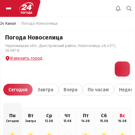
24 Канал
Погода Новоселица
Погода Новоселица
Черновицкая обл., Днестровский район, Новоселица, 48.43°С,
26.98°В
Изменить город
Сегодня
Завтра
Вчера
По часам
Недел
Пн
Вт
Ср
Чт
Пт
Сб
Вс
Сегодня
Завтра
12.08
13.08
14.08
15.08
16.08