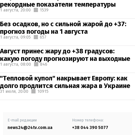
рекордные показатели температуры
1 августа,
20:00
1539
Без осадков, но с сильной жарой до +37:
прогноз погоды на 1 августа
1 августа,
09:05
657
Август принес жару до +38 градусов:
какую погоду прогнозируют на выходные
1 августа,
08:00
846
"Тепловой купол" накрывает Европу: как
долго продлится сильная жара в Украине
31 июля,
20:00
10915
E-mail редакции
Номер телефона:
news24@24tv.com.ua
+38 044 390 5077