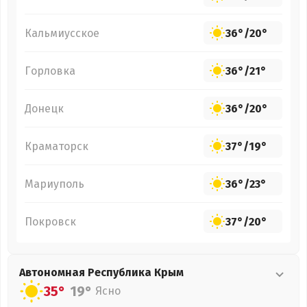
Кальмиусское
36°
/
20°
Горловка
36°
/
21°
Донецк
36°
/
20°
Краматорск
37°
/
19°
Мариуполь
36°
/
23°
Покровск
37°
/
20°
Автономная Республика Крым
35°
19°
Ясно