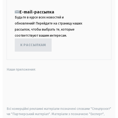
E-mail-рассылка
Будьте в курсе всех новостей и
обновлений! Перейдите на страницу наших
рассылок, чтобы выбрать те, которые
соответствуют вашим интересам.
К РАССЫЛКАМ
Наши приложения:
android
apple
smart tv
samsung smart tv
Всі комерційні рекламні матеріали позначені словами "Спецпроєкт"
чи "Партнерський матеріал". Матеріали з позначкою "Експерт",