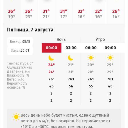
36°
36°
31°
31°
32°
32°
26°
19°
23°
21°
17°
16°
16°
14°
Пятница, 7 августа
Ночь
Утро
Восход:
05:15
00:00
03:00
06:00
09:00
1
Закат:
20:01
Температура С°
24°
21°
20°
29°
Ощущается как
Давление, мм
24°
21°
20°
29°
Влажность, %
761
761
761
761
Ветер, м/с
Вероятность
46
56
55
40
осадков, %
3
2
2
3
2
2
2
2
Весь день небо будет чистым, едва ощутимый
ветер до 4 м/с, без осадков. На термометре от
+19°C до +36°C, высокая температура,