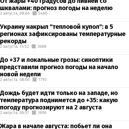
От жары +40 градусов до ливней со
шквалами: прогноз погоды на неделю
3 августа,
08:00
5460
Украину накрыл "тепловой купол": в 5
регионах зафиксированы температурные
рекорды
2 августа,
14:52
3668
До +37 и локальные грозы: синоптики
представили прогноз погоды на начало
новой недели
2 августа,
08:00
1793
Дождь будет идти только на западе, но
температура поднимется до +35: какую
погоду прогнозируют на 2 августа
2 августа,
06:57
2696
Жара в начале августа: побьет ли она