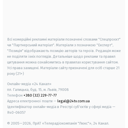
android
apple
smart tv
samsung smart tv
Всі комерційні рекламні матеріали позначені словами "Спецпроєкт"
чи "Партнерський матеріал". Матеріали з позначкою "Експерт",
"Позиція" відображають позицію авторів та героїв. Редакція може
не поділяти їхніх поглядів. Детальніше щодо реклами та правил
цитування можна ознайомитись в правилах користування сайтом.
Усі права захищені.
Матеріали сайту призначені для осіб старше
21
року (21+)
Онлайн-медіа «24 Канал»
пл. Галицька, буд. 15, м. Львів, 79008
Телефон
+380 (32) 229-77-77
Адреса електронної пошти —
legal@24tv.com.ua
Ідентифікатор онлайн-медіа в Реєстрі суб'єктів у сфері медіа —
R40-06057
© 2005—2026,
ПрАТ «Телерадіокомпанія "Люкс"», 24 Канал.