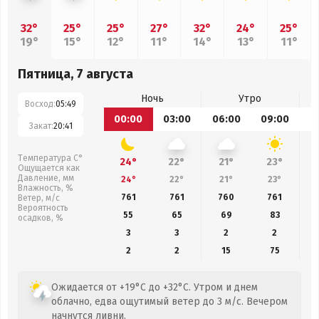
32°
25°
25°
27°
32°
24°
25°
19°
15°
12°
11°
14°
13°
11°
Пятница, 7 августа
Ночь
Утро
Восход:
05:49
00:00
03:00
06:00
09:00
1
Закат:
20:41
Температура С°
24°
22°
21°
23°
Ощущается как
Давление, мм
24°
22°
21°
23°
Влажность, %
761
761
760
761
Ветер, м/с
Вероятность
55
65
69
83
осадков, %
3
3
2
2
2
2
15
75
Ожидается от +19°C до +32°C. Утром и днем
облачно, едва ощутимый ветер до 3 м/с. Вечером
начнутся ливни.