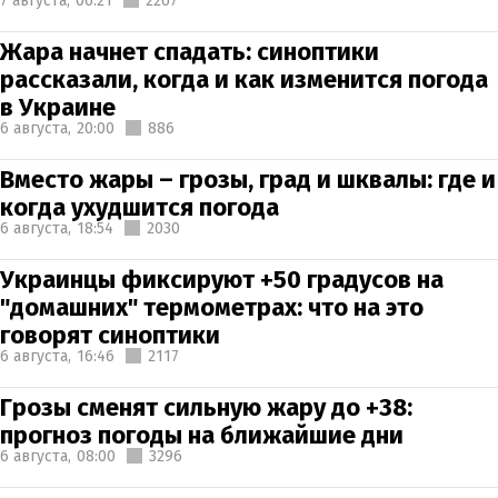
7 августа,
06:21
2267
Жара начнет спадать: синоптики
рассказали, когда и как изменится погода
в Украине
6 августа,
20:00
886
Вместо жары – грозы, град и шквалы: где и
когда ухудшится погода
6 августа,
18:54
2030
Украинцы фиксируют +50 градусов на
"домашних" термометрах: что на это
говорят синоптики
6 августа,
16:46
2117
Грозы сменят сильную жару до +38:
прогноз погоды на ближайшие дни
6 августа,
08:00
3296