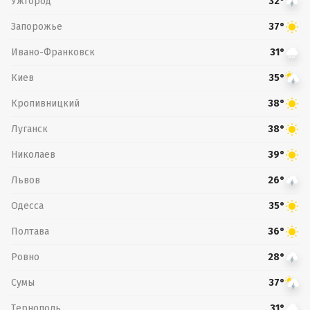
Ужгород
32°
Запорожье
37°
Ивано-Франковск
31°
Киев
35°
Кропивницкий
38°
Луганск
38°
Николаев
39°
Львов
26°
Одесса
35°
Полтава
36°
Ровно
28°
Сумы
37°
Тернополь
31°