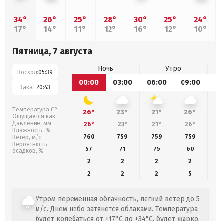
34°
26°
25°
28°
30°
25°
24°
17°
14°
11°
12°
16°
12°
10°
Пятница, 7 августа
Ночь
Утро
Восход:
05:39
00:00
03:00
06:00
09:00
1
Закат:
20:43
Температура С°
26°
23°
21°
26°
Ощущается как
Давление, мм
26°
23°
21°
26°
Влажность, %
760
759
759
759
Ветер, м/с
Вероятность
57
71
75
60
осадков, %
2
2
2
2
2
2
2
5
Утром переменная облачность, легкий ветер до 5
м/с. Днем небо затянется облаками. Температура
будет колебаться от +17°C до +34°C, будет жарко,