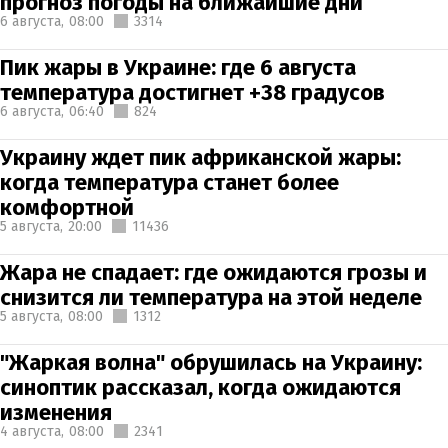
прогноз погоды на ближайшие дни
6 августа,
08:00
3314
Пик жары в Украине: где 6 августа
температура достигнет +38 градусов
6 августа,
06:40
824
Украину ждет пик африканской жары:
когда температура станет более
комфортной
5 августа,
20:00
11436
Жара не спадает: где ожидаются грозы и
снизится ли температура на этой неделе
5 августа,
08:00
1312
"Жаркая волна" обрушилась на Украину:
синоптик рассказал, когда ожидаются
изменения
4 августа,
08:00
2341