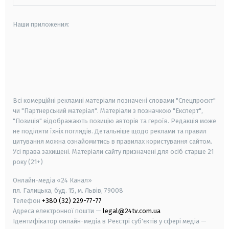
Наши приложения:
android
apple
smart tv
samsung smart tv
Всі комерційні рекламні матеріали позначені словами "Спецпроєкт"
чи "Партнерський матеріал". Матеріали з позначкою "Експерт",
"Позиція" відображають позицію авторів та героїв. Редакція може
не поділяти їхніх поглядів. Детальніше щодо реклами та правил
цитування можна ознайомитись в правилах користування сайтом.
Усі права захищені.
Матеріали сайту призначені для осіб старше
21
року (21+)
Онлайн-медіа «24 Канал»
пл. Галицька, буд. 15, м. Львів, 79008
Телефон
+380 (32) 229-77-77
Адреса електронної пошти —
legal@24tv.com.ua
Ідентифікатор онлайн-медіа в Реєстрі суб'єктів у сфері медіа —