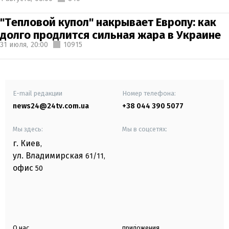
"Тепловой купол" накрывает Европу: как
долго продлится сильная жара в Украине
31 июля,
20:00
10915
E-mail редакции
Номер телефона:
news24@24tv.com.ua
+38 044 390 5077
Мы здесь:
Мы в соцсетях:
г. Киев
,
ул. Владимирская
61/11,
офис
50
О нас
приложения