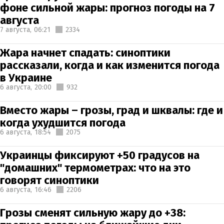
фоне сильной жары: прогноз погоды на 7
августа
7 августа,
06:21
2334
Жара начнет спадать: синоптики
рассказали, когда и как изменится погода
в Украине
6 августа,
20:00
932
Вместо жары – грозы, град и шквалы: где и
когда ухудшится погода
6 августа,
18:54
2075
Украинцы фиксируют +50 градусов на
"домашних" термометрах: что на это
говорят синоптики
6 августа,
16:46
2206
Грозы сменят сильную жару до +38: