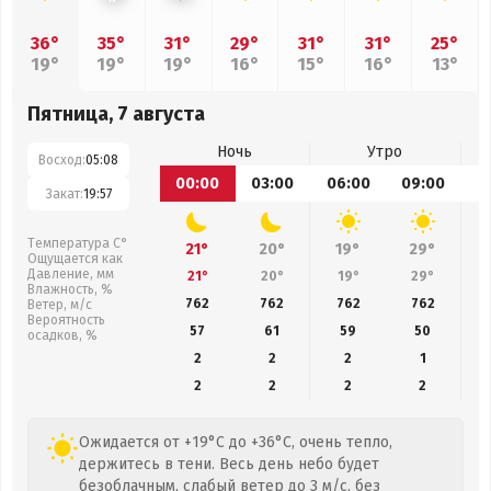
36°
35°
31°
29°
31°
31°
25°
19°
19°
19°
16°
15°
16°
13°
Пятница, 7 августа
Ночь
Утро
Восход:
05:08
00:00
03:00
06:00
09:00
1
Закат:
19:57
Температура С°
21°
20°
19°
29°
Ощущается как
Давление, мм
21°
20°
19°
29°
Влажность, %
762
762
762
762
Ветер, м/с
Вероятность
57
61
59
50
осадков, %
2
2
2
1
2
2
2
2
Ожидается от +19°C до +36°C, очень тепло,
держитесь в тени. Весь день небо будет
безоблачным, слабый ветер до 3 м/с, без