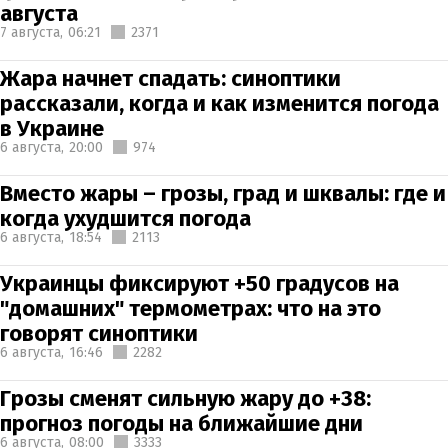
августа
7 августа,
06:21
2371
Жара начнет спадать: синоптики
рассказали, когда и как изменится погода
в Украине
6 августа,
20:00
974
Вместо жары – грозы, град и шквалы: где и
когда ухудшится погода
6 августа,
18:54
2113
Украинцы фиксируют +50 градусов на
"домашних" термометрах: что на это
говорят синоптики
6 августа,
16:46
2282
Грозы сменят сильную жару до +38:
прогноз погоды на ближайшие дни
6 августа,
08:00
3333