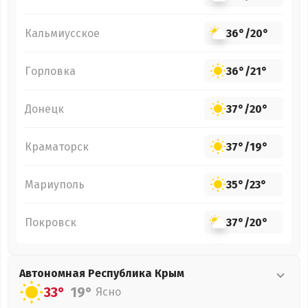
Кальмиусское
36°
/
20°
Горловка
36°
/
21°
Донецк
37°
/
20°
Краматорск
37°
/
19°
Мариуполь
35°
/
23°
Покровск
37°
/
20°
Автономная Республика Крым
33°
19°
Ясно