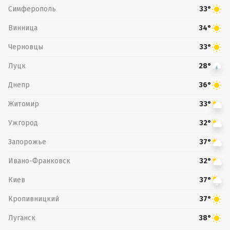
Симферополь
33°
Винница
34°
Черновцы
33°
Луцк
28°
Днепр
36°
Житомир
33°
Ужгород
32°
Запорожье
37°
Ивано-Франковск
32°
Киев
37°
Кропивницкий
37°
Луганск
38°