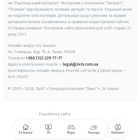
чи "Партнерський матеріал". Матеріали з позначкою "Експерт",
"Позиція" відображають позицію авторів та героїв. Редакція може
не поділяти їхніх поглядів. Детальніше щодо реклами та правил
цитування можна ознайомитись в правилах користування сайтом.
Усі права захищені.
Матеріали сайту призначені для осіб старше
21
року (21+)
Онлайн-медіа «24 Канал»
пл. Галицька, буд. 15, м. Львів, 79008
Телефон
+380 (32) 229-77-77
Адреса електронної пошти —
legal@24tv.com.ua
Ідентифікатор онлайн-медіа в Реєстрі суб'єктів у сфері медіа —
R40-06057
© 2005—2026,
ПрАТ «Телерадіокомпанія "Люкс"», 24 Канал.
Разработка сайта
-
24 Канал
TV
Игры
Погода
Кабинет