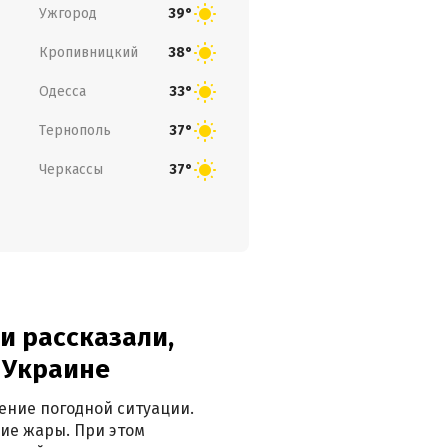
Ужгород
39°
Кропивницкий
38°
Одесса
33°
Тернополь
37°
Черкассы
37°
и рассказали,
в Украине
ение погодной ситуации.
ие жары. При этом