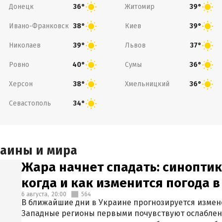
Донецк
Житомир
36°
39°
Ивано-Франковск
Киев
38°
39°
Николаев
Львов
39°
37°
Ровно
Сумы
40°
36°
Херсон
Хмельницкий
38°
36°
Севастополь
34°
раины и мира
Жара начнет спадать: синоптик
когда и как изменится погода 
6 августа,
20:00
564
В ближайшие дни в Украине прогнозируется измен
Западные регионы первыми почувствуют ослаблен