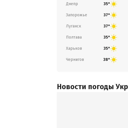
Днепр
35°
Запорожье
37°
Луганск
37°
Полтава
35°
Харьков
35°
Чернигов
38°
Новости погоды Ук