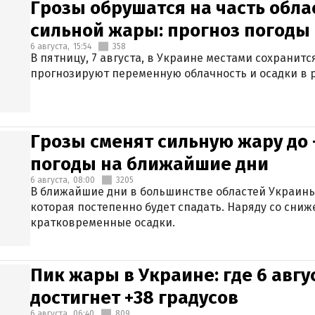
Грозы обрушатся на часть обла
сильной жары: прогноз погоды 
6 августа,
15:54
358
В пятницу, 7 августа, в Украине местами сохранит
прогнозируют переменную облачность и осадки в р
Грозы сменят сильную жару до 
погоды на ближайшие дни
6 августа,
08:00
3205
В ближайшие дни в большинстве областей Украины
которая постепенно будет спадать. Наряду со сн
кратковременные осадки.
Пик жары в Украине: где 6 авг
достигнет +38 градусов
6 августа,
06:40
809