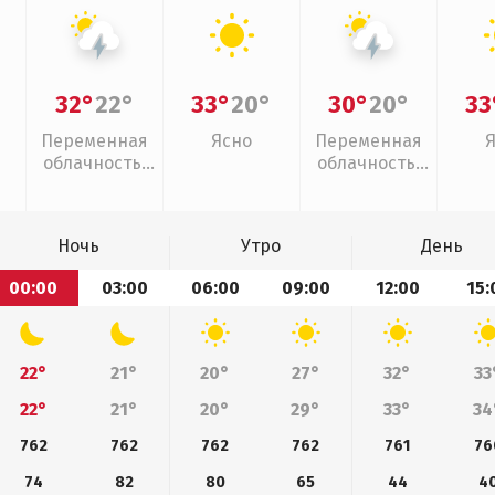
32°
22°
33°
20°
30°
20°
33
Переменная
Ясно
Переменная
облачность,
облачность,
грозы
грозы
Ночь
Утро
День
00:00
03:00
06:00
09:00
12:00
15:
22°
21°
20°
27°
32°
33
22°
21°
20°
29°
33°
34
762
762
762
762
761
76
74
82
80
65
44
4