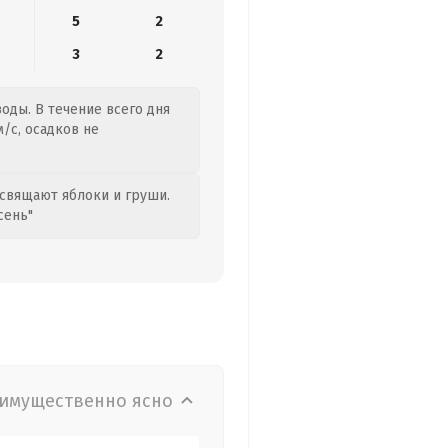
5
2
3
2
воды. В течение всего дня
/с, осадков не
свящают яблоки и груши.
сень"
имущественно ясно