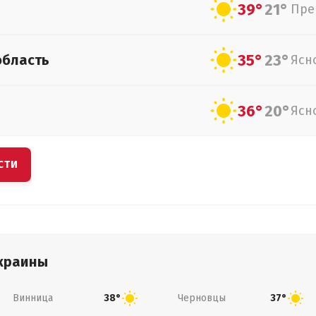
39°
21°
Пре
35°
23°
область
Ясн
36°
20°
Ясн
СТИ
краины
Винница
Черновцы
38°
37°