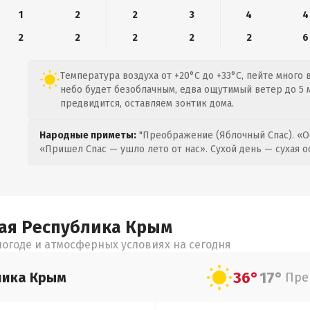
1
2
2
3
4
4
2
2
2
2
2
6
Температура воздуха от +20°C до +33°C, пейте много 
небо будет безоблачным, едва ощутимый ветер до 5 м
предвидится, оставляем зонтик дома.
Народные приметы:
"Преображение (Яблочный Спас). «О
«Пришел Спас — ушло лето от нас». Сухой день — сухая о
ая Республика Крым
огоде и атмосферных условиях на сегодня
36°
17°
лика Крым
Пре