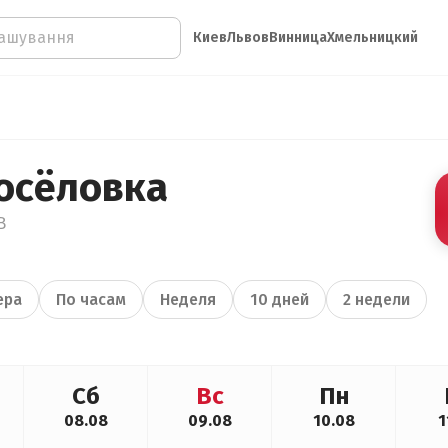
Киев
Львов
Винница
Хмельницкий
осёловка
В
ера
По часам
Неделя
10 дней
2 недели
Сб
Вс
Пн
08.08
09.08
10.08
1