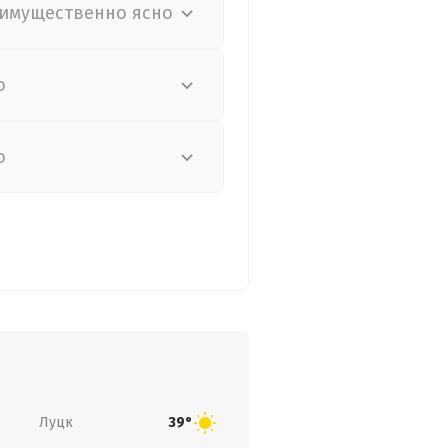
имущественно ясно
о
о
Луцк
39°