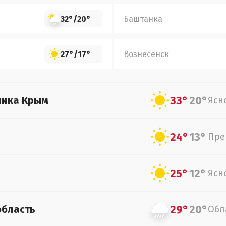
32°
/
20°
Баштанка
27°
/
17°
Вознесенск
33°
20°
лика Крым
Ясн
24°
13°
Пре
25°
12°
Ясн
29°
20°
область
Обл