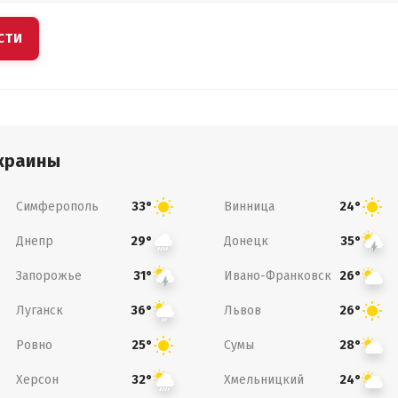
СТИ
краины
Симферополь
Винница
33°
24°
Днепр
Донецк
29°
35°
Запорожье
Ивано-Франковск
31°
26°
Луганск
Львов
36°
26°
Ровно
Сумы
25°
28°
Херсон
Хмельницкий
32°
24°