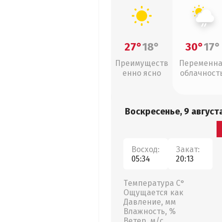
27°
18°
30°
17°
Преимуществ
Переменн
енно ясно
облачность
слабый дож
Воскресенье, 9 август
Восход:
Закат:
05:34
20:13
Температура С°
Ощущается как
Давление, мм
Влажность, %
Ветер, м/с