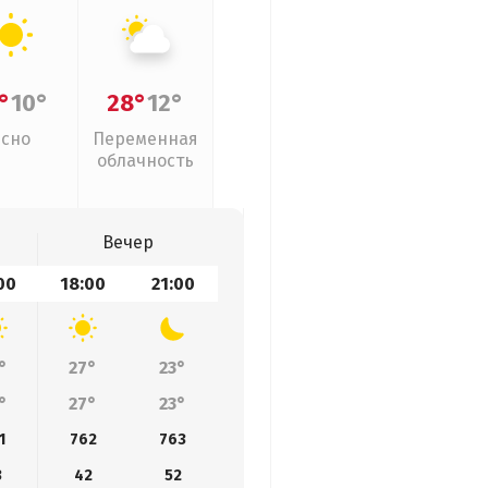
°
10°
28°
12°
Ясно
Переменная
облачность
Вечер
00
18:00
21:00
°
27°
23°
°
27°
23°
1
762
763
3
42
52