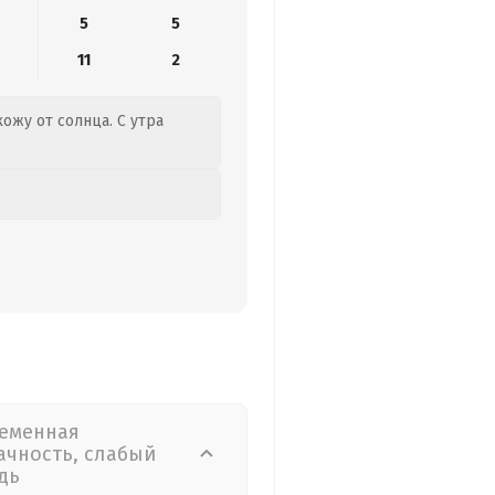
5
5
11
2
кожу от солнца. С утра
еменная
ачность, слабый
дь