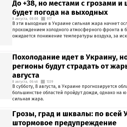
До +38, но местами с грозами и
будет погода на выходных
8 августа,
08:00
977
В эти выходные в Украине сильная жара начнет осл
прохождением холодного атмосферного фронта в 
ожидается понижение температуры воздуха, за ис
Крыма.
Похолодание идет в Украину, н
регионы будут страдать от жары
августа
8 августа,
06:46
1339
В субботу, 8 августа, в Украине прогнозируется об
большинстве областей пройдут дожди, однако на ю
сильная жара.
Грозы, град и шквалы: по всей
штормовое предупреждение