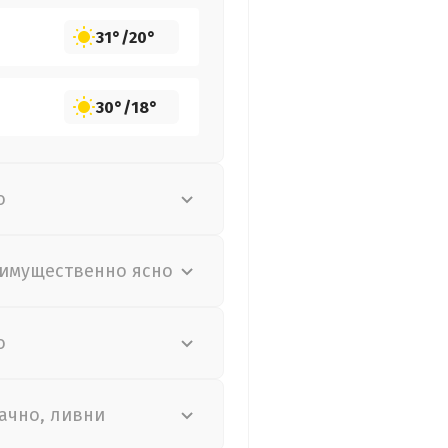
31°
/
20°
30°
/
18°
о
имущественно ясно
о
ачно, ливни