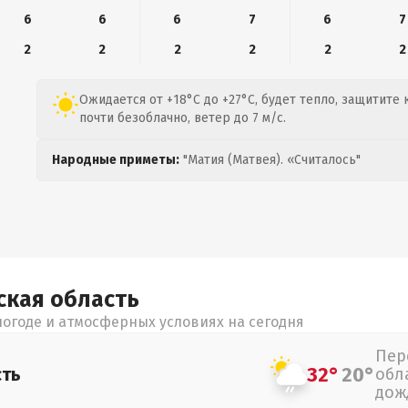
6
6
6
7
6
7
2
2
2
2
2
2
Ожидается от +18°C до +27°C, будет тепло, защитите 
почти безоблачно, ветер до 7 м/с.
Народные приметы:
"Матия (Матвея). «Считалось"
ская
область
огоде и атмосферных условиях на сегодня
Пер
32°
20°
сть
обл
дож