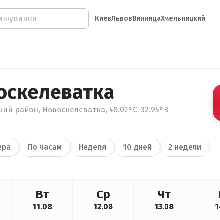
Киев
Львов
Винница
Хмельницкий
оскелеватка
ий район, Новоскелеватка, 48.02°С, 32.95°В
ера
По часам
Неделя
10 дней
2 недели
Вт
Ср
Чт
11.08
12.08
13.08
1