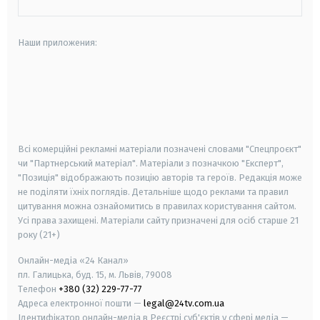
Наши приложения:
android
apple
smart tv
samsung smart tv
Всі комерційні рекламні матеріали позначені словами "Спецпроєкт"
чи "Партнерський матеріал". Матеріали з позначкою "Експерт",
"Позиція" відображають позицію авторів та героїв. Редакція може
не поділяти їхніх поглядів. Детальніше щодо реклами та правил
цитування можна ознайомитись в правилах користування сайтом.
Усі права захищені.
Матеріали сайту призначені для осіб старше
21
року (21+)
Онлайн-медіа «24 Канал»
пл. Галицька, буд. 15, м. Львів, 79008
Телефон
+380 (32) 229-77-77
Адреса електронної пошти —
legal@24tv.com.ua
Ідентифікатор онлайн-медіа в Реєстрі суб'єктів у сфері медіа —