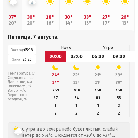
37°
30°
28°
30°
33°
27°
26°
20°
20°
16°
14°
13°
17°
13°
Пятница, 7 августа
Ночь
Утро
Восход:
05:38
00:00
03:00
06:00
09:00
1
Закат:
20:26
Температура С°
24°
22°
21°
29°
Ощущается как
Давление, мм
24°
22°
21°
30°
Влажность, %
761
760
760
760
Ветер, м/с
Вероятность
67
74
83
55
осадков, %
1
1
1
2
2
2
2
2
С утра и до вечера небо будет чистым, слабый
ветер до 5 м/с. Ожидается от +20°C до +37°C,