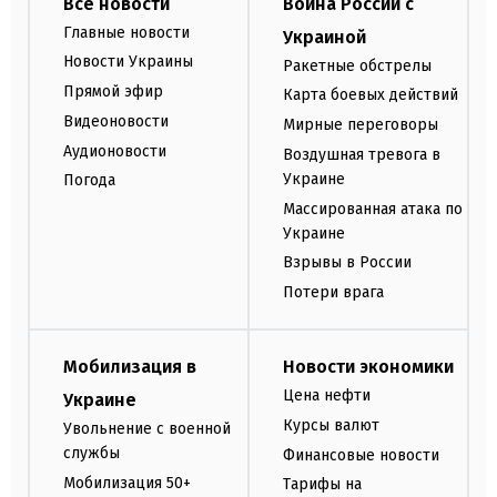
Все новости
Война России с
Главные новости
Украиной
Новости Украины
Ракетные обстрелы
Прямой эфир
Карта боевых действий
Видеоновости
Мирные переговоры
Аудионовости
Воздушная тревога в
Украине
Погода
Массированная атака по
Украине
Взрывы в России
Потери врага
Мобилизация в
Новости экономики
Цена нефти
Украине
Курсы валют
Увольнение с военной
службы
Финансовые новости
Мобилизация 50+
Тарифы на