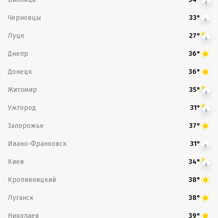
Черновцы
33°
Луцк
27°
Днепр
36°
Донецк
36°
Житомир
35°
Ужгород
31°
Запорожье
37°
Ивано-Франковск
31°
Киев
34°
Кропивницкий
38°
Луганск
38°
Николаев
39°