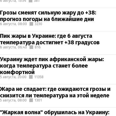
6 августа,
15:54
381
Грозы сменят сильную жару до +38:
прогноз погоды на ближайшие дни
6 августа,
08:00
3230
Пик жары в Украине: где 6 августа
температура достигнет +38 градусов
6 августа,
06:40
816
Украину ждет пик африканской жары:
когда температура станет более
комфортной
5 августа,
20:00
11358
Жара не спадает: где ожидаются грозы и
снизится ли температура на этой неделе
5 августа,
08:00
1301
"Жаркая волна" обрушилась на Украину: