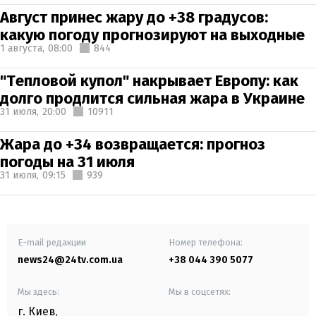
Август принес жару до +38 градусов:
какую погоду прогнозируют на выходные
1 августа,
08:00
844
"Тепловой купол" накрывает Европу: как
долго продлится сильная жара в Украине
31 июля,
20:00
10911
Жара до +34 возвращается: прогноз
погоды на 31 июля
31 июля,
09:15
939
E-mail редакции
Номер телефона:
news24@24tv.com.ua
+38 044 390 5077
Мы здесь:
Мы в соцсетях:
г. Киев
,