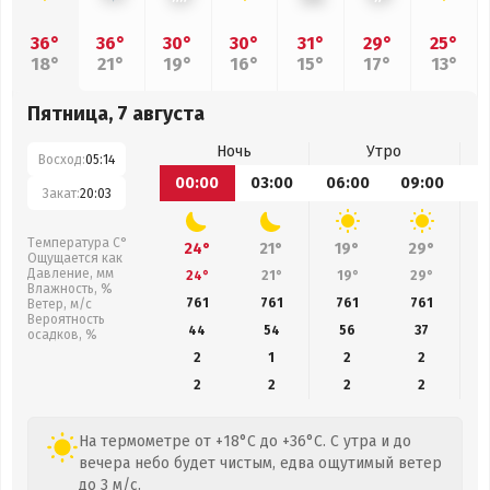
36°
36°
30°
30°
31°
29°
25°
18°
21°
19°
16°
15°
17°
13°
Пятница, 7 августа
Ночь
Утро
Восход:
05:14
00:00
03:00
06:00
09:00
1
Закат:
20:03
Температура С°
24°
21°
19°
29°
Ощущается как
Давление, мм
24°
21°
19°
29°
Влажность, %
761
761
761
761
Ветер, м/с
Вероятность
44
54
56
37
осадков, %
2
1
2
2
2
2
2
2
На термометре от +18°C до +36°C. С утра и до
вечера небо будет чистым, едва ощутимый ветер
до 3 м/с.