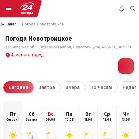
24 Канал
Погода Новотроицкое
Погода Новотроицкое
Харьковская обл., Лозовский район, Новотроицкое, 48.97°С, 36.59°В
Изменить город
Сегодня
Завтра
Вчера
По часам
Недел
Пт
Сб
Вс
Пн
Вт
Ср
Чт
Сегодня
Завтра
09.08
10.08
11.08
12.08
13.08