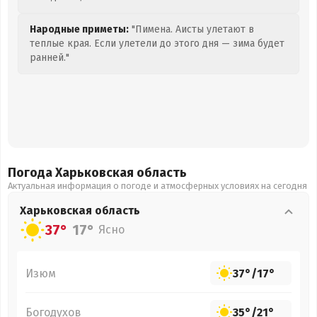
Народные приметы:
"Пимена. Аисты улетают в
теплые края. Если улетели до этого дня — зима будет
ранней."
Погода Харьковская
область
Актуальная информация о погоде и атмосферных условиях на сегодня
Харьковская
область
37°
17°
Ясно
Изюм
37°
/
17°
Богодухов
35°
/
21°