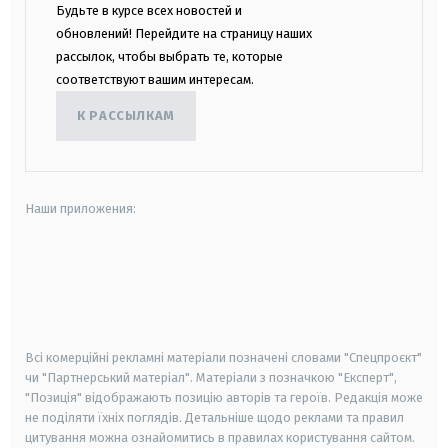
Будьте в курсе всех новостей и
обновлений! Перейдите на страницу наших
рассылок, чтобы выбрать те, которые
соответствуют вашим интересам.
К РАССЫЛКАМ
Наши приложения:
android
apple
smart tv
samsung smart tv
Всі комерційні рекламні матеріали позначені словами "Спецпроєкт"
чи "Партнерський матеріал". Матеріали з позначкою "Експерт",
"Позиція" відображають позицію авторів та героїв. Редакція може
не поділяти їхніх поглядів. Детальніше щодо реклами та правил
цитування можна ознайомитись в правилах користування сайтом.