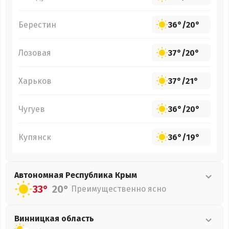
Берестин
36°
/
20°
Лозовая
37°
/
20°
Харьков
37°
/
21°
Чугуев
36°
/
20°
Купянск
36°
/
19°
Автономная Республика Крым
33°
20°
Преимущественно ясно
Винницкая
область