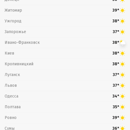
Житомир
39°
Ужгород
38°
Запорожье
37°
Ивано-Франковск
38°
Киев
38°
Кропивницкий
38°
Луганск
37°
Львов
37°
Одесса
34°
Полтава
35°
Ровно
39°
Сумы
36°