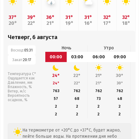
37°
39°
36°
31°
31°
32°
32°
20°
22°
21°
19°
16°
17°
18°
Четверг, 6 августа
Ночь
Утро
Восход:
05:31
00:00
03:00
06:00
09:00
1
Закат:
20:17
Температура С°
24°
22°
21°
30°
Ощущается как
Давление, мм
24°
22°
21°
30°
Влажность, %
763
762
762
762
Ветер, м/с
Вероятность
57
68
73
48
осадков, %
2
2
2
2
2
2
2
2
На термометре от +20°C до +37°C, будет жарко,
пейте больше воды. На протяжении дня небо