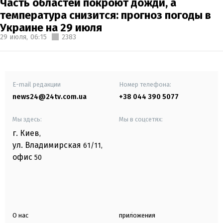
Часть областей покроют дожди, а
температура снизится: прогноз погоды в
Украине на 29 июля
29 июля,
06:15
2383
E-mail редакции
Номер телефона:
news24@24tv.com.ua
+38 044 390 5077
Мы здесь:
Мы в соцсетях:
г. Киев
,
ул. Владимирская
61/11,
офис
50
О нас
приложения