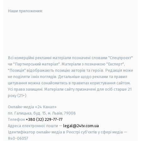
Наши приложения:
android
apple
smart tv
samsung smart tv
Всі комерційні рекламні матеріали позначені словами "Спецпроєкт"
чи "Партнерський матеріал". Матеріали з позначкою "Експерт",
"Позиція" відображають позицію авторів та героїв. Редакція може
не поділяти їхніх поглядів. Детальніше щодо реклами та правил
цитування можна ознайомитись в правилах користування сайтом.
Усі права захищені.
Матеріали сайту призначені для осіб старше
21
року (21+)
Онлайн-медіа «24 Канал»
пл. Галицька, буд. 15, м. Львів, 79008
Телефон
+380 (32) 229-77-77
Адреса електронної пошти —
legal@24tv.com.ua
Ідентифікатор онлайн-медіа в Реєстрі суб'єктів у сфері медіа —
R40-06057