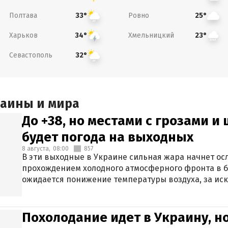
Полтава
Ровно
33°
25°
Харьков
Хмельницкий
34°
23°
Севастополь
32°
раины и мира
До +38, но местами с грозами и
будет погода на выходных
8 августа,
08:00
857
В эти выходные в Украине сильная жара начнет осл
прохождением холодного атмосферного фронта в 
ожидается понижение температуры воздуха, за ис
Крыма.
Похолодание идет в Украину, н