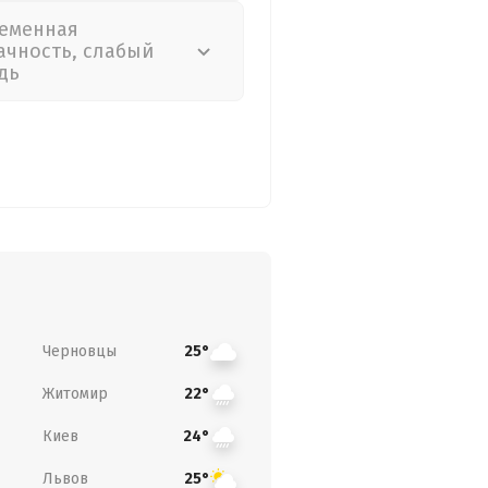
еменная
ачность, слабый
дь
Черновцы
25°
Житомир
22°
Киев
24°
Львов
25°