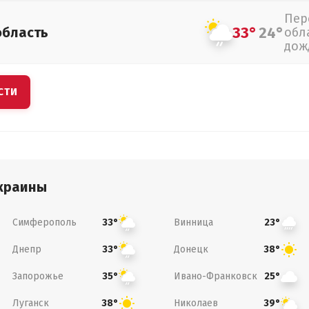
Пер
33°
24°
область
обл
дож
СТИ
краины
Симферополь
Винница
33°
23°
Днепр
Донецк
33°
38°
Запорожье
Ивано-Франковск
35°
25°
Луганск
Николаев
38°
39°