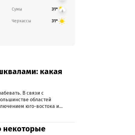
Сумы
31°
Черкассы
31°
 шквалами: какая
абевать. В связи с
большинстве областей
ключением юго-востока и
о некоторые