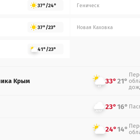
37°
/
24°
Геническ
37°
/
23°
Новая Каховка
41°
/
23°
Пер
33°
21°
лика Крым
обл
дож
23°
16°
Пас
Пер
24°
14°
обл