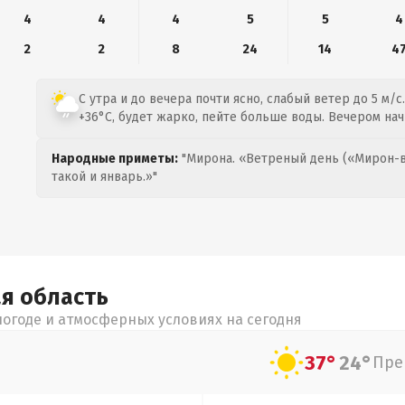
4
4
4
5
5
4
2
2
8
24
14
4
С утра и до вечера почти ясно, слабый ветер до 5 м/с
+36°C, будет жарко, пейте больше воды. Вечером нач
Народные приметы:
"Мирона. «Ветреный день («Мирон-в
такой и январь.»"
ая
область
огоде и атмосферных условиях на сегодня
37°
24°
Пре