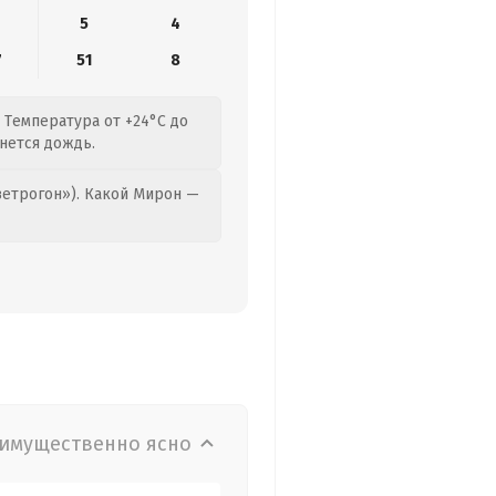
5
4
7
51
8
. Температура от +24°C до
нется дождь.
етрогон»). Какой Мирон —
имущественно ясно