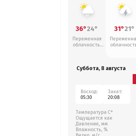
36°
24°
31°
21°
Переменная
Переменн
облачность,
облачность
слабый дождь
грозы
Суббота, 8 августа
Восход:
Закат:
05:30
20:08
Температура С°
Ощущается как
Давление, мм
Влажность, %
Ветер, м/с