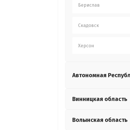
Берислав
Скадовск
Херсон
Автономная Респуб
Винницкая
область
Волынская
область