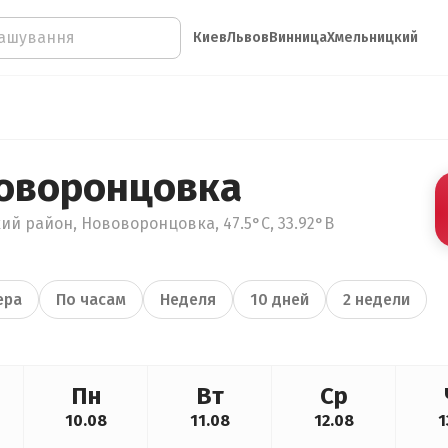
Киев
Львов
Винница
Хмельницкий
оворонцовка
ий район, Нововоронцовка, 47.5°С, 33.92°В
ера
По часам
Неделя
10 дней
2 недели
Пн
Вт
Ср
10.08
11.08
12.08
1