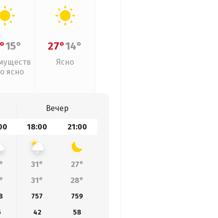
°
15°
27°
14°
муществ
Ясно
о ясно
Вечер
00
18:00
21:00
°
31°
27°
°
31°
28°
8
757
759
5
42
58