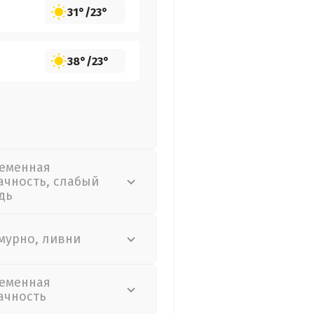
31°
/
23°
38°
/
23°
еменная
ачность, слабый
дь
мурно, ливни
еменная
ачность