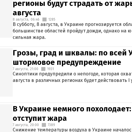
регионы будут страдать от жары
августа
8 августа,
06:46
1285
В субботу, 8 августа, в Украине прогнозируется об
большинстве областей пройдут дожди, однако на ю
сильная жара.
Грозы, град и шквалы: по всей
штормовое предупреждение
7 августа,
21:00
1931
Синоптики предупредили о непогоде, которая охват
августа в различных регионах будет действовать I
В Украине немного похолодает:
отступит жара
7 августа,
20:00
7389
Снижение температуры воздуха в Украине началось