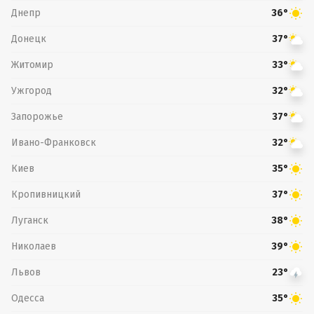
Днепр
36°
Донецк
37°
Житомир
33°
Ужгород
32°
Запорожье
37°
Ивано-Франковск
32°
Киев
35°
Кропивницкий
37°
Луганск
38°
Николаев
39°
Львов
23°
Одесса
35°