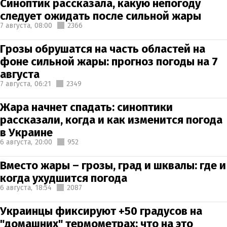
Синоптик рассказала, какую непогоду
следует ожидать после сильной жары
7 августа,
08:00
2366
Грозы обрушатся на часть областей на
фоне сильной жары: прогноз погоды на 7
августа
7 августа,
06:21
2349
Жара начнет спадать: синоптики
рассказали, когда и как изменится погода
в Украине
6 августа,
20:00
952
Вместо жары – грозы, град и шквалы: где и
когда ухудшится погода
6 августа,
18:54
2087
Украинцы фиксируют +50 градусов на
"домашних" термометрах: что на это