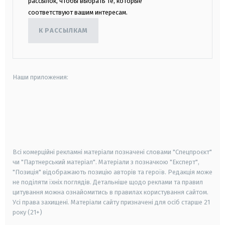
рассылок, чтобы выбрать те, которые
соответствуют вашим интересам.
К РАССЫЛКАМ
Наши приложения:
android
apple
smart tv
samsung smart tv
Всі комерційні рекламні матеріали позначені словами "Спецпроєкт"
чи "Партнерський матеріал". Матеріали з позначкою "Експерт",
"Позиція" відображають позицію авторів та героїв. Редакція може
не поділяти їхніх поглядів. Детальніше щодо реклами та правил
цитування можна ознайомитись в правилах користування сайтом.
Усі права захищені.
Матеріали сайту призначені для осіб старше
21
року (21+)