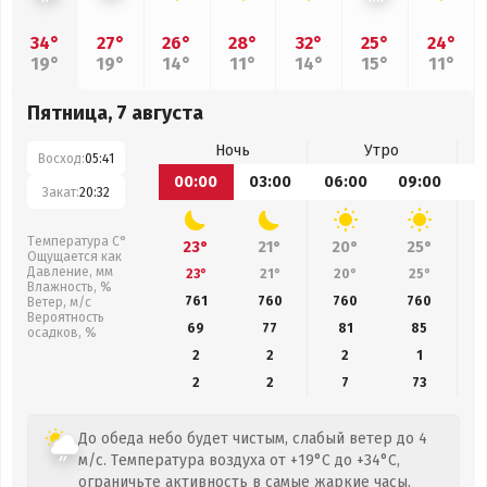
34°
27°
26°
28°
32°
25°
24°
19°
19°
14°
11°
14°
15°
11°
Пятница, 7 августа
Ночь
Утро
Восход:
05:41
00:00
03:00
06:00
09:00
1
Закат:
20:32
Температура С°
23°
21°
20°
25°
Ощущается как
Давление, мм
23°
21°
20°
25°
Влажность, %
761
760
760
760
Ветер, м/с
Вероятность
69
77
81
85
осадков, %
2
2
2
1
2
2
7
73
До обеда небо будет чистым, слабый ветер до 4
м/с. Температура воздуха от +19°C до +34°C,
ограничьте активность в самые жаркие часы.