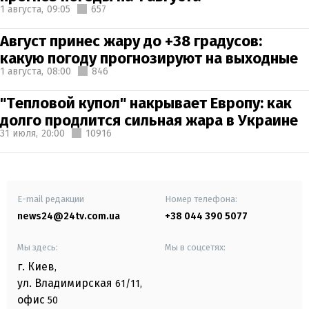
1 августа,
09:05
657
Август принес жару до +38 градусов:
какую погоду прогнозируют на выходные
1 августа,
08:00
846
"Тепловой купол" накрывает Европу: как
долго продлится сильная жара в Украине
31 июля,
20:00
10916
E-mail редакции
Номер телефона:
news24@24tv.com.ua
+38 044 390 5077
Мы здесь:
Мы в соцсетях:
г. Киев
,
ул. Владимирская
61/11,
офис
50