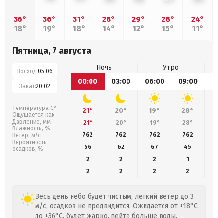
36°
36°
31°
28°
29°
28°
24°
18°
19°
18°
14°
12°
15°
11°
Пятница, 7 августа
Ночь
Утро
Восход:
05:06
00:00
03:00
06:00
09:00
1
Закат:
20:02
Температура С°
21°
20°
19°
28°
Ощущается как
Давление, мм
21°
20°
19°
28°
Влажность, %
762
762
762
762
Ветер, м/с
Вероятность
56
62
67
45
осадков, %
2
2
2
1
2
2
2
2
Весь день небо будет чистым, легкий ветер до 3
м/с, осадков не предвидится. Ожидается от +18°C
до +36°C, будет жарко, пейте больше воды.