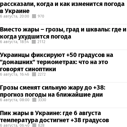
рассказали, когда и как изменится погода
в Украине
6 августа,
20:00
970
Вместо жары – грозы, град и шквалы: где и
когда ухудшится погода
6 августа,
18:54
2112
Украинцы фиксируют +50 градусов на
"домашних" термометрах: что на это
говорят синоптики
6 августа,
16:46
2272
Грозы сменят сильную жару до +38:
прогноз погоды на ближайшие дни
6 августа,
08:00
3330
Пик жары в Украине: где 6 августа
температура достигнет +38 градусов
6 августа,
06:40
828