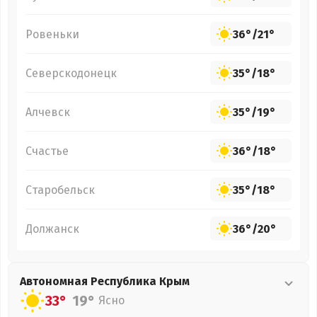
Ровеньки
36°
/
21°
Северскодонецк
35°
/
18°
Алчевск
35°
/
19°
Счастье
36°
/
18°
Старобельск
35°
/
18°
Должанск
36°
/
20°
Автономная Республика Крым
33°
19°
Ясно