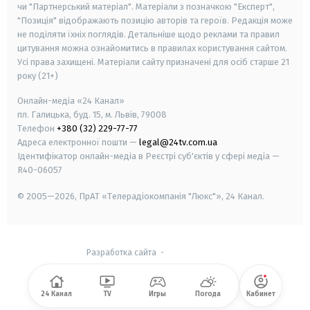
чи "Партнерський матеріал". Матеріали з позначкою "Експерт",
"Позиція" відображають позицію авторів та героїв. Редакція може
не поділяти їхніх поглядів. Детальніше щодо реклами та правил
цитування можна ознайомитись в правилах користування сайтом.
Усі права захищені.
Матеріали сайту призначені для осіб старше
21
року (21+)
Онлайн-медіа «24 Канал»
пл. Галицька, буд. 15, м. Львів, 79008
Телефон
+380 (32) 229-77-77
Адреса електронної пошти —
legal@24tv.com.ua
Ідентифікатор онлайн-медіа в Реєстрі суб'єктів у сфері медіа —
R40-06057
© 2005—2026,
ПрАТ «Телерадіокомпанія "Люкс"», 24 Канал.
Разработка сайта
-
24 Канал
TV
Игры
Погода
Кабинет