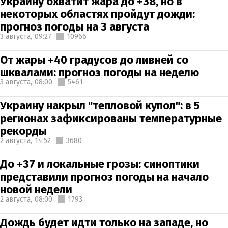
Украину охватит жара до +38, но в
некоторых областях пройдут дожди:
прогноз погоды на 3 августа
3 августа,
09:27
10966
От жары +40 градусов до ливней со
шквалами: прогноз погоды на неделю
3 августа,
08:00
5461
Украину накрыл "тепловой купол": в 5
регионах зафиксированы температурные
рекорды
2 августа,
14:52
3680
До +37 и локальные грозы: синоптики
представили прогноз погоды на начало
новой недели
2 августа,
08:00
1793
Дождь будет идти только на западе, но