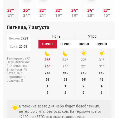
37°
36°
32°
32°
34°
34°
27°
21°
24°
21°
19°
19°
20°
15°
Пятница, 7 августа
Ночь
Утро
Восход:
05:28
00:00
03:00
06:00
09:00
1
Закат:
20:08
Температура С°
26°
24°
22°
31°
Ощущается как
Давление, мм
26°
24°
22°
31°
Влажность, %
761
760
760
760
Ветер, м/с
Вероятность
53
63
68
42
осадков, %
1
1
2
4
2
2
2
2
В течение всего дня небо будет безоблачным,
ветер до 7 м/с, без осадков. На термометре от
+21°C до +37°C, высокая температура,