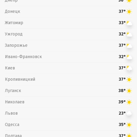
Днепр
36°
Донецк
37°
Житомир
33°
Ужгород
32°
Запорожье
37°
Ивано-Франковск
32°
Киев
37°
Кропивницкий
37°
Луганск
38°
Николаев
39°
Львов
23°
Одесса
35°
Полтава
37°