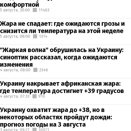
комфортной
5 августа,
20:00
11463
Жара не спадает: где ожидаются грозы и
снизится ли температура на этой неделе
5 августа,
08:00
1314
"Жаркая волна" обрушилась на Украину:
синоптик рассказал, когда ожидаются
изменения
4 августа,
08:00
2346
Украину накрывает африканская жара:
где температура достигнет +39 градусов
4 августа,
07:33
910
Украину охватит жара до +38, но в
некоторых областях пройдут дожди:
прогноз погоды на 3 августа
3 августа,
09:27
10971