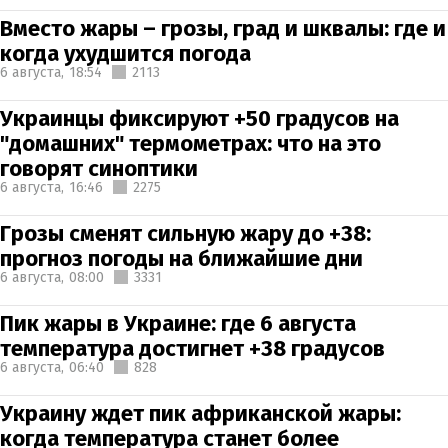
Вместо жары – грозы, град и шквалы: где и
когда ухудшится погода
6 августа,
18:54
2113
Украинцы фиксируют +50 градусов на
"домашних" термометрах: что на это
говорят синоптики
6 августа,
16:46
2275
Грозы сменят сильную жару до +38:
прогноз погоды на ближайшие дни
6 августа,
08:00
3331
Пик жары в Украине: где 6 августа
температура достигнет +38 градусов
6 августа,
06:40
828
Украину ждет пик африканской жары:
когда температура станет более