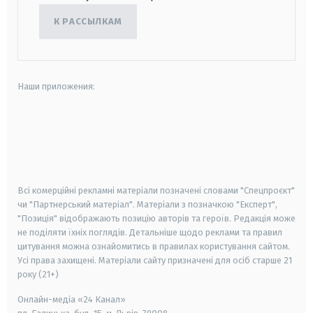
К РАССЫЛКАМ
Наши приложения:
android
apple
smart tv
samsung smart tv
Всі комерційні рекламні матеріали позначені словами "Спецпроєкт"
чи "Партнерський матеріал". Матеріали з позначкою "Експерт",
"Позиція" відображають позицію авторів та героїв. Редакція може
не поділяти їхніх поглядів. Детальніше щодо реклами та правил
цитування можна ознайомитись в правилах користування сайтом.
Усі права захищені.
Матеріали сайту призначені для осіб старше
21
року (21+)
Онлайн-медіа «24 Канал»