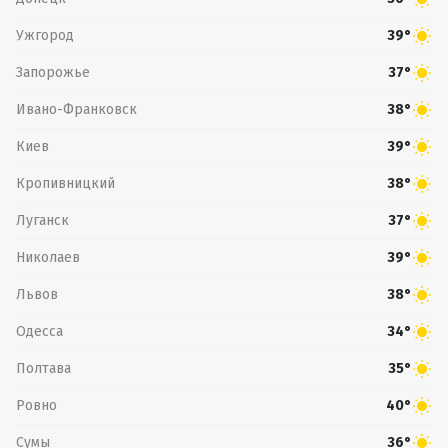
Ужгород
39°
Запорожье
37°
Ивано-Франковск
38°
Киев
39°
Кропивницкий
38°
Луганск
37°
Николаев
39°
Львов
38°
Одесса
34°
Полтава
35°
Ровно
40°
Сумы
36°