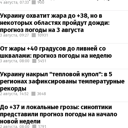
4 августа,
07:33
900
Украину охватит жара до +38, но в
некоторых областях пройдут дожди:
прогноз погоды на 3 августа
3 августа,
09:27
10931
От жары +40 градусов до ливней со
шквалами: прогноз погоды на неделю
3 августа,
08:00
5451
Украину накрыл "тепловой купол": в 5
регионах зафиксированы температурные
рекорды
2 августа,
14:52
3648
До +37 и локальные грозы: синоптики
представили прогноз погоды на начало
новой недели
2 августа,
08:00
1791