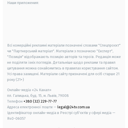
Наши приложения:
android
apple
smart tv
samsung smart tv
Всі комерційні рекламні матеріали позначені словами "Спецпроєкт"
чи "Партнерський матеріал". Матеріали з позначкою "Експерт",
"Позиція" відображають позицію авторів та героїв. Редакція може
не поділяти їхніх поглядів. Детальніше щодо реклами та правил
цитування можна ознайомитись в правилах користування сайтом.
Усі права захищені.
Матеріали сайту призначені для осіб старше
21
року (21+)
Онлайн-медіа «24 Канал»
пл. Галицька, буд. 15, м. Львів, 79008
Телефон
+380 (32) 229-77-77
Адреса електронної пошти —
legal@24tv.com.ua
Ідентифікатор онлайн-медіа в Реєстрі суб'єктів у сфері медіа —
R40-06057