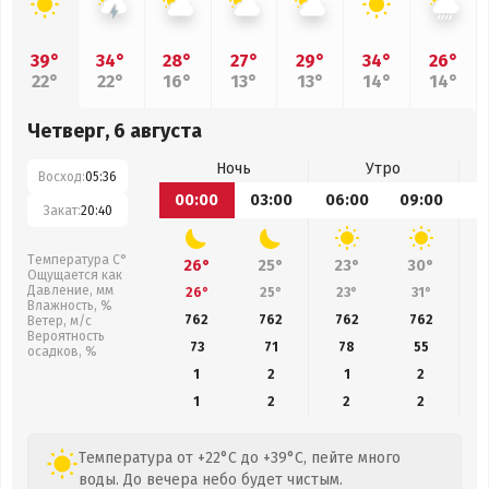
39°
34°
28°
27°
29°
34°
26°
22°
22°
16°
13°
13°
14°
14°
Четверг, 6 августа
Ночь
Утро
Восход:
05:36
00:00
03:00
06:00
09:00
1
Закат:
20:40
Температура С°
26°
25°
23°
30°
Ощущается как
Давление, мм
26°
25°
23°
31°
Влажность, %
762
762
762
762
Ветер, м/с
Вероятность
73
71
78
55
осадков, %
1
2
1
2
1
2
2
2
Температура от +22°C до +39°C, пейте много
воды. До вечера небо будет чистым.