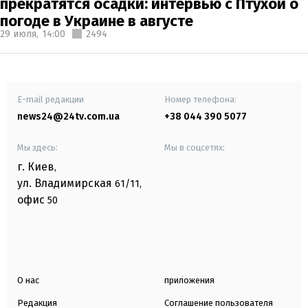
прекратятся осадки: интервью с Птухой о
погоде в Украине в августе
29 июля,
14:00
2494
E-mail редакции
Номер телефона:
news24@24tv.com.ua
+38 044 390 5077
Мы здесь:
Мы в соцсетях:
г. Киев
,
ул. Владимирская
61/11,
офис
50
О нас
приложения
Редакция
Соглашение пользователя