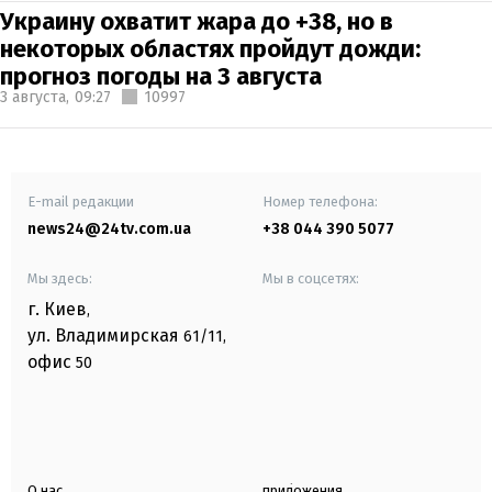
Украину охватит жара до +38, но в
некоторых областях пройдут дожди:
прогноз погоды на 3 августа
3 августа,
09:27
10997
E-mail редакции
Номер телефона:
news24@24tv.com.ua
+38 044 390 5077
Мы здесь:
Мы в соцсетях:
г. Киев
,
ул. Владимирская
61/11,
офис
50
О нас
приложения