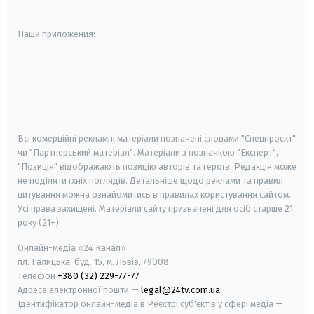
Наши приложения:
android
apple
smart tv
samsung smart tv
Всі комерційні рекламні матеріали позначені словами "Спецпроєкт"
чи "Партнерський матеріал". Матеріали з позначкою "Експерт",
"Позиція" відображають позицію авторів та героїв. Редакція може
не поділяти їхніх поглядів. Детальніше щодо реклами та правил
цитування можна ознайомитись в правилах користування сайтом.
Усі права захищені.
Матеріали сайту призначені для осіб старше
21
року (21+)
Онлайн-медіа «24 Канал»
пл. Галицька, буд. 15, м. Львів, 79008
Телефон
+380 (32) 229-77-77
Адреса електронної пошти —
legal@24tv.com.ua
Ідентифікатор онлайн-медіа в Реєстрі суб'єктів у сфері медіа —