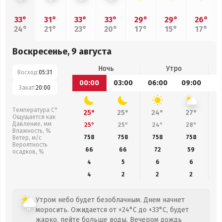
33°
31°
33°
33°
29°
29°
26°
24°
21°
23°
20°
17°
15°
17°
Воскресенье, 9 августа
Ночь
Утро
Восход:
05:31
00:00
03:00
06:00
09:00
1
Закат:
20:00
Температура С°
25°
25°
24°
27°
Ощущается как
Давление, мм
25°
25°
24°
28°
Влажность, %
758
758
758
758
Ветер, м/с
Вероятность
66
66
72
59
осадков, %
4
5
6
6
4
2
2
2
Утром небо будет безоблачным. Днем начнет
моросить. Ожидается от +24°C до +33°C, будет
жарко, пейте больше воды. Вечером дождь