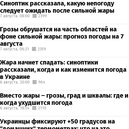
Синоптик рассказала, какую непогоду
следует ожидать после сильной жары
7 августа,
08:00
2399
Грозы обрушатся на часть областей на
фоне сильной жары: прогноз погоды на 7
августа
7 августа,
06:21
2359
Жара начнет спадать: синоптики
рассказали, когда и как изменится погода
в Украине
6 августа,
20:00
964
Вместо жары – грозы, град и шквалы: где и
когда ухудшится погода
6 августа,
18:54
2110
Украинцы фиксируют +50 градусов на
"домашних" термометрах: что на это