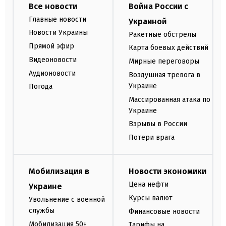
Все новости
Война России с
Главные новости
Украиной
Новости Украины
Ракетные обстрелы
Прямой эфир
Карта боевых действий
Видеоновости
Мирные переговоры
Аудионовости
Воздушная тревога в
Украине
Погода
Массированная атака по
Украине
Взрывы в России
Потери врага
Мобилизация в
Новости экономики
Цена нефти
Украине
Курсы валют
Увольнение с военной
службы
Финансовые новости
Мобилизация 50+
Тарифы на