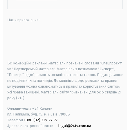
Наши приложения:
android
apple
smart tv
samsung smart tv
Всі комерційні рекламні матеріали позначені словами "Спецпроєкт"
чи "Партнерський матеріал". Матеріали з позначкою "Експерт",
"Позиція" відображають позицію авторів та героїв. Редакція може
не поділяти їхніх поглядів. Детальніше щодо реклами та правил
цитування можна ознайомитись в правилах користування сайтом.
Усі права захищені.
Матеріали сайту призначені для осіб старше
21
року (21+)
Онлайн-медіа «24 Канал»
пл. Галицька, буд. 15, м. Львів, 79008
Телефон
+380 (32) 229-77-77
Адреса електронної пошти —
legal@24tv.com.ua