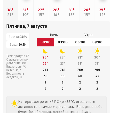
38°
31°
27°
28°
31°
26°
25°
21°
19°
15°
14°
15°
15°
12°
Пятница, 7 августа
Ночь
Утро
Восход:
05:24
00:00
03:00
06:00
09:00
1
Закат:
20:19
Температура С°
25°
23°
21°
30°
Ощущается как
Давление, мм
25°
23°
21°
31°
Влажность, %
761
761
760
760
Ветер, м/с
Вероятность
53
60
68
49
осадков, %
2
2
2
2
2
2
2
2
На термометре от +21°C до +38°C, ограничьте
активность в самые жаркие часы. Весь день небо
будет безоблачным, легкий ветер до 4 м/с,