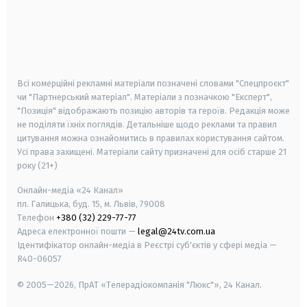
android
apple
smart tv
samsung smart tv
Всі комерційні рекламні матеріали позначені словами "Спецпроєкт"
чи "Партнерський матеріал". Матеріали з позначкою "Експерт",
"Позиція" відображають позицію авторів та героїв. Редакція може
не поділяти їхніх поглядів. Детальніше щодо реклами та правил
цитування можна ознайомитись в правилах користування сайтом.
Усі права захищені.
Матеріали сайту призначені для осіб старше
21
року (21+)
Онлайн-медіа «24 Канал»
пл. Галицька, буд. 15, м. Львів, 79008
Телефон
+380 (32) 229-77-77
Адреса електронної пошти —
legal@24tv.com.ua
Ідентифікатор онлайн-медіа в Реєстрі суб'єктів у сфері медіа —
R40-06057
© 2005—2026,
ПрАТ «Телерадіокомпанія "Люкс"», 24 Канал.