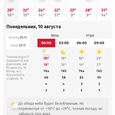
29°
32°
24°
22°
23°
28°
31°
16°
15°
14°
11°
9°
9°
14°
Понедельник, 10 августа
Ночь
Утро
Восход:
05:31
00:00
03:00
06:00
09:00
1
Закат:
20:17
Температура С°
18°
18°
16°
21°
Ощущается как
Давление, мм
18°
18°
16°
21°
Влажность, %
764
765
764
765
Ветер, м/с
Вероятность
60
58
62
55
осадков, %
4
4
3
3
2
2
2
1
До обеда небо будет безоблачным. На
термометре от +16°C до +29°C, теплая погода, не
забудьте про воду.