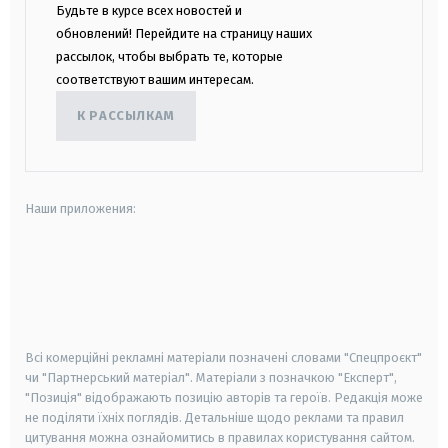
Будьте в курсе всех новостей и
обновлений! Перейдите на страницу наших
рассылок, чтобы выбрать те, которые
соответствуют вашим интересам.
К РАССЫЛКАМ
Наши приложения:
android
apple
smart tv
samsung smart tv
Всі комерційні рекламні матеріали позначені словами "Спецпроєкт"
чи "Партнерський матеріал". Матеріали з позначкою "Експерт",
"Позиція" відображають позицію авторів та героїв. Редакція може
не поділяти їхніх поглядів. Детальніше щодо реклами та правил
цитування можна ознайомитись в правилах користування сайтом.