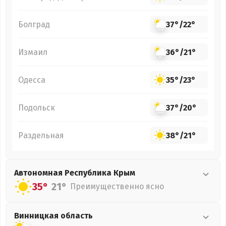
Болград
37°
/
22°
Измаил
36°
/
21°
Одесса
35°
/
23°
Подольск
37°
/
20°
Раздельная
38°
/
21°
Автономная Республика Крым
35°
21°
Преимущественно ясно
Винницкая
область