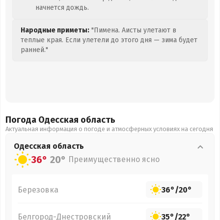
начнется дождь.
Народные приметы:
"Пимена. Аисты улетают в
теплые края. Если улетели до этого дня — зима будет
ранней."
Погода Одесская
область
Актуальная информация о погоде и атмосферных условиях на сегодня
Одесская
область
36°
20°
Преимущественно ясно
Березовка
36°
/
20°
Белгород-Днестровский
35°
/
22°