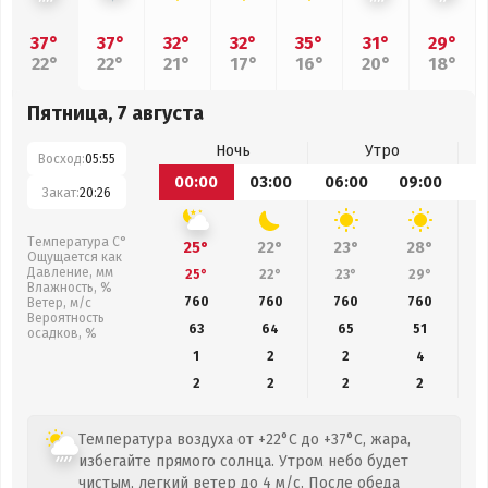
37°
37°
32°
32°
35°
31°
29°
22°
22°
21°
17°
16°
20°
18°
Пятница, 7 августа
Ночь
Утро
Восход:
05:55
00:00
03:00
06:00
09:00
1
Закат:
20:26
Температура С°
25°
22°
23°
28°
Ощущается как
Давление, мм
25°
22°
23°
29°
Влажность, %
760
760
760
760
Ветер, м/с
Вероятность
63
64
65
51
осадков, %
1
2
2
4
2
2
2
2
Температура воздуха от +22°C до +37°C, жара,
избегайте прямого солнца. Утром небо будет
чистым, легкий ветер до 4 м/с. После обеда