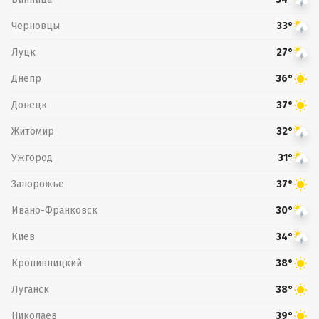
Черновцы
33°
Луцк
27°
Днепр
36°
Донецк
37°
Житомир
32°
Ужгород
31°
Запорожье
37°
Ивано-Франковск
30°
Киев
34°
Кропивницкий
38°
Луганск
38°
Николаев
39°