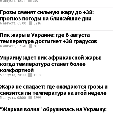
6 августа,
15:54
367
Грозы сменят сильную жару до +38:
прогноз погоды на ближайшие дни
6 августа,
08:00
3216
Пик жары в Украине: где 6 августа
температура достигнет +38 градусов
6 августа,
06:40
813
Украину ждет пик африканской жары:
когда температура станет более
комфортной
5 августа,
20:00
11338
Жара не спадает: где ожидаются грозы и
снизится ли температура на этой неделе
5 августа,
08:00
1299
"Жаркая волна" обрушилась на Украину: