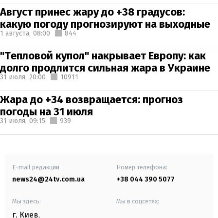
Август принес жару до +38 градусов:
какую погоду прогнозируют на выходные
1 августа,
08:00
844
"Тепловой купол" накрывает Европу: как
долго продлится сильная жара в Украине
31 июля,
20:00
10911
Жара до +34 возвращается: прогноз
погоды на 31 июля
31 июля,
09:15
939
E-mail редакции
Номер телефона:
news24@24tv.com.ua
+38 044 390 5077
Мы здесь:
Мы в соцсетях:
г. Киев
,