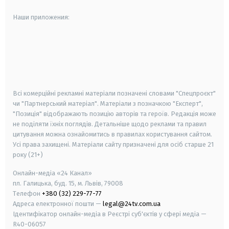
Наши приложения:
android
apple
smart tv
samsung smart tv
Всі комерційні рекламні матеріали позначені словами "Спецпроєкт"
чи "Партнерський матеріал". Матеріали з позначкою "Експерт",
"Позиція" відображають позицію авторів та героїв. Редакція може
не поділяти їхніх поглядів. Детальніше щодо реклами та правил
цитування можна ознайомитись в правилах користування сайтом.
Усі права захищені.
Матеріали сайту призначені для осіб старше
21
року (21+)
Онлайн-медіа «24 Канал»
пл. Галицька, буд. 15, м. Львів, 79008
Телефон
+380 (32) 229-77-77
Адреса електронної пошти —
legal@24tv.com.ua
Ідентифікатор онлайн-медіа в Реєстрі суб'єктів у сфері медіа —
R40-06057