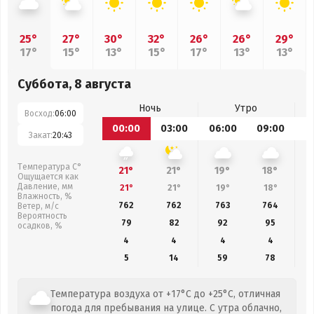
25°
27°
30°
32°
26°
26°
29°
17°
15°
13°
15°
17°
13°
13°
Суббота, 8 августа
Ночь
Утро
Восход:
06:00
00:00
03:00
06:00
09:00
1
Закат:
20:43
Температура С°
21°
21°
19°
18°
Ощущается как
Давление, мм
21°
21°
19°
18°
Влажность, %
762
762
763
764
Ветер, м/с
Вероятность
79
82
92
95
осадков, %
4
4
4
4
5
14
59
78
Температура воздуха от +17°C до +25°C, отличная
погода для пребывания на улице. С утра облачно,