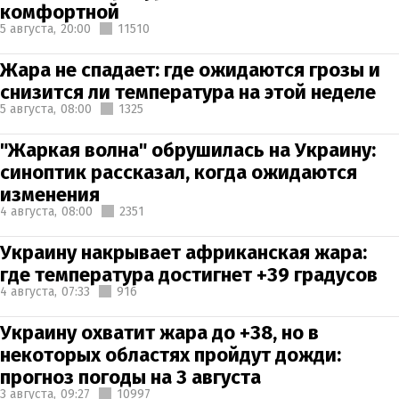
комфортной
5 августа,
20:00
11510
Жара не спадает: где ожидаются грозы и
снизится ли температура на этой неделе
5 августа,
08:00
1325
"Жаркая волна" обрушилась на Украину:
синоптик рассказал, когда ожидаются
изменения
4 августа,
08:00
2351
Украину накрывает африканская жара:
где температура достигнет +39 градусов
4 августа,
07:33
916
Украину охватит жара до +38, но в
некоторых областях пройдут дожди:
прогноз погоды на 3 августа
3 августа,
09:27
10997