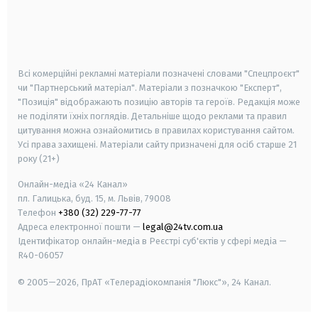
android
apple
smart tv
samsung smart tv
Всі комерційні рекламні матеріали позначені словами "Спецпроєкт"
чи "Партнерський матеріал". Матеріали з позначкою "Експерт",
"Позиція" відображають позицію авторів та героїв. Редакція може
не поділяти їхніх поглядів. Детальніше щодо реклами та правил
цитування можна ознайомитись в правилах користування сайтом.
Усі права захищені.
Матеріали сайту призначені для осіб старше
21
року (21+)
Онлайн-медіа «24 Канал»
пл. Галицька, буд. 15, м. Львів, 79008
Телефон
+380 (32) 229-77-77
Адреса електронної пошти —
legal@24tv.com.ua
Ідентифікатор онлайн-медіа в Реєстрі суб'єктів у сфері медіа —
R40-06057
© 2005—2026,
ПрАТ «Телерадіокомпанія "Люкс"», 24 Канал.