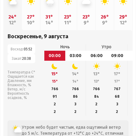
24°
27°
31°
23°
23°
26°
29°
12°
10°
14°
11°
9°
9°
12°
Воскресенье, 9 августа
Ночь
Утро
Восход:
05:52
00:00
03:00
06:00
09:00
1
Закат:
20:38
Температура С°
15°
14°
13°
17°
Ощущается как
Давление, мм
15°
14°
13°
17°
Влажность, %
766
766
766
767
Ветер, м/с
Вероятность
91
86
84
68
осадков, %
2
3
2
3
2
2
2
2
Утром небо будет чистым, едва ощутимый ветер
до 5 м/с. Температура от +12°C до +24°C, отличная