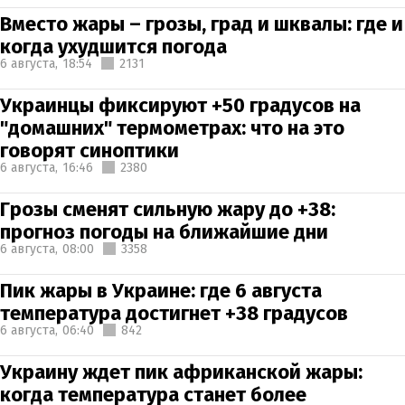
Вместо жары – грозы, град и шквалы: где и
когда ухудшится погода
6 августа,
18:54
2131
Украинцы фиксируют +50 градусов на
"домашних" термометрах: что на это
говорят синоптики
6 августа,
16:46
2380
Грозы сменят сильную жару до +38:
прогноз погоды на ближайшие дни
6 августа,
08:00
3358
Пик жары в Украине: где 6 августа
температура достигнет +38 градусов
6 августа,
06:40
842
Украину ждет пик африканской жары:
когда температура станет более