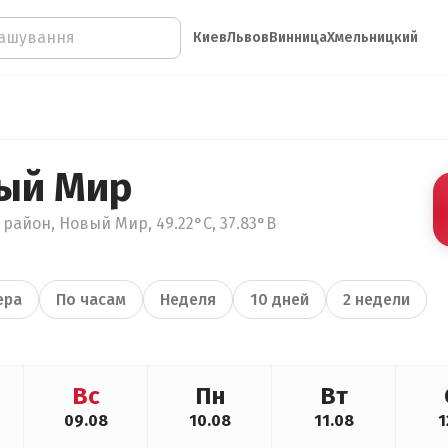
Киев
Львов
Винница
Хмельницкий
ый Мир
район, Новый Мир, 49.22°С, 37.83°В
ера
По часам
Неделя
10 дней
2 недели
Вс
Пн
Вт
09.08
10.08
11.08
1