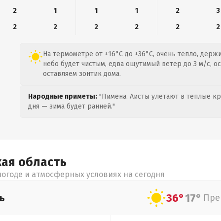
2
1
1
1
2
3
2
2
2
2
2
2
На термометре от +16°C до +36°C, очень тепло, держи
небо будет чистым, едва ощутимый ветер до 3 м/с, о
оставляем зонтик дома.
Народные приметы:
"Пимена. Аисты улетают в теплые кра
дня — зима будет ранней."
кая
область
огоде и атмосферных условиях на сегодня
36°
17°
ь
Пре