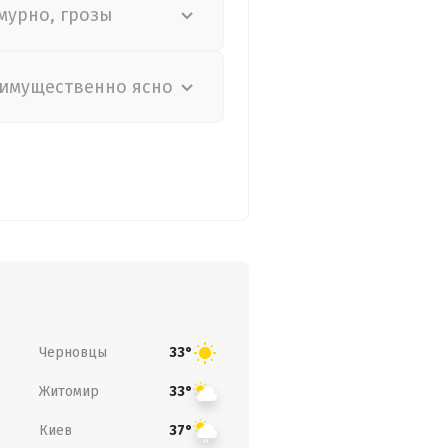
мурно, грозы
имущественно ясно
Черновцы
33°
Житомир
33°
Киев
37°