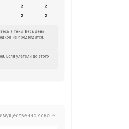
2
2
2
2
тесь в тени. Весь день
садков не предвидится,
я. Если улетели до этого
имущественно ясно