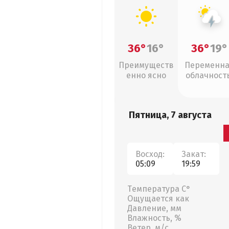
36°
16°
36°
19°
Преимуществ
Переменн
енно ясно
облачность
грозы
Пятница, 7 августа
Восход:
Закат:
05:09
19:59
Температура С°
Ощущается как
Давление, мм
Влажность, %
Ветер, м/с