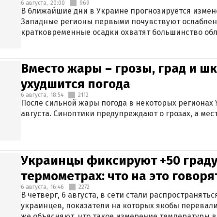
6 августа,
20:00
969
В ближайшие дни в Украине прогнозируется измен
Западные регионы первыми почувствуют ослаблен
кратковременные осадки охватят большинство обл
Вместо жары – грозы, град и шк
ухудшится погода
6 августа,
18:54
2112
После сильной жары погода в некоторых регионах 
августа. Синоптики предупреждают о грозах, а мес
Украинцы фиксируют +50 граду
термометрах: что на это говор
6 августа,
16:46
2272
В четверг, 6 августа, в сети стали распространят
украинцев, показатели на которых якобы перевали
же объясняют, что такое измерение температуры в