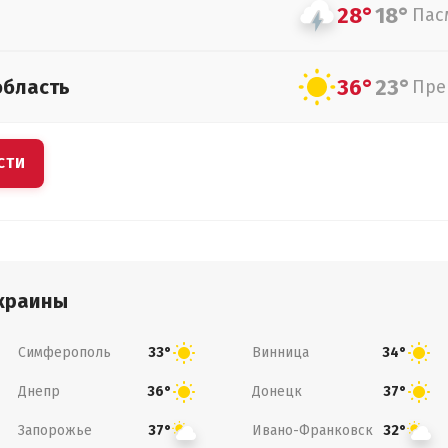
28°
18°
Пас
36°
23°
область
Пре
СТИ
краины
Симферополь
Винница
33°
34°
Днепр
Донецк
36°
37°
Запорожье
Ивано-Франковск
37°
32°