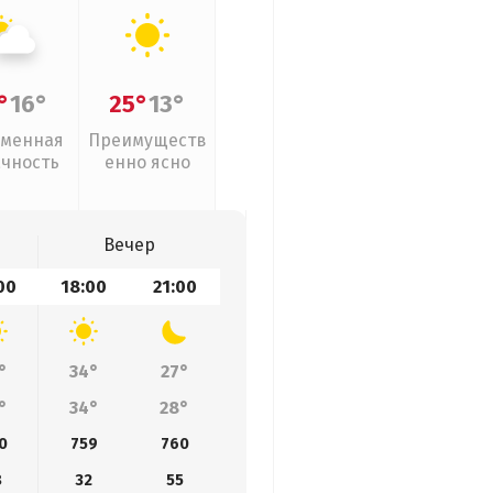
°
16°
25°
13°
менная
Преимуществ
ачность
енно ясно
Вечер
00
18:00
21:00
°
34°
27°
°
34°
28°
0
759
760
8
32
55