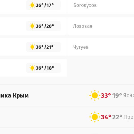
36°
/
17°
Богодухов
36°
/
20°
Лозовая
36°
/
21°
Чугуев
36°
/
18°
33°
19°
лика Крым
Ясн
34°
22°
Пре