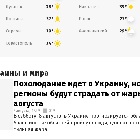
Луганск
Николаев
38°
39°
Полтава
Ровно
37°
27°
Херсон
Хмельницкий
39°
29°
Севастополь
34°
раины и мира
Похолодание идет в Украину, н
регионы будут страдать от жары
августа
7 августа,
17:39
319
В субботу, 8 августа, в Украине прогнозируется об
большинстве областей пройдут дожди, однако на ю
сильная жара.