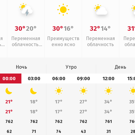
30°
20°
30°
16°
32°
14°
31
ая
Переменная
Преимуществ
Переменная
Пере
,
облачность,
енно ясно
облачность
обл
грозы
Ночь
Утро
День
00:00
03:00
06:00
09:00
12:00
15:
21°
18°
17°
27°
34°
35
21°
18°
17°
27°
34°
35
762
762
762
762
761
76
62
71
74
43
31
2