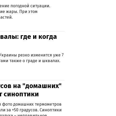
ение погодной ситуации.
ие жары. При этом
астей.
валы: где и когда
Украины резко изменится уже 7
тами также о граде и шквалах.
сов на "домашних"
ят синоптики
ься фото домашних термометров
ли за +50 градусов. Синоптики
оздуха – неправильное.