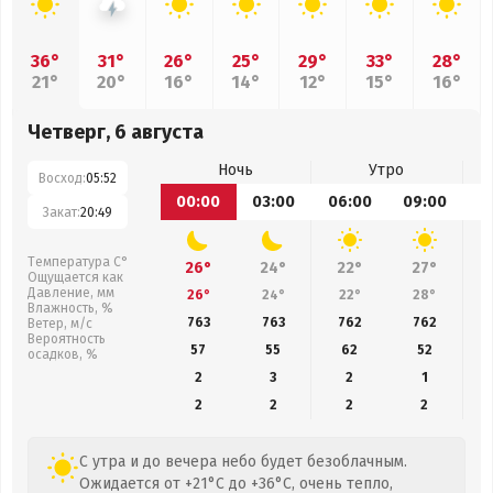
36°
31°
26°
25°
29°
33°
28°
21°
20°
16°
14°
12°
15°
16°
Четверг, 6 августа
Ночь
Утро
Восход:
05:52
00:00
03:00
06:00
09:00
1
Закат:
20:49
Температура С°
26°
24°
22°
27°
Ощущается как
Давление, мм
26°
24°
22°
28°
Влажность, %
763
763
762
762
Ветер, м/с
Вероятность
57
55
62
52
осадков, %
2
3
2
1
2
2
2
2
С утра и до вечера небо будет безоблачным.
Ожидается от +21°C до +36°C, очень тепло,