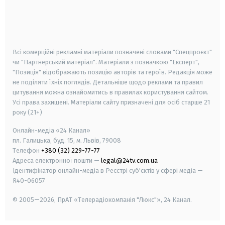
android
apple
smart tv
samsung smart tv
Всі комерційні рекламні матеріали позначені словами "Спецпроєкт"
чи "Партнерський матеріал". Матеріали з позначкою "Експерт",
"Позиція" відображають позицію авторів та героїв. Редакція може
не поділяти їхніх поглядів. Детальніше щодо реклами та правил
цитування можна ознайомитись в правилах користування сайтом.
Усі права захищені.
Матеріали сайту призначені для осіб старше
21
року (21+)
Онлайн-медіа «24 Канал»
пл. Галицька, буд. 15, м. Львів, 79008
Телефон
+380 (32) 229-77-77
Адреса електронної пошти —
legal@24tv.com.ua
Ідентифікатор онлайн-медіа в Реєстрі суб'єктів у сфері медіа —
R40-06057
© 2005—2026,
ПрАТ «Телерадіокомпанія "Люкс"», 24 Канал.