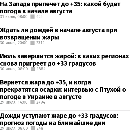
На Западе припечет до +35: какой будет
погода в начале августа
31 июля,
08:00
425
Ждать ли дождей в начале августа при
возвращении жары
30 июля,
20:00
2314
Июль завершится жарой: в каких регионах
снова пригреет до +33 градусов
30 июля,
08:00
1884
Вернется жара до +35, и когда
прекратятся осадки: интервью с Птухой о
погоде в Украине в августе
29 июля,
14:00
2494
Дожди уступают жаре до +33 градусов:
прогноз погоды на ближайшие дни
29 июля,
08:00
248