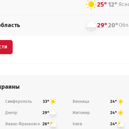
25°
12°
Ясн
29°
20°
область
Обл
СТИ
краины
Симферополь
Винница
33°
24°
Днепр
Житомир
29°
24°
Ивано-Франковск
Киев
26°
24°