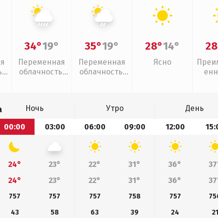
34°
19°
35°
19°
28°
14°
28
ая
Переменная
Переменная
Ясно
Преи
,
облачность,
облачность,
енн
ливни
слабый дождь
Ночь
Утро
День
а
00:00
03:00
06:00
09:00
12:00
15:
24°
23°
22°
31°
36°
37
24°
23°
22°
31°
36°
37
757
757
757
758
757
75
43
58
63
39
24
2