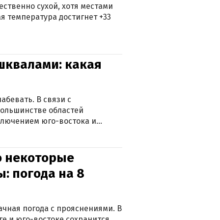
ственно сухой, хотя местами
 температура достигнет +33
 шквалами: какая
абевать. В связи с
большинстве областей
ключением юго-востока и
о некоторые
: погода на 8
лачная погода с прояснениями. В
ге и юго-востоке сохранится