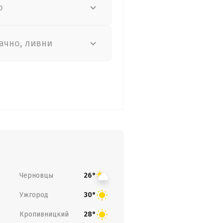
о
ачно, ливни
Черновцы
26°
Ужгород
30°
Кропивницкий
28°