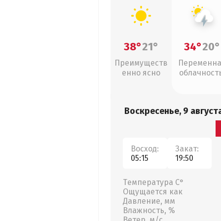
38°
21°
34°
20°
Преимуществ
Переменн
енно ясно
облачность
грозы
Воскресенье, 9 август
Восход:
Закат:
05:15
19:50
Температура С°
Ощущается как
Давление, мм
Влажность, %
Ветер, м/с