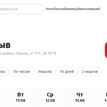
Киев
Львов
Винница
Хмельницкий
рыв
 район, Обрыв, 47.1°С, 38.19°В
ера
По часам
Неделя
10 дней
2 недели
Вт
Ср
Чт
11.08
12.08
13.08
1