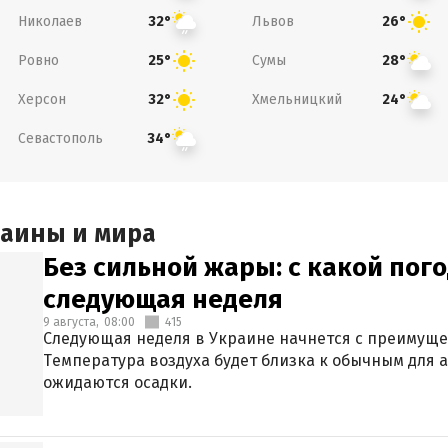
Николаев
Львов
32°
26°
Ровно
Сумы
25°
28°
Херсон
Хмельницкий
32°
24°
Севастополь
34°
раины и мира
Без сильной жары: с какой пог
следующая неделя
9 августа,
08:00
415
Следующая неделя в Украине начнется с преимуще
Температура воздуха будет близка к обычным для а
ожидаются осадки.