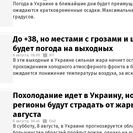
Погода в Украине в ближайшие дни будет преимуще
ожидаются кратковременные осадки. Максимальная
градусов.
До +38, но местами с грозами и
будет погода на выходных
8 августа,
08:00
977
В эти выходные в Украине сильная жара начнет осл
прохождением холодного атмосферного фронта в 
ожидается понижение температуры воздуха, за ис
Крыма.
Похолодание идет в Украину, н
регионы будут страдать от жары
августа
8 августа,
06:46
1340
В субботу, 8 августа, в Украине прогнозируется об
большинстве областей пройдут дожди, однако на ю