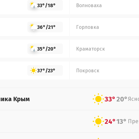
33°
/
18°
Волноваха
36°
/
21°
Горловка
35°
/
20°
Краматорск
37°
/
23°
Покровск
33°
20°
лика Крым
Ясн
24°
13°
Пре