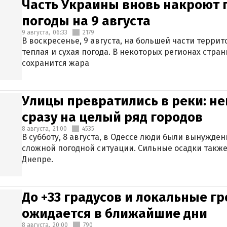
Часть Украины вновь накроют 
погоды на 9 августа
9 августа,
06:33
2179
В воскресенье, 9 августа, на большей части терри
теплая и сухая погода. В некоторых регионах стран
сохранится жара
Улицы превратились в реки: н
сразу на целый ряд городов
8 августа,
21:00
4535
В субботу, 8 августа, в Одессе люди были вынужде
сложной погодной ситуации. Сильные осадки также
Днепре.
До +33 градусов и локальные гр
ожидается в ближайшие дни
8 августа,
20:00
790