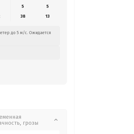
5
5
2
38
13
етер до 5 м/с. Ожидается
еменная
ачность, грозы