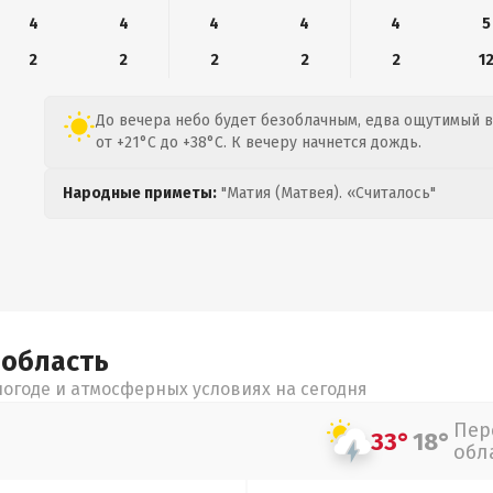
4
4
4
4
4
5
2
2
2
2
2
1
До вечера небо будет безоблачным, едва ощутимый в
от +21°C до +38°C. К вечеру начнется дождь.
Народные приметы:
"Матия (Матвея). «Считалось"
я
область
огоде и атмосферных условиях на сегодня
Пер
33°
18°
обл