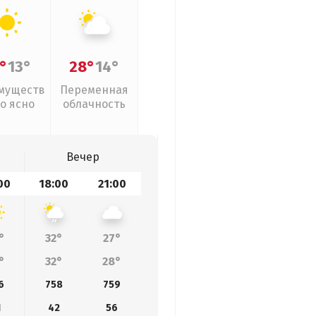
°
13°
28°
14°
муществ
Переменная
о ясно
облачность
Вечер
00
18:00
21:00
°
32°
27°
°
32°
28°
6
758
759
1
42
56