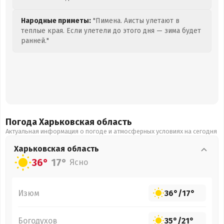
Народные приметы:
"Пимена. Аисты улетают в
теплые края. Если улетели до этого дня — зима будет
ранней."
Погода Харьковская
область
Актуальная информация о погоде и атмосферных условиях на сегодня
Харьковская
область
36°
17°
Ясно
Изюм
36°
/
17°
Богодухов
35°
/
21°