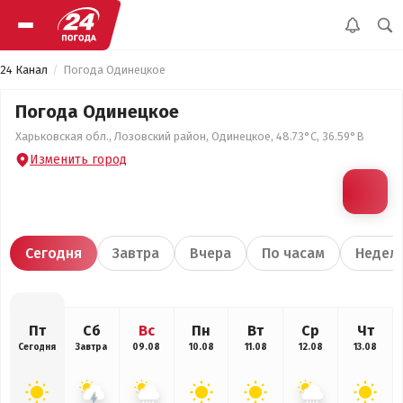
24 Канал
Погода Одинецкое
Погода Одинецкое
Харьковская обл., Лозовский район, Одинецкое, 48.73°С, 36.59°В
Изменить город
Сегодня
Завтра
Вчера
По часам
Недел
Пт
Сб
Вс
Пн
Вт
Ср
Чт
Сегодня
Завтра
09.08
10.08
11.08
12.08
13.08