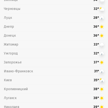
Черновцы
32°
Луцк
28°
Днепр
36°
Донецк
36°
Житомир
33°
Ужгород
32°
Запорожье
37°
Ивано-Франковск
31°
Киев
35°
Кропивницкий
38°
Луганск
38°
Николаев
39°