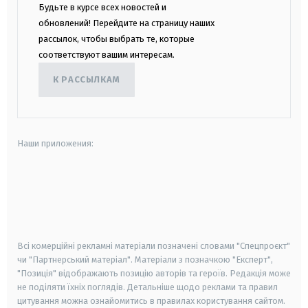
Будьте в курсе всех новостей и
обновлений! Перейдите на страницу наших
рассылок, чтобы выбрать те, которые
соответствуют вашим интересам.
К РАССЫЛКАМ
Наши приложения:
android
apple
smart tv
samsung smart tv
Всі комерційні рекламні матеріали позначені словами "Спецпроєкт"
чи "Партнерський матеріал". Матеріали з позначкою "Експерт",
"Позиція" відображають позицію авторів та героїв. Редакція може
не поділяти їхніх поглядів. Детальніше щодо реклами та правил
цитування можна ознайомитись в правилах користування сайтом.