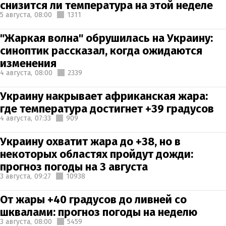
снизится ли температура на этой неделе
5 августа,
08:00
1311
"Жаркая волна" обрушилась на Украину:
синоптик рассказал, когда ожидаются
изменения
4 августа,
08:00
2339
Украину накрывает африканская жара:
где температура достигнет +39 градусов
4 августа,
07:33
909
Украину охватит жара до +38, но в
некоторых областях пройдут дожди:
прогноз погоды на 3 августа
3 августа,
09:27
10938
От жары +40 градусов до ливней со
шквалами: прогноз погоды на неделю
3 августа,
08:00
5459