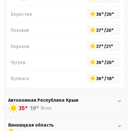
Берестин
36°
/
20°
Лозовая
37°
/
20°
Харьков
37°
/
21°
Чугуев
36°
/
20°
Купянск
36°
/
18°
Автономная Республика Крым
35°
19°
Ясно
Винницкая
область