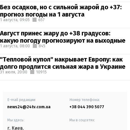
Без осадков, но с сильной жарой до +37:
прогноз погоды на 1 августа
1 августа,
09:05
657
Август принес жару до +38 градусов:
какую погоду прогнозируют на выходные
1 августа,
08:00
845
"Тепловой купол" накрывает Европу: как
долго продлится сильная жара в Украине
31 июля,
20:00
10915
E-mail редакции
Номер телефона:
news24@24tv.com.ua
+38 044 390 5077
Мы здесь:
Мы в соцсетях:
г. Киев
,