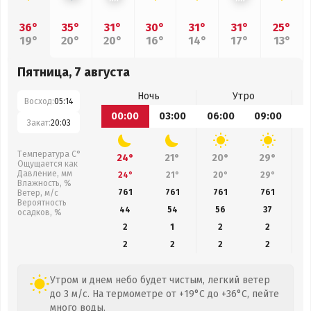
36°
35°
31°
30°
31°
31°
25°
19°
20°
20°
16°
14°
17°
13°
Пятница, 7 августа
Ночь
Утро
Восход:
05:14
00:00
03:00
06:00
09:00
1
Закат:
20:03
Температура С°
24°
21°
20°
29°
Ощущается как
Давление, мм
24°
21°
20°
29°
Влажность, %
761
761
761
761
Ветер, м/с
Вероятность
44
54
56
37
осадков, %
2
1
2
2
2
2
2
2
Утром и днем небо будет чистым, легкий ветер
до 3 м/с. На термометре от +19°C до +36°C, пейте
много воды.