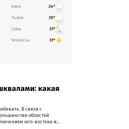
Киев
24°
Львов
25°
Сумы
31°
Черкассы
31°
 шквалами: какая
абевать. В связи с
большинстве областей
ключением юго-востока и