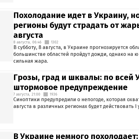
Похолодание идет в Украину, н
регионы будут страдать от жары
августа
8 августа,
06:46
1302
В субботу, 8 августа, в Украине прогнозируется об
большинстве областей пройдут дожди, однако на ю
сильная жара.
Грозы, град и шквалы: по всей
штормовое предупреждение
7 августа,
21:00
1936
Синоптики предупредили о непогоде, которая охват
августа в различных регионах будет действовать I
В Украине немного похолодает: