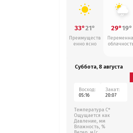
33°
21°
29°
19°
Преимуществ
Переменн
енно ясно
облачность
слабый дож
Суббота, 8 августа
Восход:
Закат:
05:16
20:07
Температура С°
Ощущается как
Давление, мм
Влажность, %
Ветер, м/с