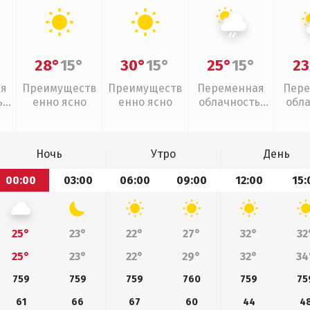
28°
15°
30°
15°
25°
15°
23
ая
Преимуществ
Преимуществ
Переменная
Пере
,
енно ясно
енно ясно
облачность,
обл
дь
слабый дождь
Ночь
Утро
День
00:00
03:00
06:00
09:00
12:00
15:
25°
23°
22°
27°
32°
32
25°
23°
22°
29°
32°
34
759
759
759
760
759
75
61
66
67
60
44
4