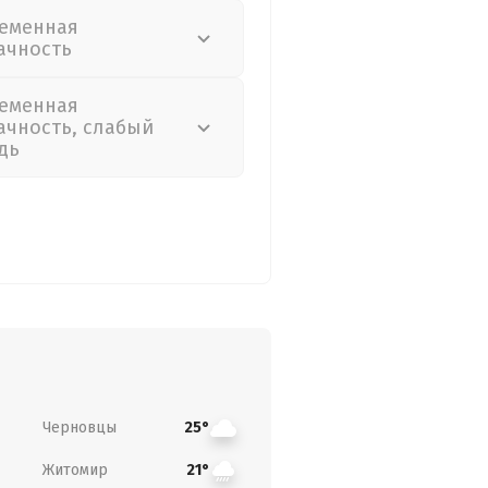
еменная
ачность
еменная
ачность, слабый
дь
Черновцы
25°
Житомир
21°