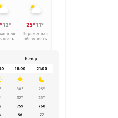
°
12°
25°
11°
менная
Переменная
ачность
облачность
Вечер
00
18:00
21:00
°
30°
25°
°
32°
25°
9
759
760
8
56
77