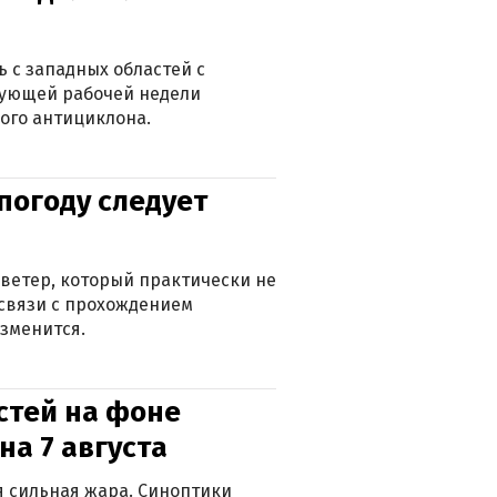
 с западных областей с
дующей рабочей недели
ого антициклона.
погоду следует
ветер, который практически не
в связи с прохождением
зменится.
стей на фоне
на 7 августа
ся сильная жара. Синоптики