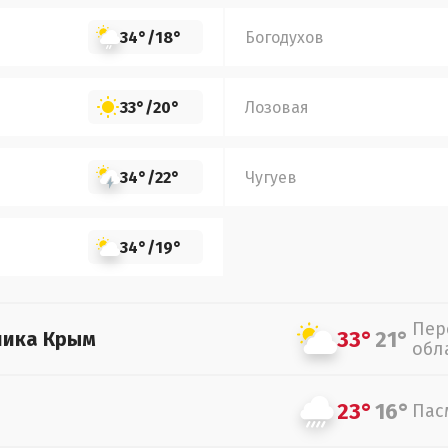
34°
/
18°
Богодухов
33°
/
20°
Лозовая
34°
/
22°
Чугуев
34°
/
19°
Пер
33°
21°
лика Крым
обл
23°
16°
Пас