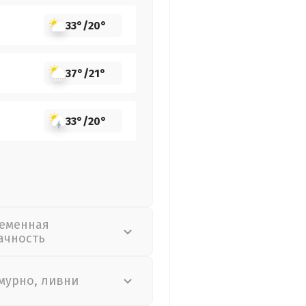
33°
/
20°
37°
/
21°
33°
/
20°
еменная
ачность
мурно, ливни