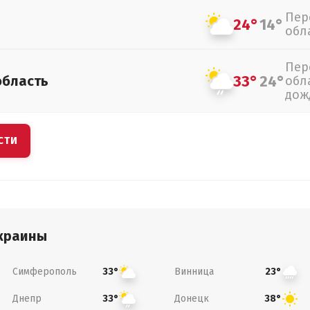
Пер
24°
14°
обл
Пер
33°
24°
область
обл
дож
СТИ
краины
Симферополь
Винница
33°
23°
Днепр
Донецк
33°
38°