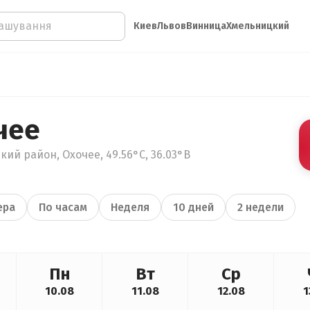
Киев
Львов
Винница
Хмельницкий
чее
кий район, Охочее, 49.56°С, 36.03°В
ера
По часам
Неделя
10 дней
2 недели
Пн
Вт
Ср
10.08
11.08
12.08
1