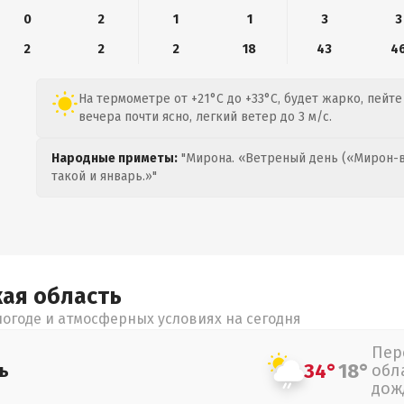
0
2
1
1
3
3
2
2
2
18
43
4
На термометре от +21°C до +33°C, будет жарко, пейте
вечера почти ясно, легкий ветер до 3 м/с.
Народные приметы:
"Мирона. «Ветреный день («Мирон-в
такой и январь.»"
кая
область
огоде и атмосферных условиях на сегодня
Пер
34°
18°
ь
обл
дож