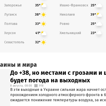
Запорожье
Ивано-Франковск
35°
25°
Луганск
Николаев
38°
39°
Полтава
Ровно
33°
25°
Херсон
Хмельницкий
41°
23°
Севастополь
32°
раины и мира
До +38, но местами с грозами и
будет погода на выходных
8 августа,
08:00
918
В эти выходные в Украине сильная жара начнет осл
прохождением холодного атмосферного фронта в 
ожидается понижение температуры воздуха, за ис
Крыма.