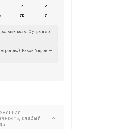
2
2
6
70
7
 больше воды. С утра и до
етрогон»). Какой Мирон —
еменная
ачность, слабый
дь