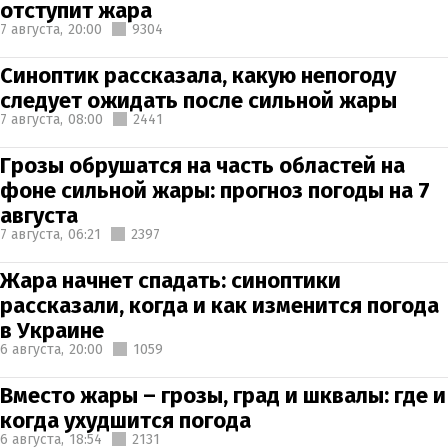
отступит жара
7 августа,
20:00
9304
Синоптик рассказала, какую непогоду
следует ожидать после сильной жары
7 августа,
08:00
2441
Грозы обрушатся на часть областей на
фоне сильной жары: прогноз погоды на 7
августа
7 августа,
06:21
2397
Жара начнет спадать: синоптики
рассказали, когда и как изменится погода
в Украине
6 августа,
20:00
1059
Вместо жары – грозы, град и шквалы: где и
когда ухудшится погода
6 августа,
18:54
2131