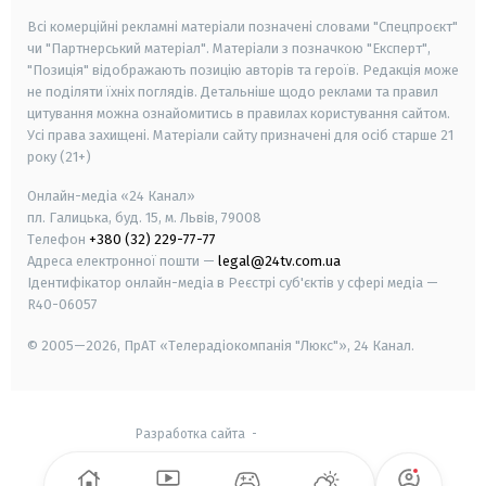
Всі комерційні рекламні матеріали позначені словами "Спецпроєкт"
чи "Партнерський матеріал". Матеріали з позначкою "Експерт",
"Позиція" відображають позицію авторів та героїв. Редакція може
не поділяти їхніх поглядів. Детальніше щодо реклами та правил
цитування можна ознайомитись в правилах користування сайтом.
Усі права захищені.
Матеріали сайту призначені для осіб старше
21
року (21+)
Онлайн-медіа «24 Канал»
пл. Галицька, буд. 15, м. Львів, 79008
Телефон
+380 (32) 229-77-77
Адреса електронної пошти —
legal@24tv.com.ua
Ідентифікатор онлайн-медіа в Реєстрі суб'єктів у сфері медіа —
R40-06057
© 2005—2026,
ПрАТ «Телерадіокомпанія "Люкс"», 24 Канал.
Разработка сайта
-