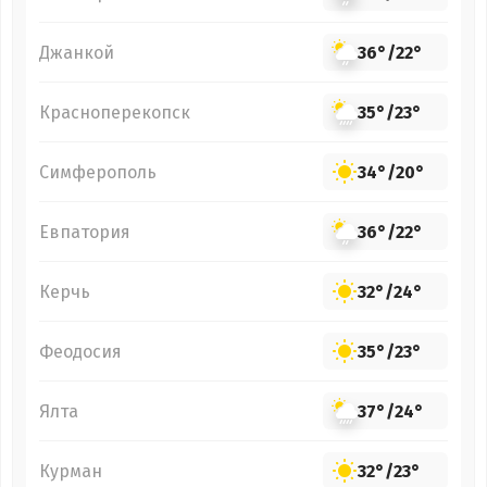
Джанкой
36°
/
22°
Красноперекопск
35°
/
23°
Симферополь
34°
/
20°
Евпатория
36°
/
22°
Керчь
32°
/
24°
Феодосия
35°
/
23°
Ялта
37°
/
24°
Курман
32°
/
23°