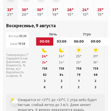
33°
30°
30°
31°
26°
24°
25°
21°
20°
19°
19°
15°
13°
15°
Воскресенье, 9 августа
Ночь
Утро
Восход:
05:39
00:00
03:00
06:00
09:00
1
Закат:
19:58
Температура С°
24°
24°
25°
31°
Ощущается как
Давление, мм
24°
24°
25°
36°
Влажность, %
758
758
758
759
Ветер, м/с
Вероятность
82
84
79
68
осадков, %
3
2
1
2
6
2
2
2
Ожидается от +21°C до +33°C. С утра небо будет
чистым, слабый ветер до 3 м/с. Днем начнет
моросить. К вечеру прекратится дождь.