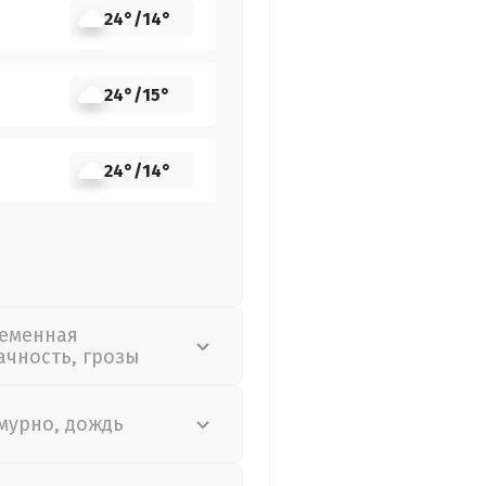
24°
/
14°
24°
/
15°
24°
/
14°
еменная
ачность, грозы
мурно, дождь