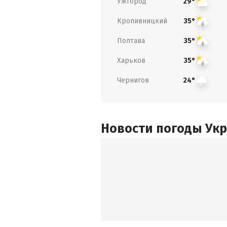
Ужгород
29°
Кропивницкий
35°
Полтава
35°
Харьков
35°
Чернигов
24°
Новости погоды Ук