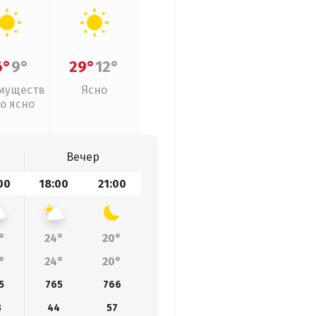
6°
9°
29°
12°
муществ
Ясно
о ясно
Вечер
00
18:00
21:00
°
24°
20°
°
24°
20°
5
765
766
8
44
57