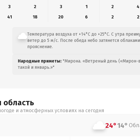
3
2
3
1
2
4
41
18
20
6
2
2
Температура воздуха от +14°C до +25°C. С утра преи
ветер до 5 м/с. После обеда небо затянется облакам
прояснение.
Народные приметы:
"Мирона. «Ветреный день («Мирон-в
такой и январь.»"
я
область
огоде и атмосферных условиях на сегодня
24°
14°
Обл