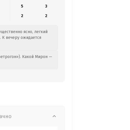
5
3
2
2
мущественно ясно, легкий
и. К вечеру ожидается
етрогон»). Какой Мирон —
ачно