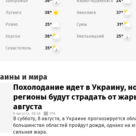
Запорожье
Ивано-Франковск
36°
24°
Луганск
Николаев
38°
37°
Ровно
Сумы
25°
31°
Херсон
Хмельницкий
38°
25°
Севастополь
35°
раины и мира
Похолодание идет в Украину, н
регионы будут страдать от жары
августа
8 августа,
06:46
916
В субботу, 8 августа, в Украине прогнозируется об
большинстве областей пройдут дожди, однако на ю
сильная жара.