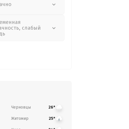
ачно
еменная
ачность, слабый
дь
Черновцы
26°
Житомир
25°