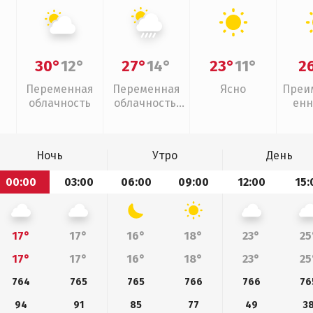
30°
12°
27°
14°
23°
11°
2
Переменная
Переменная
Ясно
Преи
облачность
облачность,
енн
ливни
Ночь
Утро
День
00:00
03:00
06:00
09:00
12:00
15:
17°
17°
16°
18°
23°
25
17°
17°
16°
18°
23°
25
764
765
765
766
766
76
94
91
85
77
49
3