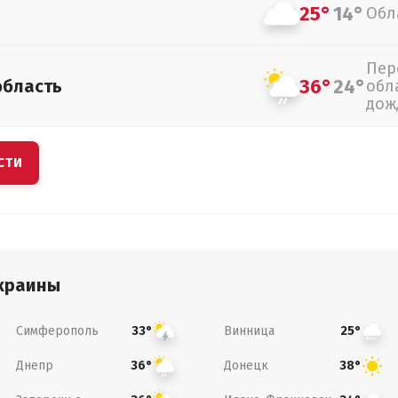
25°
14°
Обл
Пер
36°
24°
область
обл
дож
СТИ
краины
Симферополь
Винница
33°
25°
Днепр
Донецк
36°
38°