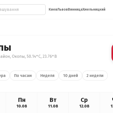
Киев
Львов
Винница
Хмельницкий
опы
айон, Окопы, 50.14°С, 23.76°В
ера
По часам
Неделя
10 дней
2 недели
Пн
Вт
Ср
10.08
11.08
12.08
1