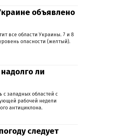
 Украине объявлено
ит все области Украины. 7 и 8
 уровень опасности (желтый).
 надолго ли
 с западных областей с
дующей рабочей недели
ого антициклона.
погоду следует