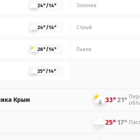
24°
/
14°
Золочев
24°
/
14°
Стрый
26°
/
14°
Львов
25°
/
14°
Пер
33°
21°
лика Крым
обл
25°
17°
Пас