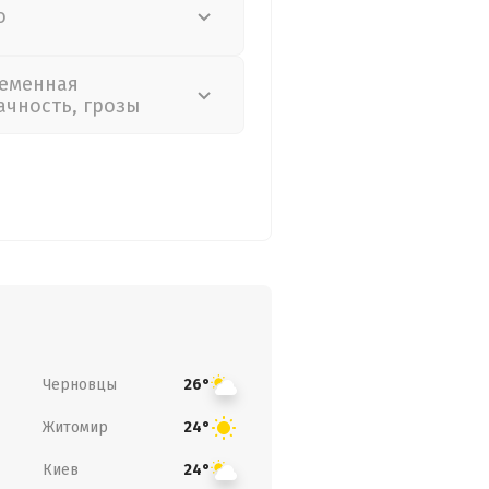
о
еменная
ачность, грозы
Черновцы
26°
Житомир
24°
Киев
24°