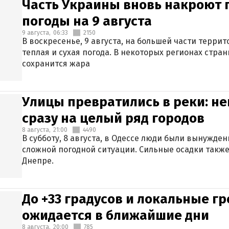
Часть Украины вновь накроют 
погоды на 9 августа
9 августа,
06:33
2150
В воскресенье, 9 августа, на большей части терри
теплая и сухая погода. В некоторых регионах стран
сохранится жара
Улицы превратились в реки: н
сразу на целый ряд городов
8 августа,
21:00
4490
В субботу, 8 августа, в Одессе люди были вынужде
сложной погодной ситуации. Сильные осадки также
Днепре.
До +33 градусов и локальные гр
ожидается в ближайшие дни
8 августа,
20:00
785