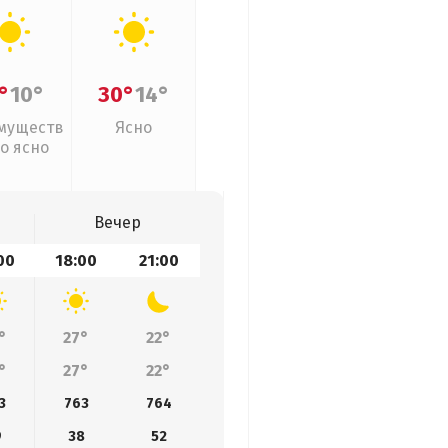
°
10°
30°
14°
муществ
Ясно
о ясно
Вечер
00
18:00
21:00
°
27°
22°
°
27°
22°
3
763
764
9
38
52