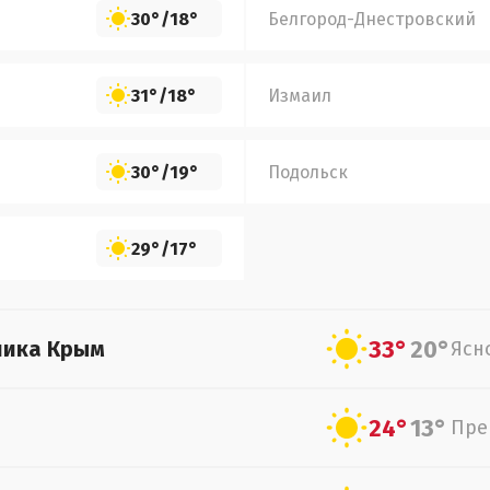
30°
/
18°
Белгород-Днестровский
31°
/
18°
Измаил
30°
/
19°
Подольск
29°
/
17°
33°
20°
лика Крым
Ясн
24°
13°
Пре