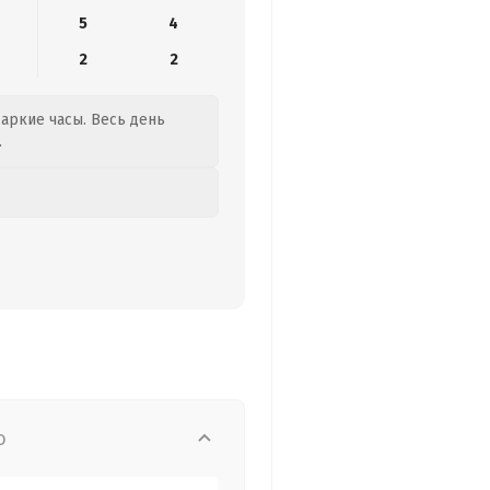
5
4
2
2
жаркие часы. Весь день
.
о