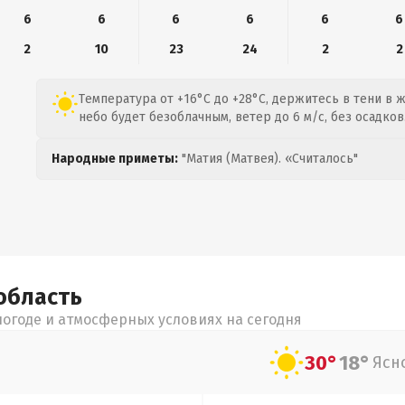
6
6
6
6
6
6
2
10
23
24
2
2
Температура от +16°C до +28°C, держитесь в тени в 
небо будет безоблачным, ветер до 6 м/с, без осадков
Народные приметы:
"Матия (Матвея). «Считалось"
область
огоде и атмосферных условиях на сегодня
30°
18°
Ясн