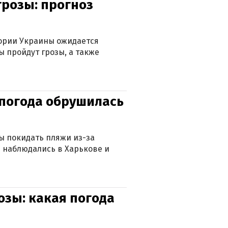
грозы: прогноз
тории Украины ожидается
ы пройдут грозы, а также
епогода обрушилась
ны покидать пляжи из-за
 наблюдались в Харькове и
озы: какая погода