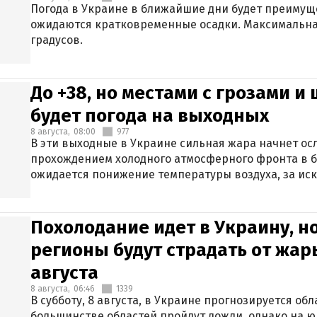
Погода в Украине в ближайшие дни будет преимуще
ожидаются кратковременные осадки. Максимальная
градусов.
До +38, но местами с грозами и
будет погода на выходных
8 августа,
08:00
977
В эти выходные в Украине сильная жара начнет осл
прохождением холодного атмосферного фронта в 
ожидается понижение температуры воздуха, за ис
Крыма.
Похолодание идет в Украину, н
регионы будут страдать от жары
августа
8 августа,
06:46
1339
В субботу, 8 августа, в Украине прогнозируется об
большинстве областей пройдут дожди, однако на ю