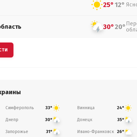
25°
12°
Ясн
Пер
30°
20°
область
обл
СТИ
краины
Симферополь
Винница
33°
24°
Днепр
Донецк
30°
35°
Запорожье
Ивано-Франковск
31°
26°