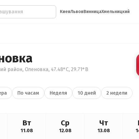
Киев
Львов
Винница
Хмельницкий
новка
ий район, Оленовка, 47.48°С, 29.71°В
ера
По часам
Неделя
10 дней
2 недели
Вт
Ср
Чт
11.08
12.08
13.08
1