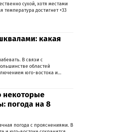
ственно сухой, хотя местами
 температура достигнет +33
 шквалами: какая
абевать. В связи с
большинстве областей
ключением юго-востока и
о некоторые
: погода на 8
лачная погода с прояснениями. В
ге и юго-востоке сохранится