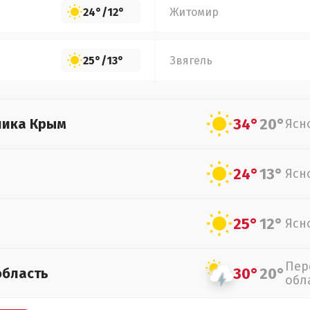
24°
/
12°
Житомир
25°
/
13°
Звягель
34°
20°
лика Крым
Ясн
24°
13°
Ясн
25°
12°
Ясн
Пер
30°
20°
область
обл