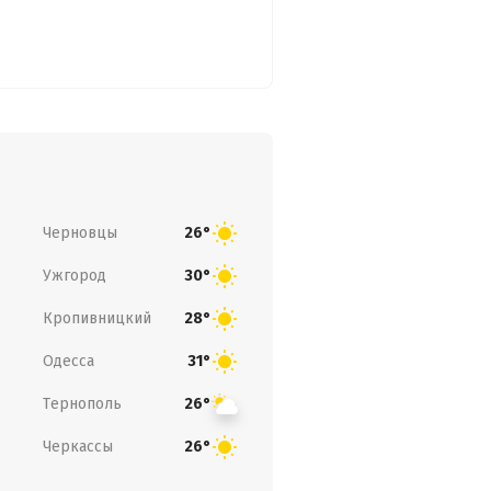
Черновцы
26°
Ужгород
30°
Кропивницкий
28°
Одесса
31°
Тернополь
26°
Черкассы
26°