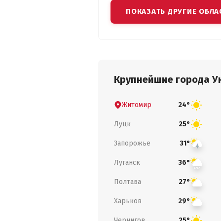
ПОКАЗАТЬ ДРУГИЕ ОБЛА
Крупнейшие города У
Житомир
24°
Луцк
25°
Запорожье
31°
Луганск
36°
Полтава
27°
Харьков
29°
Чернигов
25°