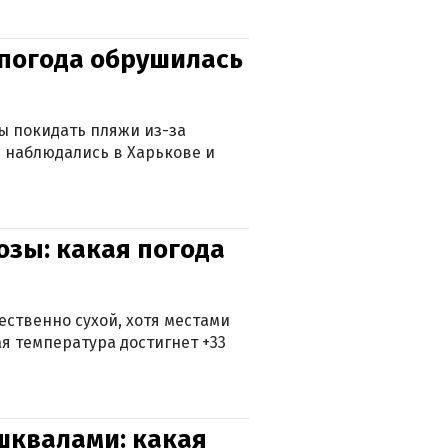
епогода обрушилась
ны покидать пляжи из-за
 наблюдались в Харькове и
озы: какая погода
ственно сухой, хотя местами
 температура достигнет +33
 шквалами: какая