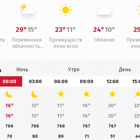
29°
15°
23°
11°
24°
10°
2
тв
Переменная
Преимуществ
Облачно
Преи
о
облачность,
енно ясно
енн
ливни
Ночь
Утро
День
а
00:00
03:00
06:00
09:00
12:00
15:
16°
13°
11°
16°
20°
22
16°
13°
11°
16°
20°
22
766
766
766
767
767
76
70
80
89
71
51
4