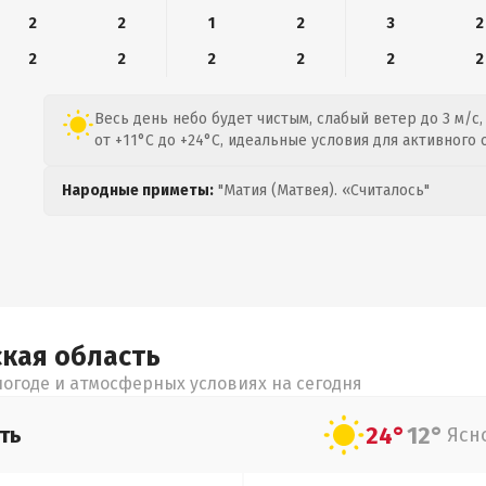
2
2
1
2
3
2
2
2
2
2
2
2
Весь день небо будет чистым, слабый ветер до 3 м/с,
от +11°C до +24°C, идеальные условия для активного 
Народные приметы:
"Матия (Матвея). «Считалось"
ская
область
огоде и атмосферных условиях на сегодня
24°
12°
ть
Ясн