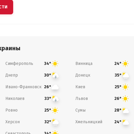
СТИ
краины
Симферополь
Винница
34°
24°
Днепр
Донецк
30°
35°
Ивано-Франковск
Киев
26°
25°
Николаев
Львов
33°
26°
Ровно
Сумы
25°
28°
Херсон
Хмельницкий
32°
24°
Севастополь
34°