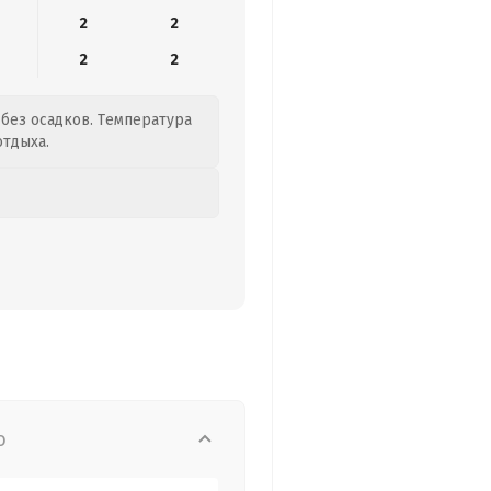
2
2
2
2
 без осадков. Температура
отдыха.
о