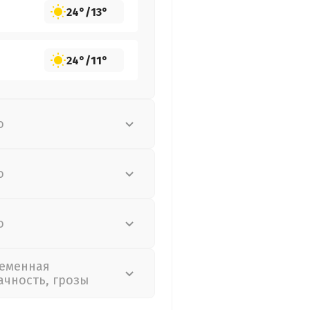
24°
/
13°
24°
/
11°
о
о
о
еменная
ачность, грозы