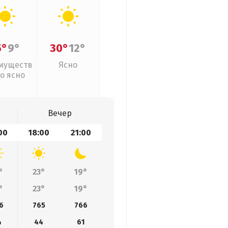
5°
9°
30°
12°
муществ
Ясно
о ясно
Вечер
00
18:00
21:00
°
23°
19°
°
23°
19°
6
765
766
4
44
61