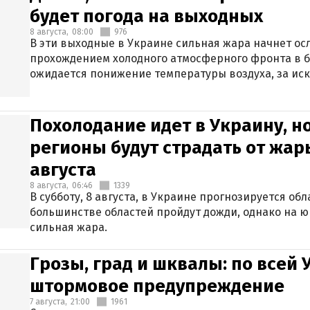
будет погода на выходных
8 августа,
08:00
976
В эти выходные в Украине сильная жара начнет осл
прохождением холодного атмосферного фронта в 
ожидается понижение температуры воздуха, за ис
Крыма.
Похолодание идет в Украину, н
регионы будут страдать от жары
августа
8 августа,
06:46
1339
В субботу, 8 августа, в Украине прогнозируется об
большинстве областей пройдут дожди, однако на ю
сильная жара.
Грозы, град и шквалы: по всей
штормовое предупреждение
7 августа,
21:00
1961