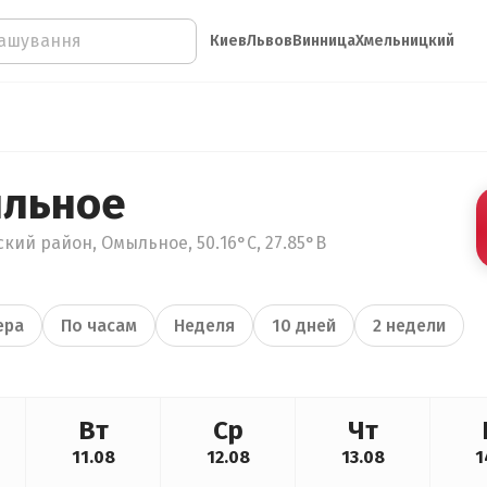
Киев
Львов
Винница
Хмельницкий
ыльное
кий район, Омыльное, 50.16°С, 27.85°В
ера
По часам
Неделя
10 дней
2 недели
Вт
Ср
Чт
11.08
12.08
13.08
1