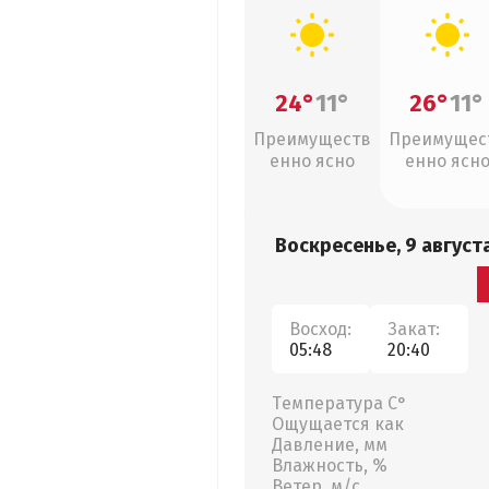
24°
11°
26°
11°
Преимуществ
Преимущес
енно ясно
енно ясн
Воскресенье, 9 август
Восход:
Закат:
05:48
20:40
Температура С°
Ощущается как
Давление, мм
Влажность, %
Ветер, м/с