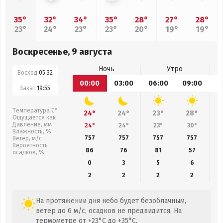
35°
32°
34°
35°
28°
27°
28°
23°
24°
23°
23°
20°
19°
19°
Воскресенье, 9 августа
Ночь
Утро
Восход:
05:32
00:00
03:00
06:00
09:00
1
Закат:
19:55
Температура С°
24°
24°
23°
28°
Ощущается как
Давление, мм
24°
24°
23°
30°
Влажность, %
757
757
757
757
Ветер, м/с
Вероятность
86
76
81
57
осадков, %
0
3
5
6
2
2
2
2
На протяжении дня небо будет безоблачным,
ветер до 6 м/с, осадков не предвидится. На
термометре от +23°C до +35°C.