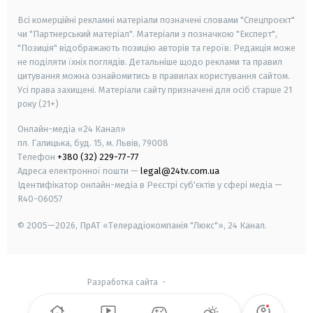
Всі комерційні рекламні матеріали позначені словами "Спецпроєкт"
чи "Партнерський матеріал". Матеріали з позначкою "Експерт",
"Позиція" відображають позицію авторів та героїв. Редакція може
не поділяти їхніх поглядів. Детальніше щодо реклами та правил
цитування можна ознайомитись в правилах користування сайтом.
Усі права захищені.
Матеріали сайту призначені для осіб старше
21
року (21+)
Онлайн-медіа «24 Канал»
пл. Галицька, буд. 15, м. Львів, 79008
Телефон
+380 (32) 229-77-77
Адреса електронної пошти —
legal@24tv.com.ua
Ідентифікатор онлайн-медіа в Реєстрі суб'єктів у сфері медіа —
R40-06057
© 2005—2026,
ПрАТ «Телерадіокомпанія "Люкс"», 24 Канал.
Разработка сайта
-