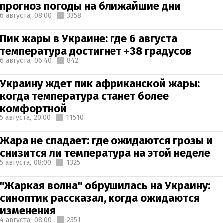
прогноз погоды на ближайшие дни
6 августа,
08:00
3358
Пик жары в Украине: где 6 августа
температура достигнет +38 градусов
6 августа,
06:40
842
Украину ждет пик африканской жары:
когда температура станет более
комфортной
5 августа,
20:00
11510
Жара не спадает: где ожидаются грозы и
снизится ли температура на этой неделе
5 августа,
08:00
1325
"Жаркая волна" обрушилась на Украину:
синоптик рассказал, когда ожидаются
изменения
4 августа,
08:00
2351