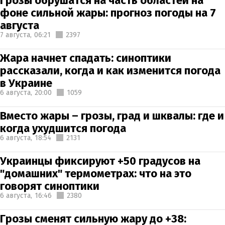
Грозы обрушатся на часть областей на
фоне сильной жары: прогноз погоды на 7
августа
7 августа,
06:21
2397
Жара начнет спадать: синоптики
рассказали, когда и как изменится погода
в Украине
6 августа,
20:00
1059
Вместо жары – грозы, град и шквалы: где и
когда ухудшится погода
6 августа,
18:54
2131
Украинцы фиксируют +50 градусов на
"домашних" термометрах: что на это
говорят синоптики
6 августа,
16:46
2380
Грозы сменят сильную жару до +38: