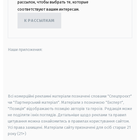
рассылок, чтобы выбрать те, которые
соответствуют вашим интересам.
К РАССЫЛКАМ
Наши приложения:
android
apple
smart tv
samsung smart tv
Всі комерційні рекламні матеріали позначені словами "Спецпроєкт"
чи "Партнерський матеріал". Матеріали з позначкою "Експерт",
"Позиція" відображають позицію авторів та героїв. Редакція може
не поділяти їхніх поглядів. Детальніше щодо реклами та правил
цитування можна ознайомитись в правилах користування сайтом.
Усі права захищені.
Матеріали сайту призначені для осіб старше
21
року (21+)