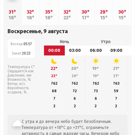
31°
32°
35°
32°
30°
29°
30°
18°
18°
18°
22°
17°
15°
15°
Воскресенье, 9 августа
Ночь
Утро
Восход:
05:57
00:00
03:00
06:00
09:00
1
Закат:
20:23
Температура С°
22°
20°
19°
21°
Ощущается как
Давление, мм
22°
20°
19°
21°
Влажность, %
762
762
762
763
Ветер, м/с
Вероятность
68
72
73
59
осадков, %
7
6
6
7
2
2
2
2
С утра и до вечера небо будет безоблачным.
Температура от +18°C до +31°C, ограничьте
активность в самые жаркие часы. Вечером небо