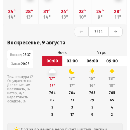
24°
28°
31°
24°
23°
24°
28°
14°
13°
14°
13°
10°
9°
11°
7
/14
Воскресенье, 9 августа
Ночь
Утро
Восход:
05:37
00:00
03:00
06:00
09:00
1
Закат:
20:26
Температура С°
17°
17°
16°
18°
Ощущается как
Давление, мм
17°
17°
16°
18°
Влажность, %
764
764
765
765
Ветер, м/с
Вероятность
82
73
79
65
осадков, %
3
3
3
4
8
17
9
2
С утра до вечера небо будет чистым, легкий