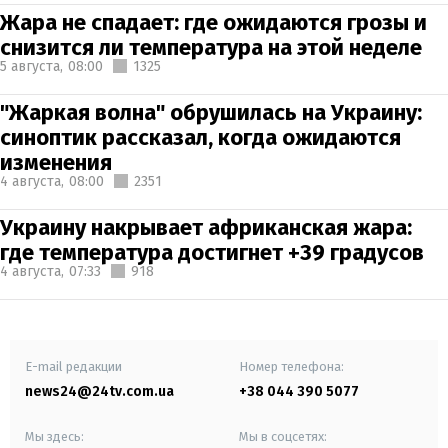
Жара не спадает: где ожидаются грозы и
снизится ли температура на этой неделе
5 августа,
08:00
1325
"Жаркая волна" обрушилась на Украину:
синоптик рассказал, когда ожидаются
изменения
4 августа,
08:00
2351
Украину накрывает африканская жара:
где температура достигнет +39 градусов
4 августа,
07:33
918
E-mail редакции
Номер телефона:
news24@24tv.com.ua
+38 044 390 5077
Мы здесь:
Мы в соцсетях: