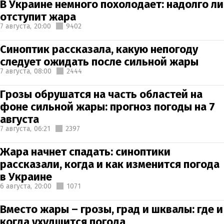
В Украине немного похолодает: надолго ли
отступит жара
7 августа,
20:00
9402
Синоптик рассказала, какую непогоду
следует ожидать после сильной жары
7 августа,
08:00
2444
Грозы обрушатся на часть областей на
фоне сильной жары: прогноз погоды на 7
августа
7 августа,
06:21
2397
Жара начнет спадать: синоптики
рассказали, когда и как изменится погода
в Украине
6 августа,
20:00
1071
Вместо жары – грозы, град и шквалы: где и
когда ухудшится погода