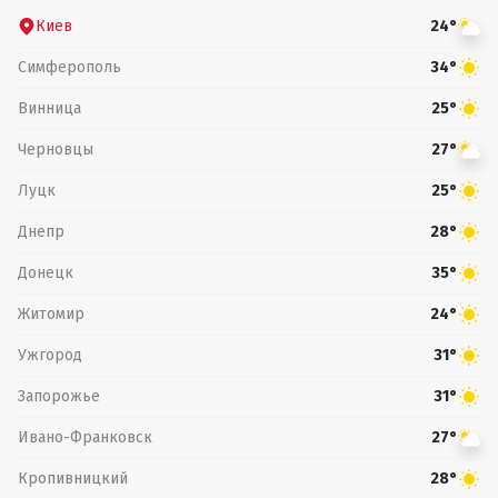
Киев
24°
Симферополь
34°
Винница
25°
Черновцы
27°
Луцк
25°
Днепр
28°
Донецк
35°
Житомир
24°
Ужгород
31°
Запорожье
31°
Ивано-Франковск
27°
Кропивницкий
28°