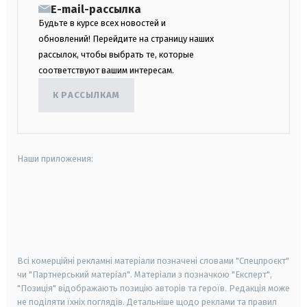
E-mail-рассылка
Будьте в курсе всех новостей и
обновлений! Перейдите на страницу наших
рассылок, чтобы выбрать те, которые
соответствуют вашим интересам.
К РАССЫЛКАМ
Наши приложения:
android
apple
smart tv
samsung smart tv
Всі комерційні рекламні матеріали позначені словами "Спецпроєкт"
чи "Партнерський матеріал". Матеріали з позначкою "Експерт",
"Позиція" відображають позицію авторів та героїв. Редакція може
не поділяти їхніх поглядів. Детальніше щодо реклами та правил