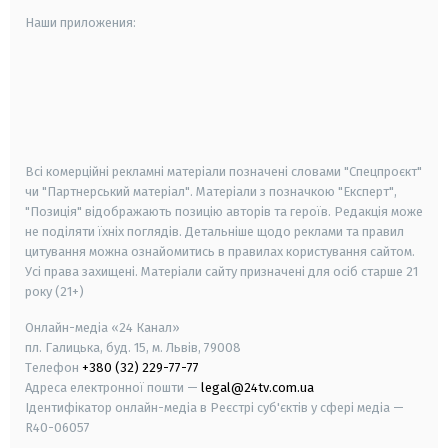
Наши приложения:
android
apple
smart tv
samsung smart tv
Всі комерційні рекламні матеріали позначені словами "Спецпроєкт"
чи "Партнерський матеріал". Матеріали з позначкою "Експерт",
"Позиція" відображають позицію авторів та героїв. Редакція може
не поділяти їхніх поглядів. Детальніше щодо реклами та правил
цитування можна ознайомитись в правилах користування сайтом.
Усі права захищені.
Матеріали сайту призначені для осіб старше
21
року (21+)
Онлайн-медіа «24 Канал»
пл. Галицька, буд. 15, м. Львів, 79008
Телефон
+380 (32) 229-77-77
Адреса електронної пошти —
legal@24tv.com.ua
Ідентифікатор онлайн-медіа в Реєстрі суб'єктів у сфері медіа —
R40-06057