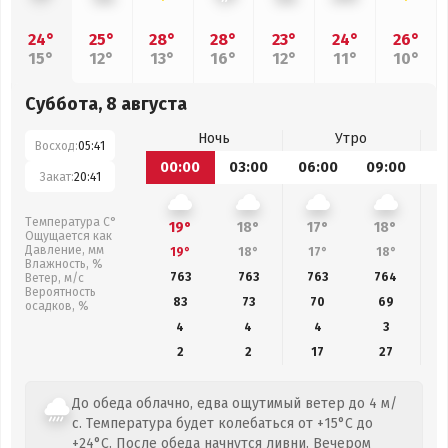
24°
25°
28°
28°
23°
24°
26°
15°
12°
13°
16°
12°
11°
10°
Суббота, 8 августа
Ночь
Утро
Восход:
05:41
00:00
03:00
06:00
09:00
1
Закат:
20:41
Температура С°
19°
18°
17°
18°
Ощущается как
Давление, мм
19°
18°
17°
18°
Влажность, %
763
763
763
764
Ветер, м/с
Вероятность
83
73
70
69
осадков, %
4
4
4
3
2
2
17
27
До обеда облачно, едва ощутимый ветер до 4 м/
с. Температура будет колебаться от +15°C до
+24°C. После обеда начнутся ливни. Вечером