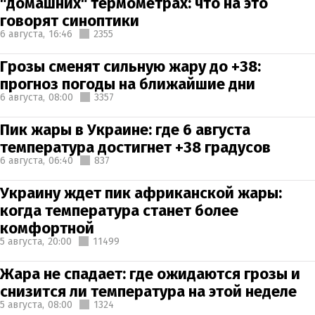
"домашних" термометрах: что на это
говорят синоптики
6 августа,
16:46
2355
Грозы сменят сильную жару до +38:
прогноз погоды на ближайшие дни
6 августа,
08:00
3357
Пик жары в Украине: где 6 августа
температура достигнет +38 градусов
6 августа,
06:40
837
Украину ждет пик африканской жары:
когда температура станет более
комфортной
5 августа,
20:00
11499
Жара не спадает: где ожидаются грозы и
снизится ли температура на этой неделе
5 августа,
08:00
1324