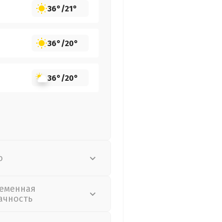
36°
/
21°
36°
/
20°
36°
/
20°
о
еменная
ачность