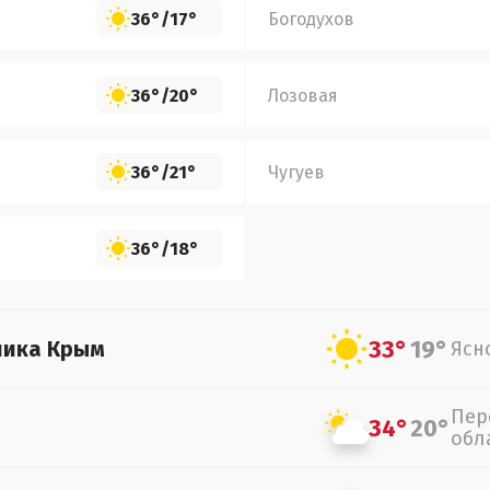
36°
/
17°
Богодухов
36°
/
20°
Лозовая
36°
/
21°
Чугуев
36°
/
18°
33°
19°
лика Крым
Ясн
Пер
34°
20°
обл