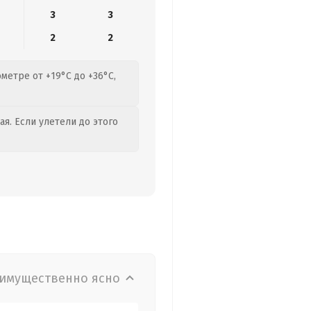
3
3
2
2
метре от +19°C до +36°C,
я. Если улетели до этого
имущественно ясно