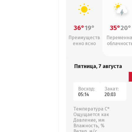
36°
19°
35°
20°
Преимуществ
Переменн
енно ясно
облачность
грозы
Пятница, 7 августа
Восход:
Закат:
05:14
20:03
Температура С°
Ощущается как
Давление, мм
Влажность, %
Ветер, м/с