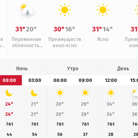
31°
20°
30°
16°
31°
14°
31
ая
Переменная
Преимуществ
Ясно
Преи
,
облачность,
енно ясно
енн
грозы
Ночь
Утро
День
00:00
03:00
06:00
09:00
12:00
15:
24°
21°
20°
29°
34°
36
24°
21°
20°
29°
34°
36
761
761
761
761
761
76
44
54
56
37
28
2