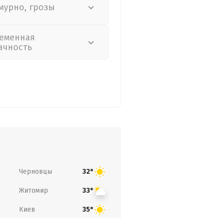
мурно, грозы
еменная
ачность
Черновцы
32°
Житомир
33°
Киев
35°