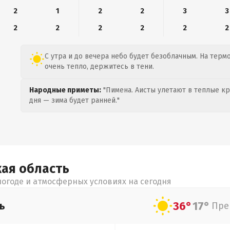
2
1
2
2
3
3
2
2
2
2
2
2
С утра и до вечера небо будет безоблачным. На термо
очень тепло, держитесь в тени.
Народные приметы:
"Пимена. Аисты улетают в теплые кра
дня — зима будет ранней."
кая
область
огоде и атмосферных условиях на сегодня
36°
17°
ь
Пре