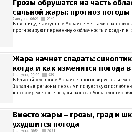
Грозы обрушатся на часть обла
сильной жары: прогноз погоды 
7 августа,
06:21
2340
В пятницу, 7 августа, в Украине местами сохранит
прогнозируют переменную облачность и осадки в р
Жара начнет спадать: синоптик
когда и как изменится погода 
6 августа,
20:00
939
В ближайшие дни в Украине прогнозируется измен
Западные регионы первыми почувствуют ослаблен
кратковременные осадки охватят большинство обл
Вместо жары – грозы, град и шк
ухудшится погода
6 августа,
18:54
2081