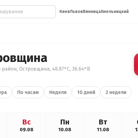
Киев
Львов
Винница
Хмельницкий
ровщина
 район, Островщина, 48.87°С, 36.64°В
ера
По часам
Неделя
10 дней
2 недели
Вс
Пн
Вт
09.08
10.08
11.08
1