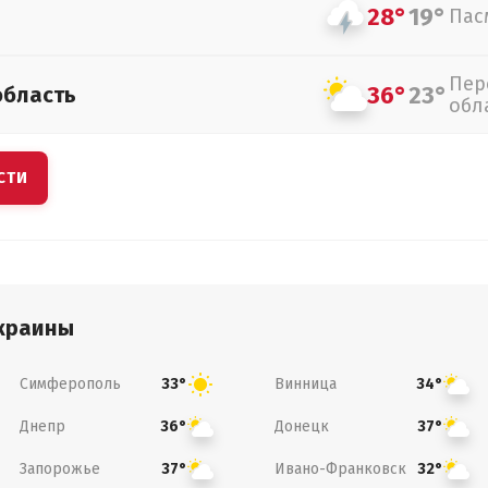
28°
19°
Пас
Пер
36°
23°
область
обл
СТИ
краины
Симферополь
Винница
33°
34°
Днепр
Донецк
36°
37°
Запорожье
Ивано-Франковск
37°
32°