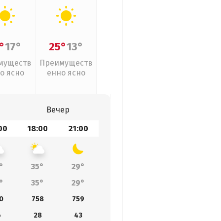
°
17°
25°
13°
муществ
Преимуществ
о ясно
енно ясно
Вечер
00
18:00
21:00
°
35°
29°
°
35°
29°
0
758
759
6
28
43