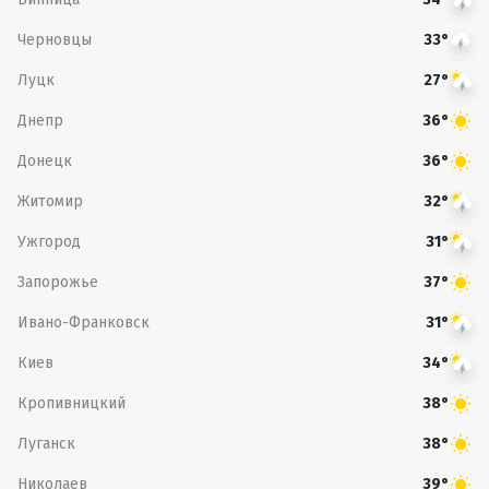
Черновцы
33°
Луцк
27°
Днепр
36°
Донецк
36°
Житомир
32°
Ужгород
31°
Запорожье
37°
Ивано-Франковск
31°
Киев
34°
Кропивницкий
38°
Луганск
38°
Николаев
39°