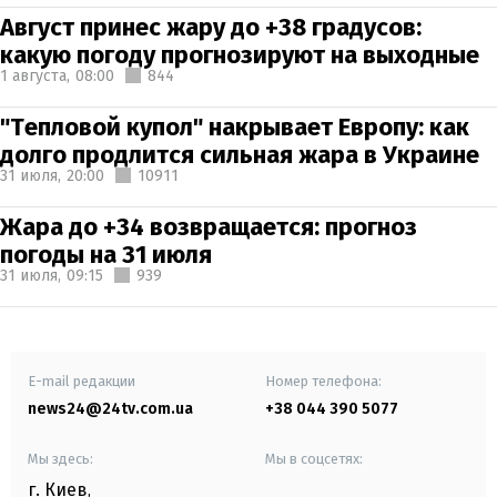
Август принес жару до +38 градусов:
какую погоду прогнозируют на выходные
1 августа,
08:00
844
"Тепловой купол" накрывает Европу: как
долго продлится сильная жара в Украине
31 июля,
20:00
10911
Жара до +34 возвращается: прогноз
погоды на 31 июля
31 июля,
09:15
939
E-mail редакции
Номер телефона:
news24@24tv.com.ua
+38 044 390 5077
Мы здесь:
Мы в соцсетях:
г. Киев
,