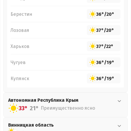
Берестин
36°
/
20°
Лозовая
37°
/
20°
Харьков
37°
/
22°
Чугуев
36°
/
19°
Купянск
36°
/
19°
Автономная Республика Крым
33°
21°
Преимущественно ясно
Винницкая
область