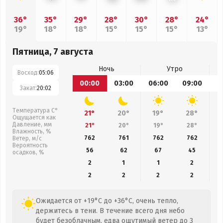
36°
35°
29°
28°
30°
28°
24°
19°
18°
18°
15°
15°
15°
13°
Пятница, 7 августа
Ночь
Утро
Восход:
05:06
00:00
03:00
06:00
09:00
1
Закат:
20:02
Температура С°
21°
20°
19°
28°
Ощущается как
Давление, мм
21°
20°
19°
28°
Влажность, %
762
761
762
762
Ветер, м/с
Вероятность
56
62
67
45
осадков, %
2
1
1
2
2
2
2
2
Ожидается от +19°C до +36°C, очень тепло,
держитесь в тени. В течение всего дня небо
будет безоблачным, едва ощутимый ветер до 3