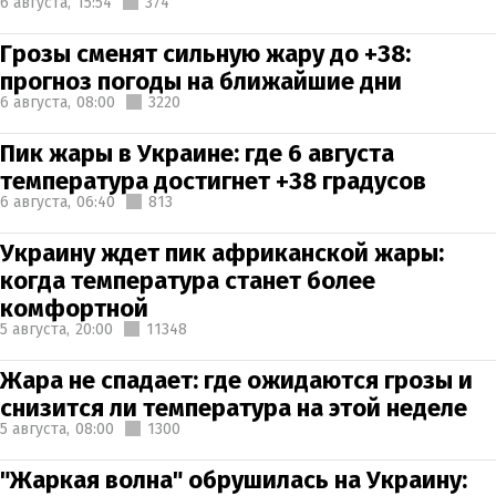
6 августа,
15:54
374
Грозы сменят сильную жару до +38:
прогноз погоды на ближайшие дни
6 августа,
08:00
3220
Пик жары в Украине: где 6 августа
температура достигнет +38 градусов
6 августа,
06:40
813
Украину ждет пик африканской жары:
когда температура станет более
комфортной
5 августа,
20:00
11348
Жара не спадает: где ожидаются грозы и
снизится ли температура на этой неделе
5 августа,
08:00
1300
"Жаркая волна" обрушилась на Украину: