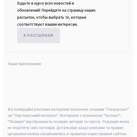
Будьте в курсе всех новостей и
обновлений! Перейдите на страницу наших
рассылок, чтобы выбрать те, которые
соответствуют вашим интересам.
К РАССЫЛКАМ
Наши приложения:
android
apple
smart tv
samsung smart tv
Всі комерційні рекламні матеріали позначені словами "Спецпроєкт"
чи "Партнерський матеріал". Матеріали з позначкою "Експерт",
"Позиція" відображають позицію авторів та героїв. Редакція може
не поділяти їхніх поглядів. Детальніше щодо реклами та правил
цитування можна ознайомитись в правилах користування сайтом.