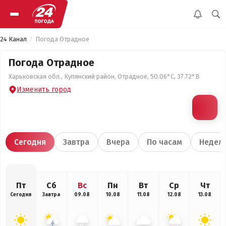
24 Канал
Погода Отрадное
Погода Отрадное
Харьковская обл., Купянский район, Отрадное, 50.06°С, 37.72°В
Изменить город
Сегодня
Завтра
Вчера
По часам
Недел
Пт
Сб
Вс
Пн
Вт
Ср
Чт
Сегодня
Завтра
09.08
10.08
11.08
12.08
13.08