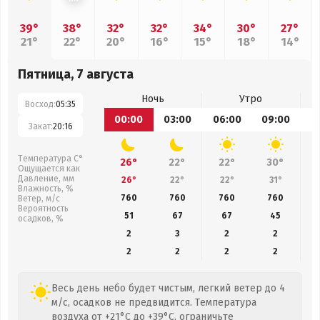
39°
38°
32°
32°
34°
30°
27°
21°
22°
20°
16°
15°
18°
14°
Пятница, 7 августа
Ночь
Утро
Восход:
05:35
00:00
03:00
06:00
09:00
1
Закат:
20:16
Температура С°
26°
22°
22°
30°
Ощущается как
Давление, мм
26°
22°
22°
31°
Влажность, %
760
760
760
760
Ветер, м/с
Вероятность
51
67
67
45
осадков, %
2
3
2
2
2
2
2
2
Весь день небо будет чистым, легкий ветер до 4
м/с, осадков не предвидится. Температура
воздуха от +21°C до +39°C, ограничьте