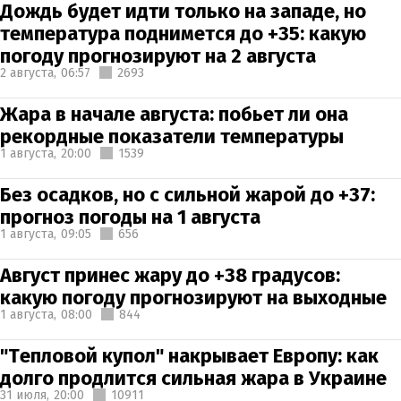
Дождь будет идти только на западе, но
температура поднимется до +35: какую
погоду прогнозируют на 2 августа
2 августа,
06:57
2693
Жара в начале августа: побьет ли она
рекордные показатели температуры
1 августа,
20:00
1539
Без осадков, но с сильной жарой до +37:
прогноз погоды на 1 августа
1 августа,
09:05
656
Август принес жару до +38 градусов:
какую погоду прогнозируют на выходные
1 августа,
08:00
844
"Тепловой купол" накрывает Европу: как
долго продлится сильная жара в Украине
31 июля,
20:00
10911