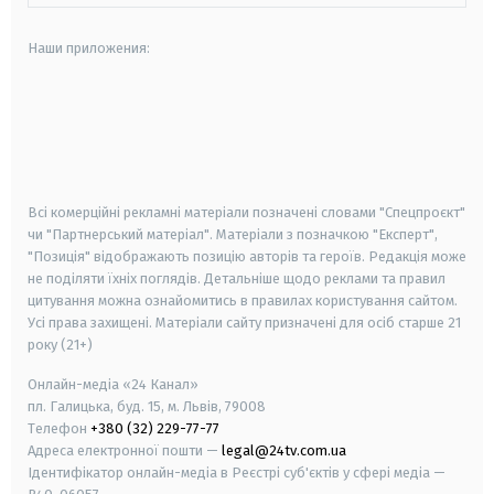
Наши приложения:
android
apple
smart tv
samsung smart tv
Всі комерційні рекламні матеріали позначені словами "Спецпроєкт"
чи "Партнерський матеріал". Матеріали з позначкою "Експерт",
"Позиція" відображають позицію авторів та героїв. Редакція може
не поділяти їхніх поглядів. Детальніше щодо реклами та правил
цитування можна ознайомитись в правилах користування сайтом.
Усі права захищені.
Матеріали сайту призначені для осіб старше
21
року (21+)
Онлайн-медіа «24 Канал»
пл. Галицька, буд. 15, м. Львів, 79008
Телефон
+380 (32) 229-77-77
Адреса електронної пошти —
legal@24tv.com.ua
Ідентифікатор онлайн-медіа в Реєстрі суб'єктів у сфері медіа —