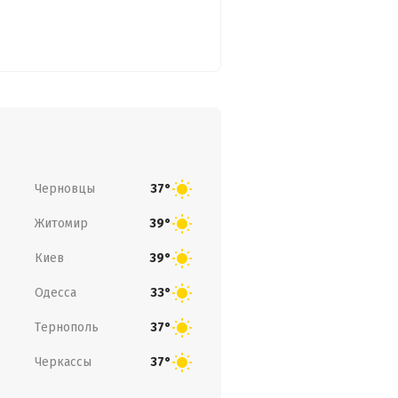
Черновцы
37°
Житомир
39°
Киев
39°
Одесса
33°
Тернополь
37°
Черкассы
37°