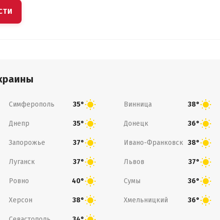
СТИ
краины
Симферополь
Винница
35°
38°
Днепр
Донецк
35°
36°
Запорожье
Ивано-Франковск
37°
38°
Луганск
Львов
37°
37°
Ровно
Сумы
40°
36°
Херсон
Хмельницкий
38°
36°
Севастополь
34°