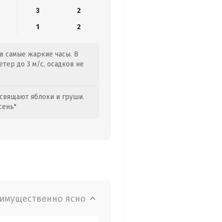
3
2
1
2
 в самые жаркие часы. В
тер до 3 м/с, осадков не
свящают яблоки и груши.
сень"
имущественно ясно