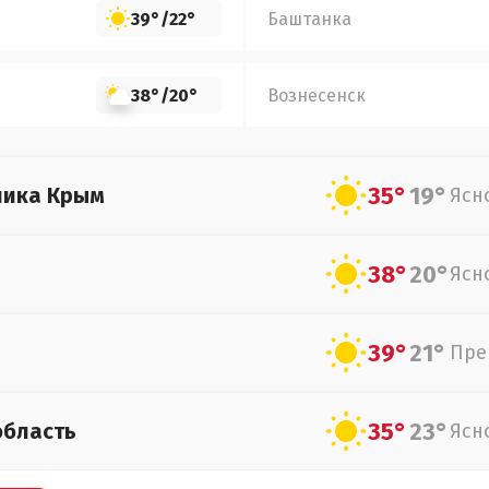
39°
/
22°
Баштанка
38°
/
20°
Вознесенск
35°
19°
лика Крым
Ясн
38°
20°
Ясн
39°
21°
Пре
35°
23°
область
Ясн