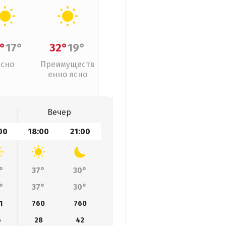
°
17°
32°
19°
Ясно
Преимуществ
енно ясно
Вечер
00
18:00
21:00
°
37°
30°
°
37°
30°
1
760
760
6
28
42