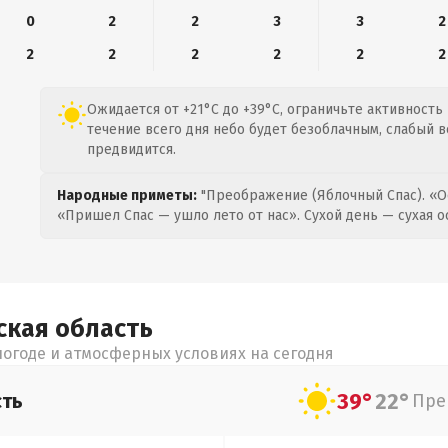
0
2
2
3
3
2
2
2
2
2
2
2
Ожидается от +21°C до +39°C, ограничьте активность
течение всего дня небо будет безоблачным, слабый ве
предвидится.
Народные приметы:
"Преображение (Яблочный Спас). «О
«Пришел Спас — ушло лето от нас». Сухой день — сухая о
ская
область
огоде и атмосферных условиях на сегодня
39°
22°
сть
Пре