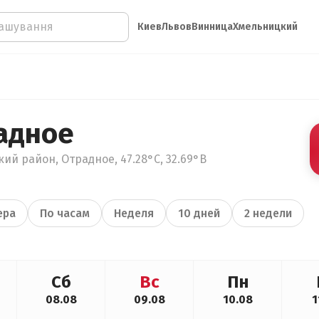
Киев
Львов
Винница
Хмельницкий
адное
ий район, Отрадное, 47.28°С, 32.69°В
ера
По часам
Неделя
10 дней
2 недели
Сб
Вс
Пн
08.08
09.08
10.08
1