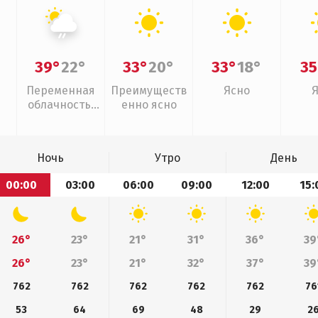
39°
22°
33°
20°
33°
18°
35
Переменная
Преимуществ
Ясно
облачность,
енно ясно
слабый дождь
Ночь
Утро
День
00:00
03:00
06:00
09:00
12:00
15:
26°
23°
21°
31°
36°
39
26°
23°
21°
32°
37°
39
762
762
762
762
762
76
53
64
69
48
29
2