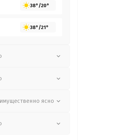
38°
/
20°
38°
/
21°
о
о
имущественно ясно
о