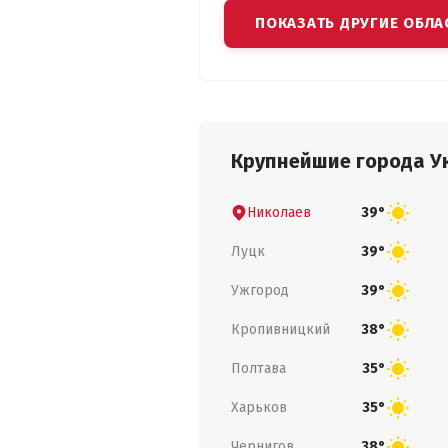
ПОКАЗАТЬ ДРУГИЕ ОБЛА
Крупнейшие города У
Николаев
39°
Луцк
39°
Ужгород
39°
Кропивницкий
38°
Полтава
35°
Харьков
35°
Чернигов
38°