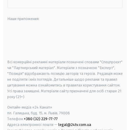
Наши приложения:
android
apple
smart tv
samsung smart tv
Всі комерційні рекламні матеріали позначені словами "Спецпроєкт"
чи "Партнерський матеріал". Матеріали з позначкою "Експерт",
"Позиція" відображають позицію авторів та героїв. Редакція може
не поділяти їхніх поглядів. Детальніше щодо реклами та правил
цитування можна ознайомитись в правилах користування сайтом.
Усі права захищені.
Матеріали сайту призначені для осіб старше
21
року (21+)
Онлайн-медіа «24 Канал»
пл. Галицька, буд. 15, м. Львів, 79008
Телефон
+380 (32) 229-77-77
Адреса електронної пошти —
legal@24tv.com.ua