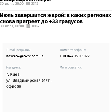
30 июля,
20:00
2315
Июль завершится жарой: в каких регионах
снова пригреет до +33 градусов
30 июля,
08:00
1884
E-mail редакции
Номер телефона:
news24@24tv.com.ua
+38 044 390 5077
Мы здесь:
Мы в соцсетях:
г. Киев
,
ул. Владимирская
61/11,
офис
50