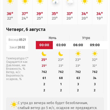
36°
37°
39°
35°
33°
34°
34°
22°
24°
25°
23°
20°
20°
19°
Четверг, 6 августа
Ночь
Утро
Восход:
05:21
00:00
03:00
06:00
09:00
1
Закат:
20:02
Температура С°
25°
23°
23°
32°
Ощущается как
Давление, мм
25°
23°
23°
32°
Влажность, %
762
762
762
762
Ветер, м/с
Вероятность
61
68
63
34
осадков, %
2
1
3
3
2
2
2
2
С утра до вечера небо будет безоблачным,
слабый ветер до 5 м/с, осадков не предвидится.