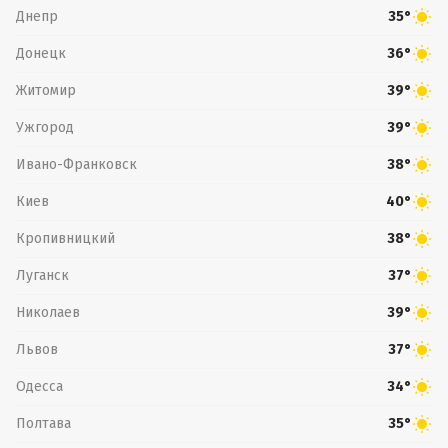
Днепр
35°
Донецк
36°
Житомир
39°
Ужгород
39°
Ивано-Франковск
38°
Киев
40°
Кропивницкий
38°
Луганск
37°
Николаев
39°
Львов
37°
Одесса
34°
Полтава
35°