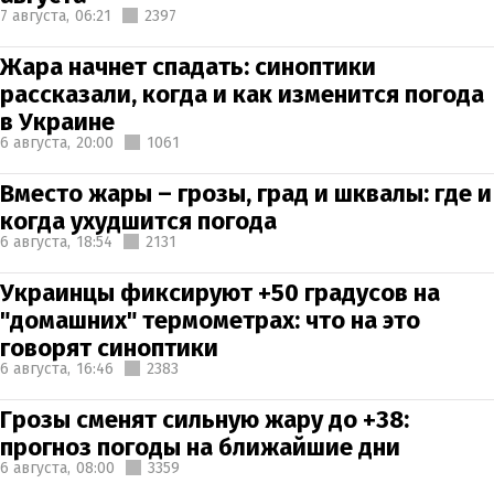
7 августа,
06:21
2397
Жара начнет спадать: синоптики
рассказали, когда и как изменится погода
в Украине
6 августа,
20:00
1061
Вместо жары – грозы, град и шквалы: где и
когда ухудшится погода
6 августа,
18:54
2131
Украинцы фиксируют +50 градусов на
"домашних" термометрах: что на это
говорят синоптики
6 августа,
16:46
2383
Грозы сменят сильную жару до +38:
прогноз погоды на ближайшие дни
6 августа,
08:00
3359