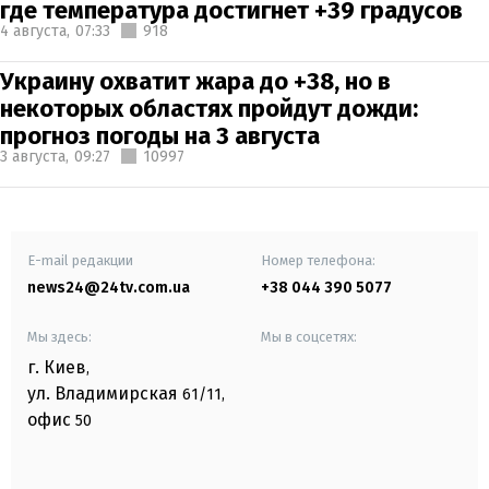
где температура достигнет +39 градусов
4 августа,
07:33
918
Украину охватит жара до +38, но в
некоторых областях пройдут дожди:
прогноз погоды на 3 августа
3 августа,
09:27
10997
E-mail редакции
Номер телефона:
news24@24tv.com.ua
+38 044 390 5077
Мы здесь:
Мы в соцсетях:
г. Киев
,
ул. Владимирская
61/11,
офис
50