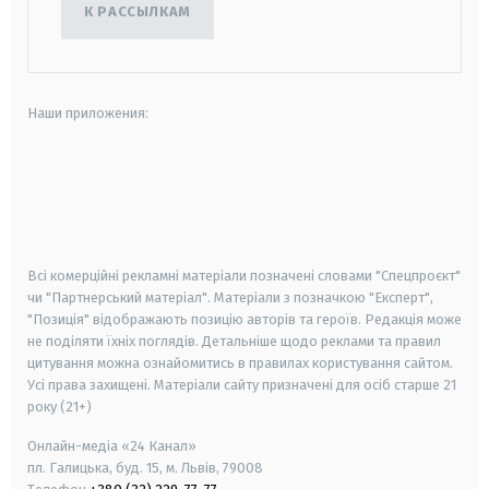
К РАССЫЛКАМ
Наши приложения:
android
apple
smart tv
samsung smart tv
Всі комерційні рекламні матеріали позначені словами "Спецпроєкт"
чи "Партнерський матеріал". Матеріали з позначкою "Експерт",
"Позиція" відображають позицію авторів та героїв. Редакція може
не поділяти їхніх поглядів. Детальніше щодо реклами та правил
цитування можна ознайомитись в правилах користування сайтом.
Усі права захищені.
Матеріали сайту призначені для осіб старше
21
року (21+)
Онлайн-медіа «24 Канал»
пл. Галицька, буд. 15, м. Львів, 79008