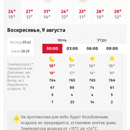
24°
27°
31°
24°
23°
26°
29°
15°
13°
14°
13°
11°
10°
12°
Воскресенье, 9 августа
Ночь
Утро
Восход:
05:43
00:00
03:00
06:00
09:00
1
Закат:
20:29
Температура С°
18°
17°
16°
18°
Ощущается как
Давление, мм
18°
17°
16°
18°
Влажность, %
764
765
765
766
Ветер, м/с
Вероятность
67
80
74
61
осадков, %
5
4
4
5
7
23
14
2
На протяжении дня небо будет безоблачным,
осадков не предвидится, оставляем зонтик дома.
Температура воздуха от +15°C до +24°C,