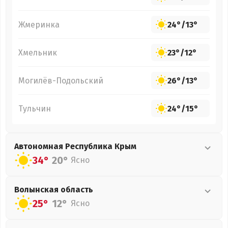
Жмеринка
24°
/
13°
Хмельник
23°
/
12°
Могилёв-Подольский
26°
/
13°
Тульчин
24°
/
15°
Автономная Республика Крым
34°
20°
Ясно
Волынская
область
25°
12°
Ясно