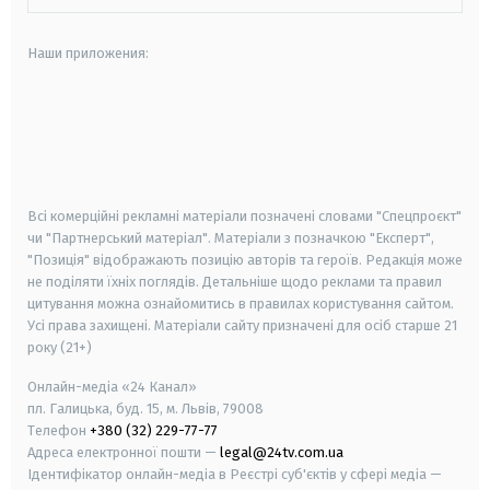
Наши приложения:
android
apple
smart tv
samsung smart tv
Всі комерційні рекламні матеріали позначені словами "Спецпроєкт"
чи "Партнерський матеріал". Матеріали з позначкою "Експерт",
"Позиція" відображають позицію авторів та героїв. Редакція може
не поділяти їхніх поглядів. Детальніше щодо реклами та правил
цитування можна ознайомитись в правилах користування сайтом.
Усі права захищені.
Матеріали сайту призначені для осіб старше
21
року (21+)
Онлайн-медіа «24 Канал»
пл. Галицька, буд. 15, м. Львів, 79008
Телефон
+380 (32) 229-77-77
Адреса електронної пошти —
legal@24tv.com.ua
Ідентифікатор онлайн-медіа в Реєстрі суб'єктів у сфері медіа —