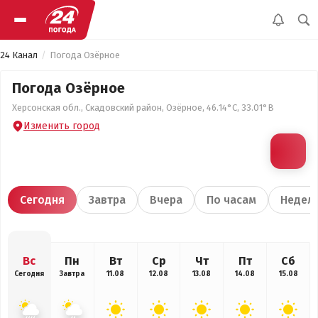
24 Канал
Погода Озёрное
Погода Озёрное
Херсонская обл., Скадовский район, Озёрное, 46.14°С, 33.01°В
Изменить город
Сегодня
Завтра
Вчера
По часам
Недел
Вс
Пн
Вт
Ср
Чт
Пт
Сб
Сегодня
Завтра
11.08
12.08
13.08
14.08
15.08