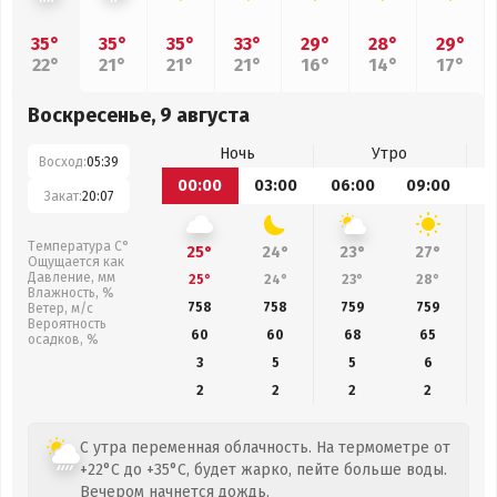
35°
35°
35°
33°
29°
28°
29°
22°
21°
21°
21°
16°
14°
17°
Воскресенье, 9 августа
Ночь
Утро
Восход:
05:39
00:00
03:00
06:00
09:00
1
Закат:
20:07
Температура С°
25°
24°
23°
27°
Ощущается как
Давление, мм
25°
24°
23°
28°
Влажность, %
758
758
759
759
Ветер, м/с
Вероятность
60
60
68
65
осадков, %
3
5
5
6
2
2
2
2
С утра переменная облачность. На термометре от
+22°C до +35°C, будет жарко, пейте больше воды.
Вечером начнется дождь.