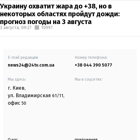
Украину охватит жара до +38, но в
некоторых областях пройдут дожди:
прогноз погоды на 3 августа
3 августа,
09:27
10997
E-mail редакции
Номер телефона:
news24@24tv.com.ua
+38 044 390 5077
Мы здесь:
Мы в соцсетях:
г. Киев
,
ул. Владимирская
61/11,
офис
50
О нас
приложения