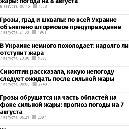
жары: погода на 8 августа
8 августа,
06:46
1338
Грозы, град и шквалы: по всей Украине
объявлено штормовое предупреждение
7 августа,
21:00
1961
В Украине немного похолодает: надолго ли
отступит жара
7 августа,
20:00
9336
Синоптик рассказала, какую непогоду
следует ожидать после сильной жары
7 августа,
08:00
2443
Грозы обрушатся на часть областей на
фоне сильной жары: прогноз погоды на 7
августа
7 августа,
06:21
2397