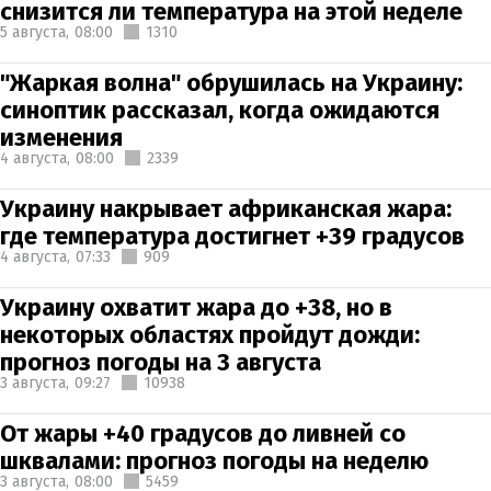
снизится ли температура на этой неделе
5 августа,
08:00
1310
"Жаркая волна" обрушилась на Украину:
синоптик рассказал, когда ожидаются
изменения
4 августа,
08:00
2339
Украину накрывает африканская жара:
где температура достигнет +39 градусов
4 августа,
07:33
909
Украину охватит жара до +38, но в
некоторых областях пройдут дожди:
прогноз погоды на 3 августа
3 августа,
09:27
10938
От жары +40 градусов до ливней со
шквалами: прогноз погоды на неделю
3 августа,
08:00
5459