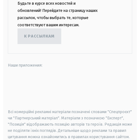
Будьте в курсе всех новостей и
обновлений! Перейдите на страницу наших
рассылок, чтобы выбрать те, которые
соответствуют вашим интересам.
К РАССЫЛКАМ
Наши приложения:
android
apple
smart tv
samsung smart tv
Всі комерційні рекламні матеріали позначені словами "Спецпроєкт"
чи "Партнерський матеріал". Матеріали з позначкою "Експерт",
"Позиція" відображають позицію авторів та героїв. Редакція може
не поділяти їхніх поглядів. Детальніше щодо реклами та правил
цитування можна ознайомитись в правилах користування сайтом.