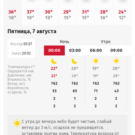
36°
37°
30°
29°
31°
28°
24°
18°
19°
19°
15°
15°
16°
12°
Пятница, 7 августа
Ночь
Утро
Восход:
05:07
00:00
03:00
06:00
09:00
1
Закат:
20:02
Температура С°
22°
20°
19°
28°
Ощущается как
Давление, мм
22°
20°
19°
28°
Влажность, %
762
762
762
762
Ветер, м/с
Вероятность
53
65
71
43
осадков, %
2
1
2
2
2
2
2
2
С утра до вечера небо будет чистым, слабый
ветер до 3 м/с, осадков не предвидится,
оставляем зонтик дома. Температура воздуха от