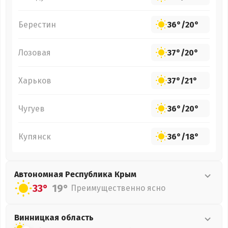
Берестин
36°
/
20°
Лозовая
37°
/
20°
Харьков
37°
/
21°
Чугуев
36°
/
20°
Купянск
36°
/
18°
Автономная Республика Крым
33°
19°
Преимущественно ясно
Винницкая
область