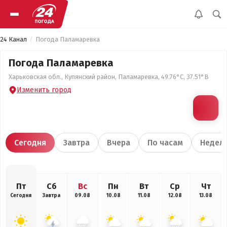
24 Канал
Погода Паламаревка
Погода Паламаревка
Харьковская обл., Купянский район, Паламаревка, 49.76°С, 37.51°В
Изменить город
Сегодня
Завтра
Вчера
По часам
Недел
Пт
Сб
Вс
Пн
Вт
Ср
Чт
Сегодня
Завтра
09.08
10.08
11.08
12.08
13.08