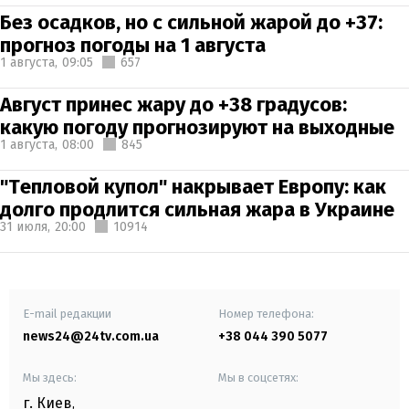
Без осадков, но с сильной жарой до +37:
прогноз погоды на 1 августа
1 августа,
09:05
657
Август принес жару до +38 градусов:
какую погоду прогнозируют на выходные
1 августа,
08:00
845
"Тепловой купол" накрывает Европу: как
долго продлится сильная жара в Украине
31 июля,
20:00
10914
E-mail редакции
Номер телефона:
news24@24tv.com.ua
+38 044 390 5077
Мы здесь:
Мы в соцсетях:
г. Киев
,