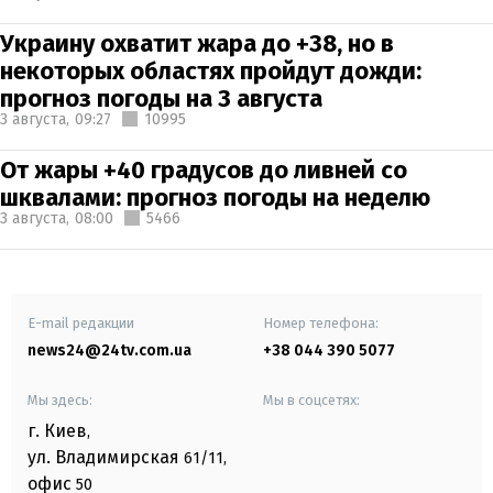
Украину охватит жара до +38, но в
некоторых областях пройдут дожди:
прогноз погоды на 3 августа
3 августа,
09:27
10995
От жары +40 градусов до ливней со
шквалами: прогноз погоды на неделю
3 августа,
08:00
5466
E-mail редакции
Номер телефона:
news24@24tv.com.ua
+38 044 390 5077
Мы здесь:
Мы в соцсетях:
г. Киев
,
ул. Владимирская
61/11,
офис
50