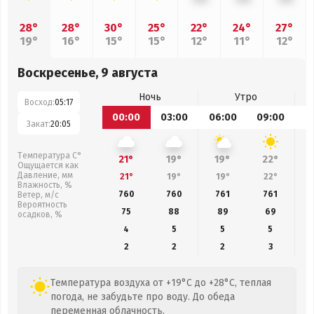
28°
28°
30°
25°
22°
24°
27°
19°
16°
15°
15°
12°
11°
12°
Воскресенье, 9 августа
Ночь
Утро
Восход:
05:17
00:00
03:00
06:00
09:00
1
Закат:
20:05
Температура С°
21°
19°
19°
22°
Ощущается как
Давление, мм
21°
19°
19°
22°
Влажность, %
760
760
761
761
Ветер, м/с
Вероятность
75
88
89
69
осадков, %
4
5
5
5
2
2
2
3
Температура воздуха от +19°C до +28°C, теплая
погода, не забудьте про воду. До обеда
переменная облачность.