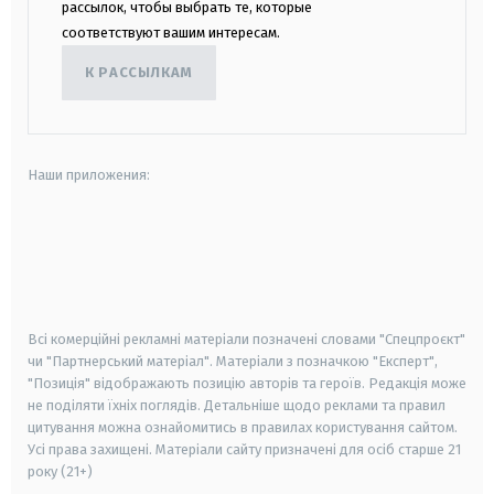
рассылок, чтобы выбрать те, которые
соответствуют вашим интересам.
К РАССЫЛКАМ
Наши приложения:
android
apple
smart tv
samsung smart tv
Всі комерційні рекламні матеріали позначені словами "Спецпроєкт"
чи "Партнерський матеріал". Матеріали з позначкою "Експерт",
"Позиція" відображають позицію авторів та героїв. Редакція може
не поділяти їхніх поглядів. Детальніше щодо реклами та правил
цитування можна ознайомитись в правилах користування сайтом.
Усі права захищені.
Матеріали сайту призначені для осіб старше
21
року (21+)