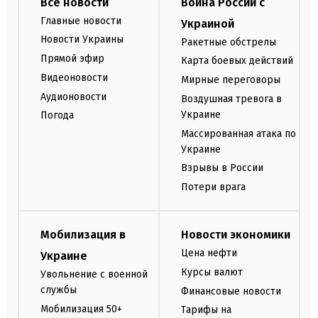
Все новости
Война России с
Главные новости
Украиной
Новости Украины
Ракетные обстрелы
Прямой эфир
Карта боевых действий
Видеоновости
Мирные переговоры
Аудионовости
Воздушная тревога в
Украине
Погода
Массированная атака по
Украине
Взрывы в России
Потери врага
Мобилизация в
Новости экономики
Цена нефти
Украине
Курсы валют
Увольнение с военной
службы
Финансовые новости
Мобилизация 50+
Тарифы на