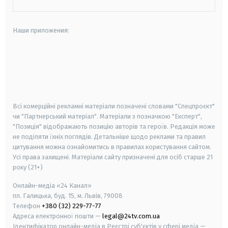
Наши приложения:
android
apple
smart tv
samsung smart tv
Всі комерційні рекламні матеріали позначені словами "Спецпроєкт"
чи "Партнерський матеріал". Матеріали з позначкою "Експерт",
"Позиція" відображають позицію авторів та героїв. Редакція може
не поділяти їхніх поглядів. Детальніше щодо реклами та правил
цитування можна ознайомитись в правилах користування сайтом.
Усі права захищені.
Матеріали сайту призначені для осіб старше
21
року (21+)
Онлайн-медіа «24 Канал»
пл. Галицька, буд. 15, м. Львів, 79008
Телефон
+380 (32) 229-77-77
Адреса електронної пошти —
legal@24tv.com.ua
Ідентифікатор онлайн-медіа в Реєстрі суб'єктів у сфері медіа —