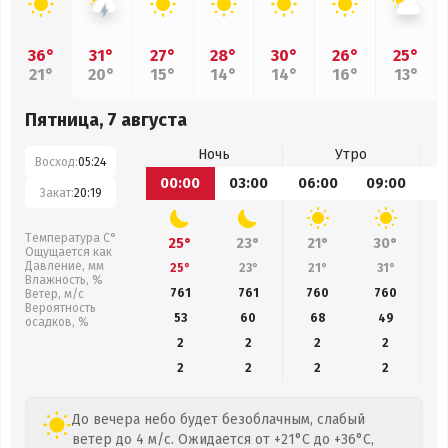
36°
31°
27°
28°
30°
26°
25°
21°
20°
15°
14°
14°
16°
13°
Пятница, 7 августа
Ночь
Утро
Восход:
05:24
00:00
03:00
06:00
09:00
1
Закат:
20:19
Температура С°
25°
23°
21°
30°
Ощущается как
Давление, мм
25°
23°
21°
31°
Влажность, %
761
761
760
760
Ветер, м/с
Вероятность
53
60
68
49
осадков, %
2
2
2
2
2
2
2
2
До вечера небо будет безоблачным, слабый
ветер до 4 м/с. Ожидается от +21°C до +36°C,