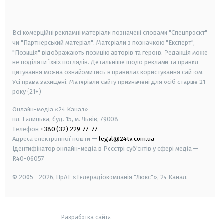
smart tv
samsung smart tv
Всі комерційні рекламні матеріали позначені словами "Спецпроєкт"
чи "Партнерський матеріал". Матеріали з позначкою "Експерт",
"Позиція" відображають позицію авторів та героїв. Редакція може
не поділяти їхніх поглядів. Детальніше щодо реклами та правил
цитування можна ознайомитись в правилах користування сайтом.
Усі права захищені.
Матеріали сайту призначені для осіб старше
21
року (21+)
Онлайн-медіа «24 Канал»
пл. Галицька, буд. 15, м. Львів, 79008
Телефон
+380 (32) 229-77-77
Адреса електронної пошти —
legal@24tv.com.ua
Ідентифікатор онлайн-медіа в Реєстрі суб'єктів у сфері медіа —
R40-06057
© 2005—2026,
ПрАТ «Телерадіокомпанія "Люкс"», 24 Канал.
Разработка сайта
-