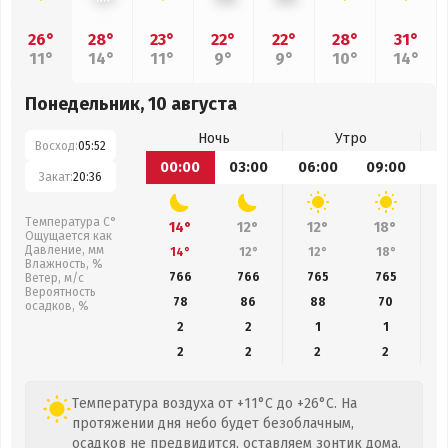
26°
28°
23°
22°
22°
28°
31°
11°
14°
11°
9°
9°
10°
14°
Понедельник, 10 августа
Ночь
Утро
Восход:
05:52
00:00
03:00
06:00
09:00
1
Закат:
20:36
Температура С°
14°
12°
12°
18°
Ощущается как
Давление, мм
14°
12°
12°
18°
Влажность, %
766
766
765
765
Ветер, м/с
Вероятность
78
86
88
70
осадков, %
2
2
1
1
2
2
2
2
Температура воздуха от +11°C до +26°C. На
протяжении дня небо будет безоблачным,
осадков не предвидится, оставляем зонтик дома.