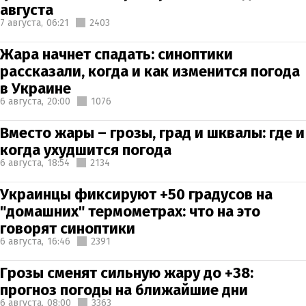
августа
7 августа,
06:21
2403
Жара начнет спадать: синоптики
рассказали, когда и как изменится погода
в Украине
6 августа,
20:00
1076
Вместо жары – грозы, град и шквалы: где и
когда ухудшится погода
6 августа,
18:54
2134
Украинцы фиксируют +50 градусов на
"домашних" термометрах: что на это
говорят синоптики
6 августа,
16:46
2391
Грозы сменят сильную жару до +38:
прогноз погоды на ближайшие дни
6 августа,
08:00
3363